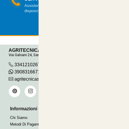
Assistenza clienti via mail e telefonica a tua
disposizione.
AGRITECNICA S.R.L.
Via Galvani 24, San Pancrazio
3341210267
390831667115
agritecnicasrl@gmail.com
Informazioni Utili
Pagamenti Accettati
Bonifico
Chi Siamo
Contrassegno
Metodi Di Pagamento