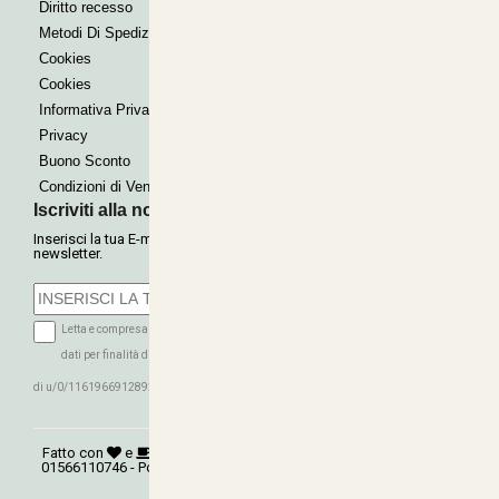
Paypal express
Diritto recesso
Metodi Di Spedizione
Cookies
Cookies
Informativa Privacy
Privacy
Buono Sconto
Condizioni di Vendita
Iscriviti alla nostra Newsletter
Inserisci la tua E-mail per ricevere le nostre offerte tramite
newsletter.
Letta e compresa l'informativa sulla Privacy autorizzo il trattamento dei miei
dati per finalità di marketing (ricevere newsletter, novità, promozioni) da parte
ISCRIVITI
di u/0/116196691289279339016
Fatto con
e
©
Copyright 2026
AGRITECNICA S.R.L.
- P.Iva:
01566110746 - Powered:
synchrosystem labs
- Design:
adesigner