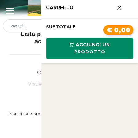
0
CARRELLO
SUMMER SALE
PREZZI BOLLENTI
SUBTOTALE
€ 0,00
Lista prodotti Guinzagli, collari e
accessori da passeggio
AGGIUNGI UN
PRODOTTO
Ordina
Ultimi Arrivi
Visualizzati
0
su
0
(di
0
prodotti)
Non ci sono prodotti in questa categoria.