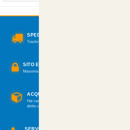
SPEDIZIONI VELOCI
Tracking per il monitoraggio della spedizione.
SITO E PAGAMENTI SICURI
Massima sicurezza per tutte le modalità di pagamento.
ACQUISTO GARANTITO
Hai cambiato idea? Hai 14 giorni per esercitare il
diritto di recesso.
SERVIZIO CLIENTI