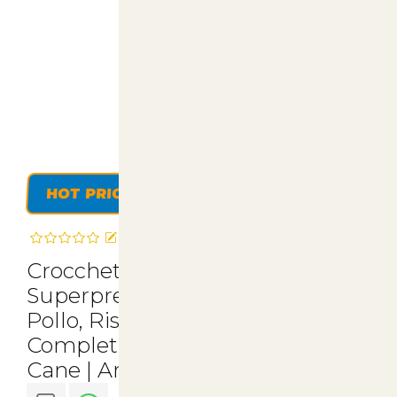
HOT PRICE
Recensisci questo articolo
Crocchette Monge
Superpremium Adult 12kg con
Pollo, Riso e Patate - Nutrizione
Completa e Salutari per il Tuo
Cane | ArticoliAni