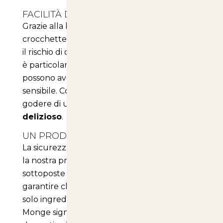
FACILITÀ DI DIGESTIONE
Grazie alla loro composizione, queste
crocchette sono facili da digerire, riducendo
il rischio di disturbi gastrointestinali. Questo
è particolarmente importante per i cani che
possono avere un sistema digestivo
sensibile. Con Monge, il vostro cane potrà
godere di un pasto che è sia
nutriente
che
delizioso
.
UN PRODOTTO SICURO E AFFIDABILE
La sicurezza e la salute del vostro cane sono
la nostra priorità. Le crocchette Monge sono
sottoposte a rigorosi controlli di qualità per
garantire che ogni confezione contenga
solo ingredienti
freschi e sicuri
. Scegliere
Monge significa dare al vostro animale