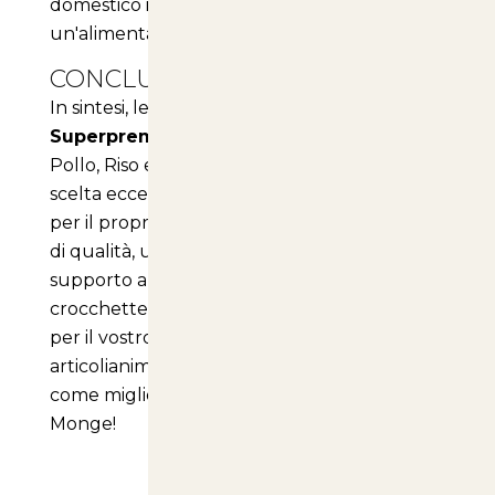
domestico il meglio, con la certezza di
un'alimentazione sana e bilanciata.
CONCLUSIONI
In sintesi, le
crocchette Monge Natural
Superpremium Speciality Line Adult
con
Pollo, Riso e Patate rappresentano una
scelta eccellente per chi desidera il meglio
per il proprio cane. Con un mix di ingredienti
di qualità, un'ottima digeribilità e un
supporto alla salute generale, queste
crocchette sono un vero e proprio regalo
per il vostro amico a quattro zampe. Visitate
articolianimali.net
per scoprire di più su
come migliorare la vita del vostro cane con
Monge!