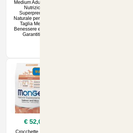
Medium Adult 12kg:
Adult Light Salmone e
Nutrizione
Riso 12kg - Nutrizione
Superpremium
Bilanciata per Cani,
Naturale per Cani di
Ideali per il Controllo
Taglia Media -
del Peso e la Salute
Benessere e Salute
Garantiti | A
SUMMER
SUMMER
€ 52,00
€ 58,90
Crocchette Monge
Crocchette Monge