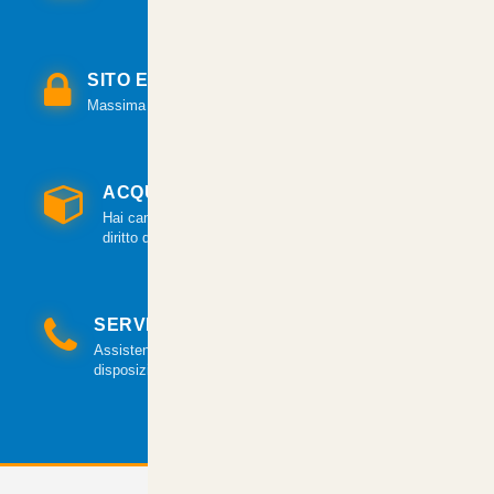
SITO E PAGAMENTI SICURI
Massima sicurezza per tutte le modalità di pagamento.
ACQUISTO GARANTITO
Hai cambiato idea? Hai 14 giorni per esercitare il
diritto di recesso.
SERVIZIO CLIENTI
Assistenza clienti via mail e telefonica a tua
disposizione.