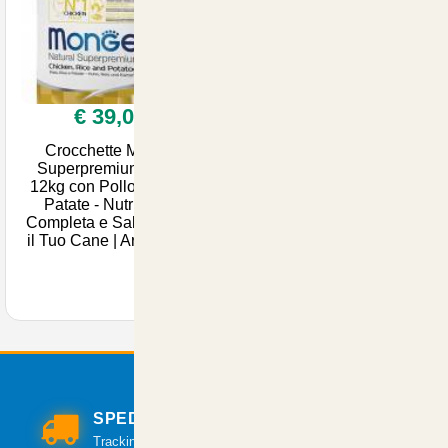
€ 39,00
Crocchette Monge
Superpremium Adult
12kg con Pollo, Riso e
Patate - Nutrizione
Completa e Salutari per
il Tuo Cane | ArticoliAni
SPEDIZIONI VELOCI
Tracking per il monitoraggio della spedizione.