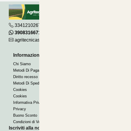
3341210267
390831667115
agritecnicasrl@gmail.com
Informazioni Utili
Pagamenti Accettati
Chi Siamo
Bonifico
Metodi Di Pagamento
Contrassegno
Diritto recesso
Paypal express
Metodi Di Spedizione
Cookies
Cookies
Informativa Privacy
Privacy
Buono Sconto
Condizioni di Vendita
Iscriviti alla nostra Newsletter