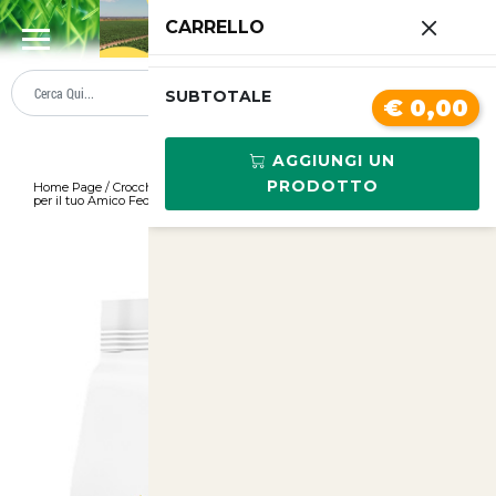
0
CARRELLO
SUMMER SALE
PREZZI BOLLENTI
SUBTOTALE
€ 0,00
AGGIUNGI UN
PRODOTTO
Home Page
/
Crocchette Monge Adult 12kg Superpremium Pollo e Riso
per il tuo Amico Fedele
/