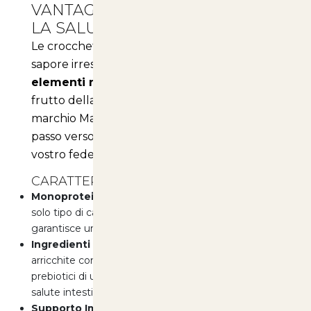
VANTAGGI PER IL COMFORT E
LA SALUTE
Le crocchette Monge non solo offrono un
sapore irresistibile, ma sono anche ricche di
elementi nutritivi di altissima qualità
,
frutto della consolidata esperienza del
marchio Made in Italy. Ogni morso è un
passo verso una vita più sana e felice per il
vostro fedele compagno.
CARATTERISTICHE PRINCIPALI:
Monoproteina:
Ogni ricetta è realizzata con un
solo tipo di carne, in questo caso il pollo, che
garantisce un'ottima tollerabilità alimentare.
Ingredienti di Qualità:
Le crocchette sono
arricchite con
xilo oligossacaridi (X.O.S.)
,
prebiotici di ultima generazione che supportano la
salute intestinale.
Supporto Immunitario:
Contengono estratto di