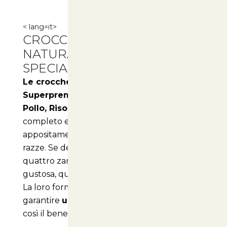
< lang=it>
CROCCHETTE MONGE
NATURAL SUPERPREMIUM
SPECIALITY LINE ADULT
Le crocchette Monge Natural
Superpremium Speciality Line Adult con
Pollo, Riso e Patate
sono un alimento
completo e bilanciato, studiato
appositamente per cani adulti di tutte le
razze. Se desiderate offrire al vostro amico a
quattro zampe un'alimentazione sana e
gustosa, questo prodotto è la scelta ideale.
La loro formulazione è pensata per
garantire
un'alta digeribilità
, favorendo
così il benessere generale del vostro cane.