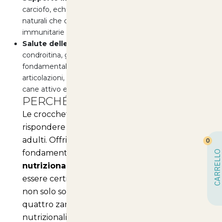
carciofo, echinacea, origano e aglio, ingredienti
naturali che contribuiscono a stimolare le difese
immunitarie e proteggere il fegato.
Salute delle Articolazioni:
La presenza di
condroitina, glucosamina, calcio e fosforo è
fondamentale per il corretto sviluppo di ossa e
articolazioni, essenziale per mantenere il vostro
cane attivo e agile.
PERCHÉ SCEGLIERE MONGE?
Le crocchette Monge sono formulate per
rispondere alle esigenze specifiche dei cani
adulti. Offrire un'alimentazione di qualità è
0
fondamentale per garantire un
equilibrio
CARRELLO
nutrizionale
ottimale. Con Monge, potete
essere certi di scegliere un prodotto che
non solo soddisfa il palato del vostro amico a
quattro zampe, ma anche le sue necessità
nutrizionali.