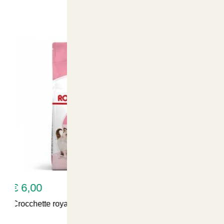
Prodotti Suggeriti
€ 34,90
oyal canin kitten 36 per gatto 400 gr
Lettiera silicio natural