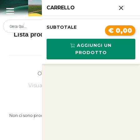
0
CARRELLO
SUMMER SALE
PREZZI BOLLENTI
SUBTOTALE
€ 0,00
Lista prodotti Cibo secco e umido per
cani
AGGIUNGI UN
PRODOTTO
Ordina
Ultimi Arrivi
Visualizzati
0
su
0
(di
0
prodotti)
Non ci sono prodotti in questa categoria.