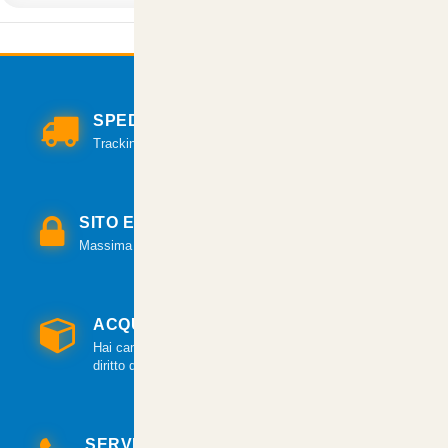
SPEDIZIONI VELOCI
Tracking per il monitoraggio della spedizione.
SITO E PAGAMENTI SICURI
Massima sicurezza per tutte le modalità di pagamento.
ACQUISTO GARANTITO
Hai cambiato idea? Hai 14 giorni per esercitare il
diritto di recesso.
SERVIZIO CLIENTI