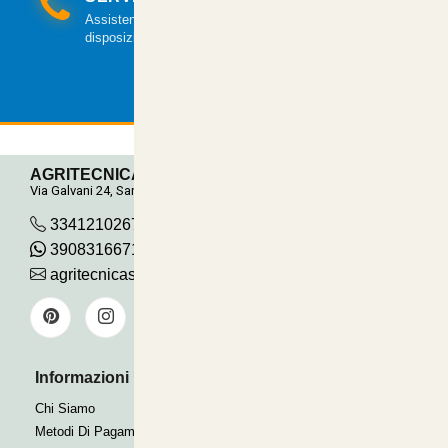
Assistenza clienti via mail e telefonica a tua
disposizione.
AGRITECNICA S.R.L.
Via Galvani 24, San Pancrazio
3341210267
390831667115
agritecnicasrl@gmail.com
Informazioni Utili
Pagamenti Accettati
Bonifico
Chi Siamo
Contrassegno
Metodi Di Pagamento