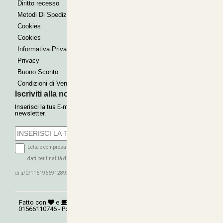
Paypal express
Diritto recesso
Metodi Di Spedizione
Cookies
Cookies
Informativa Privacy
Privacy
Buono Sconto
Condizioni di Vendita
Iscriviti alla nostra Newsletter
Inserisci la tua E-mail per ricevere le nostre offerte tramite
newsletter.
Letta e compresa l'informativa sulla Privacy autorizzo il trattamento dei miei
dati per finalità di marketing (ricevere newsletter, novità, promozioni) da parte
ISCRIVITI
di u/0/116196691289279339016
Fatto con
e
©
Copyright 2026
AGRITECNICA S.R.L.
- P.Iva:
01566110746 - Powered:
synchrosystem labs
- Design:
adesigner