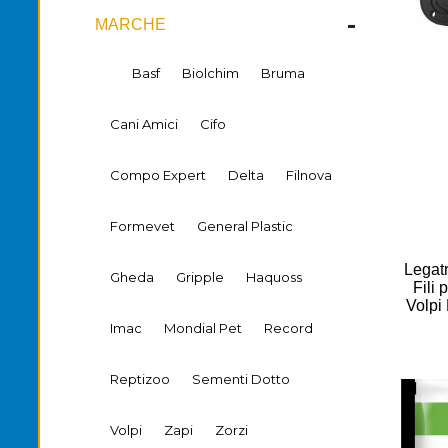
-
MARCHE
Basf
Biolchim
Bruma
Cani Amici
Cifo
Compo Expert
Delta
Filnova
Formevet
General Plastic
Legatr
Gheda
Gripple
Haquoss
Fili 
Volpi
Imac
Mondial Pet
Record
Reptizoo
Sementi Dotto
Volpi
Zapi
Zorzi