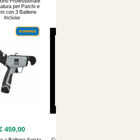
orio Professionale
atura per Parchi e
ini con 3 Batterie
Incluse
SUMMER
SUMMER
€ 459,00
€ 26,90
ce a Batteria Senza
Concime Fertilizzante per