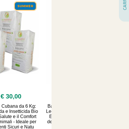
SUMMER
SUMMER
€ 30,00
€ 60,00
e Cubana da 6 Kg:
Batteria Litio per Forbici e
a e Insetticida Bio
Legatrici Volpi - Accessorio
Salute e il Comfort
Essenziale per Potatura
nimali - Ideale per
dei tuoi Parchi e Giardini -
nti Sicuri e Natu
Comfort e Precisi