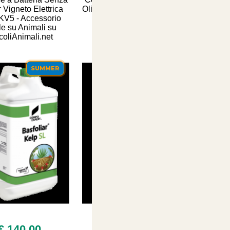
r Vigneto Elettrica
Olivo e Prato N Max 24-5-5
 KV5 - Accessorio
- Sacco da 25kg
le su Animali su
icoliAnimali.net
SUMMER
SUMMER
€ 140,00
€ 14,90