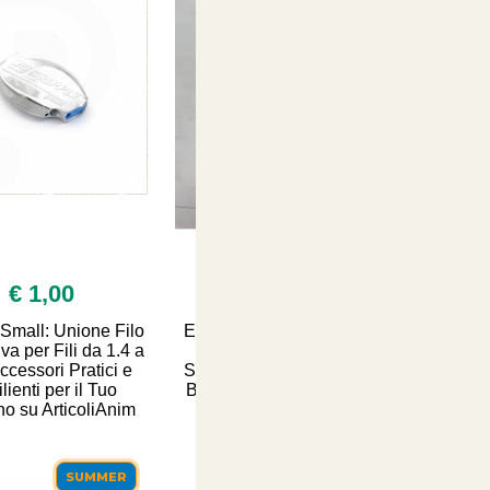
€ 1,00
€ 99,00
 Small: Unione Filo
Estratto di Legno by Basf
va per Fili da 1.4 a
Corroborante 5 litri -
Accessori Pratici e
Soluzione Naturale per il
lienti per il Tuo
Benessere degli Animali
no su ArticoliAnim
Domestici | Comfort e
Salute
SUMMER
SUMMER