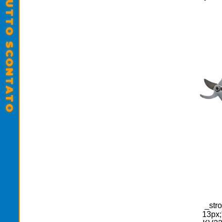
SALDI ESTIVI - TUTTO SCONTATO
_stro
13px;