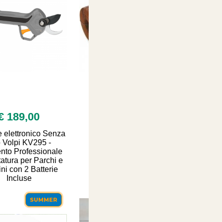
€ 189,00
€ 3,80
e elettronico Senza
Bobine per legatrici
o Volpi KV295 -
elettroniche
nto Professionale
atura per Parchi e
ini con 2 Batterie
Incluse
SUMMER
SUMMER