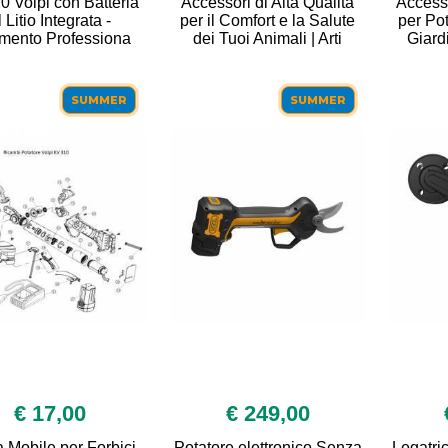
 Volpi con Batteria
Accessori di Alta Qualità
Access
l Litio Integrata -
per il Comfort e la Salute
per Pot
mento Professiona
dei Tuoi Animali | Arti
Giard
SUMMER
SUMMER
€ 17,00
€ 249,00
 Mobile per Forbici
Potatore elettronico Senza
Legatri