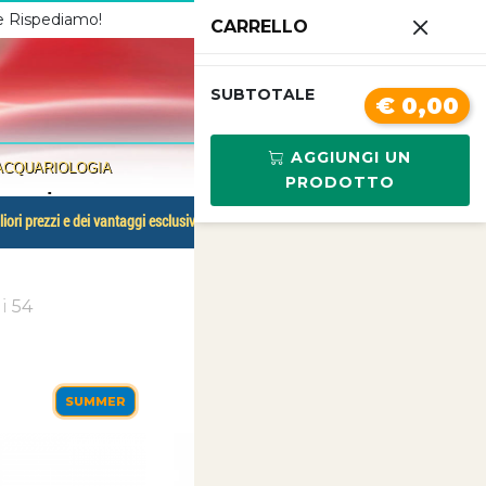
 e Rispediamo!
Chiamaci
3341210267
CARRELLO
0
SUBTOTALE
€ 0,00
AGGIUNGI UN
ACQUARIOLOGIA
PRODOTTO
inaggio
liori prezzi e dei vantaggi esclusivi.
di
54
SUMMER
SUMMER