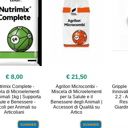
€ 8,00
€ 21,50
trimix Complete -
Agrilon Microcombi -
Gripple
la di Microelementi
Miscela di Microelementi
Innovati
imali 1kg | Supporta
per la Salute e il
2.2 - 
ute e Benessere -
Benessere degli Animali |
Resi
coli per Animali su
Accessori di Qualità su
Giardi
Articoliani
Artico
SUMMER
SUMMER