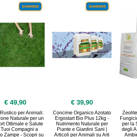
SUMMER
SUMMER
€ 49,90
€ 39,90
 Rustico per Animali:
Concime Organico Azotato
Zeolit
ione Naturale per un
Ergostart Bio Plus 12kg -
Fungicid
rt Ottimale e Salute
Nutrimento Naturale per
per la 
 Tuoi Compagni a
Piante e Giardini Sani |
degli A
ro Zampe - Scopri su
Articoli per Animali su Arti
Ambie