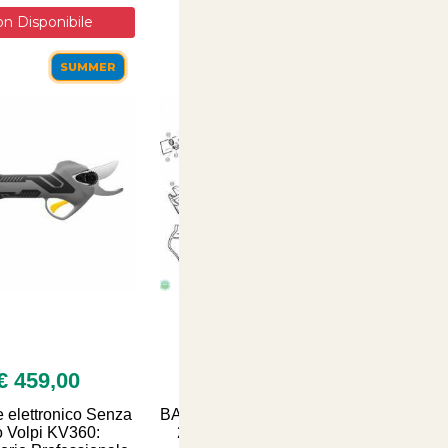
SALDI ESTIVI - TUTTO SCONTATO
n Disponibile
SUMMER
SUMMER
€ 459,00
€ 45,00
e elettronico Senza
BATTERIA AL LITIO 14,4 V
o Volpi KV360:
2,5 Ah per forbici Volpi