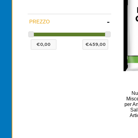
-
PREZZO
Nu
Misce
per An
Sal
Arti