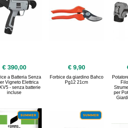
€ 390,00
€ 9,90
ice a Batteria Senza
Forbice da giardino Bahco
Potator
per Vigneto Elettrica
Pg12 21cm
Fil
 KV5 - senza batterie
Strume
incluse
per Pot
Giard
SUMMER
SUMMER