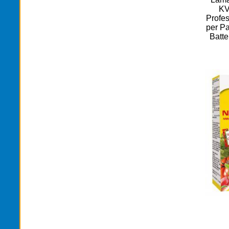
KV
Profes
per Pa
Batte