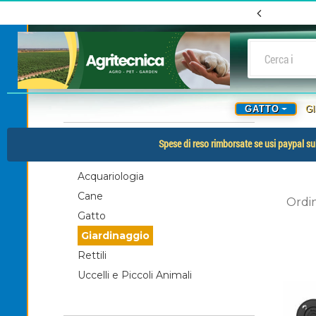
GATTO
G
-
CATEGORIE
Spese di reso rimborsate se usi paypal sul
Acquariologia
Cane
Ordi
Gatto
Giardinaggio
Rettili
Uccelli e Piccoli Animali