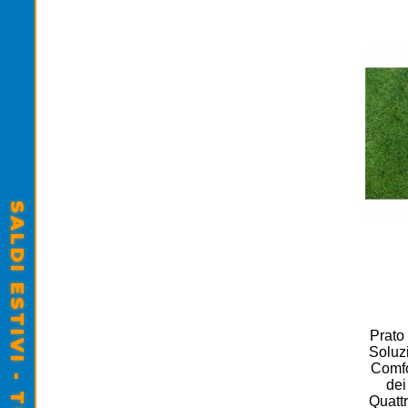
Prato
Soluz
Comfo
dei
Quatt