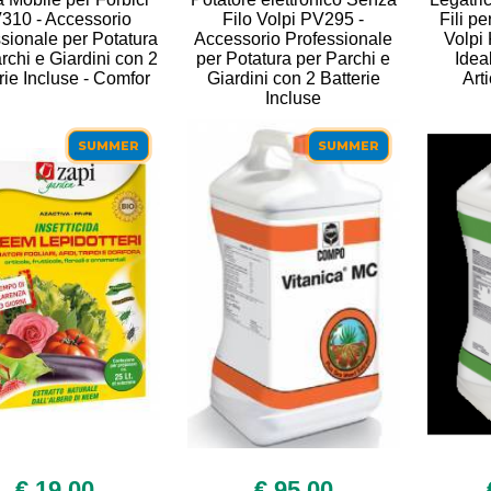
310 - Accessorio
Filo Volpi PV295 -
Fili pe
sionale per Potatura
Accessorio Professionale
Volpi
rchi e Giardini con 2
per Potatura per Parchi e
Idea
rie Incluse - Comfor
Giardini con 2 Batterie
Art
Incluse
SUMMER
SUMMER
€ 19,00
€ 95,00