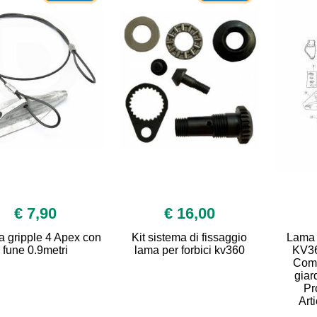
€ 7,90
€ 16,00
a gripple 4 Apex con
Kit sistema di fissaggio
Lama 
fune 0.9metri
lama per forbici kv360
KV36
Comf
giar
Pr
Art