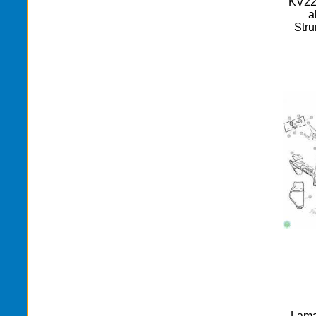
KV220
a
Stru
Lama