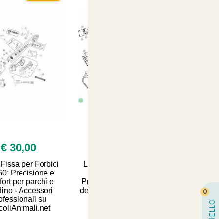
€ 30,00
€ 30,00
Fissa per Forbici
Lama Mobile per Forbici
0: Precisione e
KV360 - Accessorio
ort per parchi e
Professionale per la Cura
dino - Accessori
del Tuo Giardino | Comfort
0
ofessionali su
e Precisione su
CARRELLO
icoliAnimali.net
ArticoliAnimali.