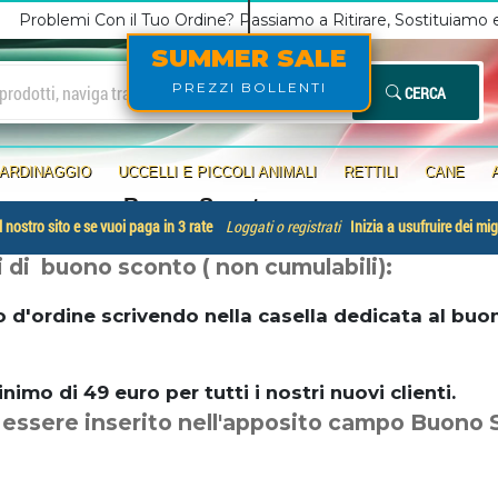
Problemi Con il Tuo Ordine? Passiamo a Ritirare, Sostituiamo
SUMMER SALE
PREZZI BOLLENTI
CERCA
IARDINAGGIO
UCCELLI E PICCOLI ANIMALI
RETTILI
CANE
Buono Sconto
 nostro sito e se vuoi paga in 3 rate
Loggati o registrati
Inizia a usufruire dei mig
i di buono sconto ( non cumulabili):
o d'ordine scrivendo nella casella dedicata
al buo
mo di 49 euro per tutti i nostri nuovi clienti.
e essere inserito nell'apposito campo Buono 