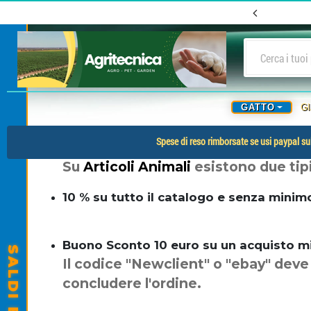
GATTO
G
Spese di reso rimborsate se usi paypal sul
Su
Articoli Animali
esistono due tip
10 % su tutto il catalogo e senza minim
Buono Sconto 10 euro su un acquisto mini
Il codice "Newclient" o "ebay" dev
concludere l'ordine.