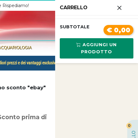
 e Rispediamo!
Chiamaci
3341210267
CARRELLO
0
SUBTOTALE
€ 0,00
AGGIUNGI UN
ACQUARIOLOGIA
PRODOTTO
liori prezzi e dei vantaggi esclusivi.
no sconto "ebay"
Sconto prima di
0