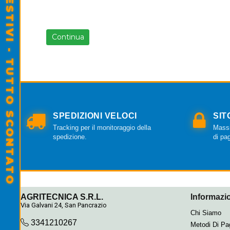
SALDI ESTIVI - TUTTO SCONTATO
Continua
SPEDIZIONI VELOCI
SIT
Tracking per il monitoraggio della
Massi
spedizione.
di pa
AGRITECNICA S.R.L.
Informazio
Via Galvani 24, San Pancrazio
Chi Siamo
3341210267
Metodi Di P