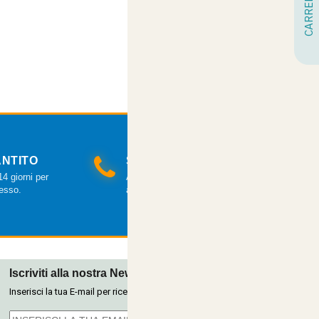
SALDI ESTIVI - TUTTO SCONTATO
CARRELLO
NTITO
SERVIZIO CLIENTI
4 giorni per
Assistenza clienti via mail e telefonica
cesso.
a tua disposizione.
Iscriviti alla nostra Newsletter
Inserisci la tua E-mail per ricevere le nostre offerte tramite newsletter.