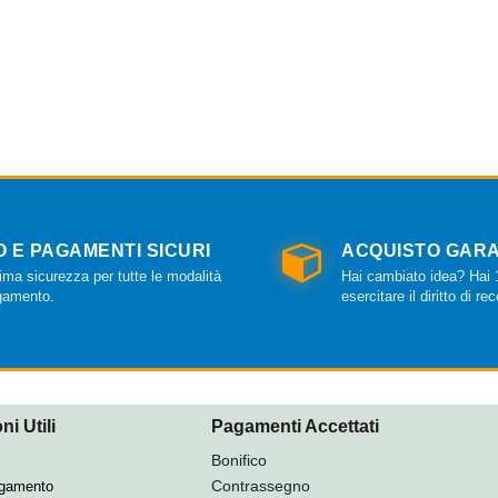
O E PAGAMENTI SICURI
ACQUISTO GARA
ma sicurezza per tutte le modalità
Hai cambiato idea? Hai 1
gamento.
esercitare il diritto di re
ni Utili
Pagamenti Accettati
Bonifico
Contrassegno
agamento