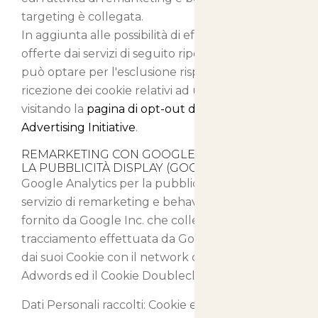
targeting è collegata.
In aggiunta alle possibilità di effettuare l'opt-out
offerte dai servizi di seguito riportati, l'Utente
può optare per l'esclusione rispetto alla
ricezione dei cookie relativi ad un servizio terzo,
visitando la
pagina di opt-out del Network
Advertising Initiative
.
REMARKETING CON GOOGLE ANALYTICS PER
LA PUBBLICITÀ DISPLAY (GOOGLE INC.)
Google Analytics per la pubblicità display è un
servizio di remarketing e behavioral targeting
fornito da Google Inc. che collega l'attività di
tracciamento effettuata da Google Analytics e
dai suoi Cookie con il network di advertising
Adwords ed il Cookie Doubleclick.
Dati Personali raccolti: Cookie e Dati di Utilizzo.