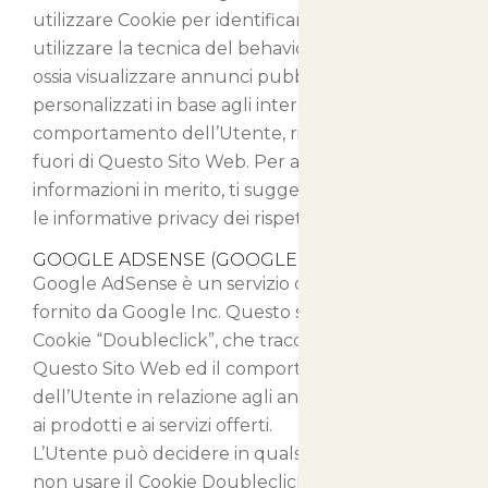
utilizzare Cookie per identificare l’Utente o
utilizzare la tecnica del behavioral retargeting,
ossia visualizzare annunci pubblicitari
personalizzati in base agli interessi e al
comportamento dell’Utente, rilevati anche al di
fuori di Questo Sito Web. Per avere maggiori
informazioni in merito, ti suggeriamo di verificare
le informative privacy dei rispettivi servizi.
GOOGLE ADSENSE (GOOGLE INC.)
Google AdSense è un servizio di advertising
fornito da Google Inc. Questo servizio usa il
Cookie “Doubleclick”, che traccia l’utilizzo di
Questo Sito Web ed il comportamento
dell’Utente in relazione agli annunci pubblicitari,
ai prodotti e ai servizi offerti.
L’Utente può decidere in qualsiasi momento di
non usare il Cookie Doubleclick provvedendo