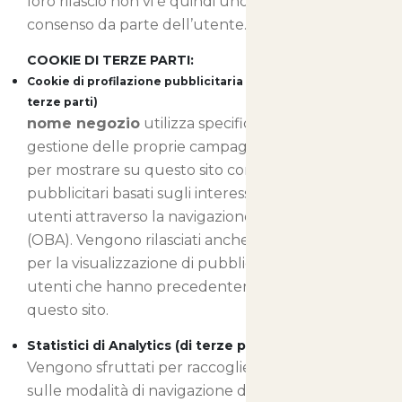
loro rilascio non vi è quindi uno specifico
consenso da parte dell’utente.
COOKIE DI TERZE PARTI:
Cookie di profilazione pubblicitaria e di retargeting (di
terze parti)
nome negozio
utilizza specifici cookie per la
gestione delle proprie campagne pubblicitarie e
per mostrare su questo sito contenuti
pubblicitari basati sugli interessi manifestati dagli
utenti attraverso la navigazione in internet
(OBA). Vengono rilasciati anche cookie utilizzati
per la visualizzazione di pubblicità mirate a
utenti che hanno precedentemente visitato
questo sito.
Statistici di Analytics (di terze parti)
Vengono sfruttati per raccogliere informazioni
sulle modalità di navigazione degli utenti sul