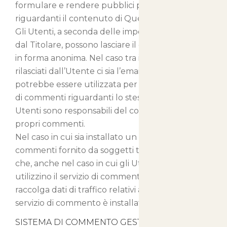
formulare e rendere pubblici propri commenti
riguardanti il contenuto di Questo Sito Web.
Gli Utenti, a seconda delle impostazioni decise
dal Titolare, possono lasciare il commento anche
in forma anonima. Nel caso tra i Dati Personali
rilasciati dall’Utente ci sia l’email, questa
potrebbe essere utilizzata per inviare notifiche
di commenti riguardanti lo stesso contenuto. Gli
Utenti sono responsabili del contenuto dei
propri commenti.
Nel caso in cui sia installato un servizio di
commenti fornito da soggetti terzi, è possibile
che, anche nel caso in cui gli Utenti non
utilizzino il servizio di commento, lo stesso
raccolga dati di traffico relativi alle pagine in cui il
servizio di commento è installato.
SISTEMA DI COMMENTO GESTITO IN MODO