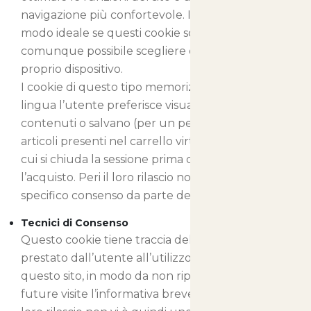
navigazione più confortevole. Il sito funziona in
modo ideale se questi cookie sono abilitati, ma è
comunque possibile scegliere di non attivarli sul
proprio dispositivo.
I cookie di questo tipo memorizzano in quale
lingua l’utente preferisce visualizzare i nostri
contenuti o salvano (per un periodo limitato) gli
articoli presenti nel carrello virtuale nel caso in
cui si chiuda la sessione prima di aver ultimato
l’acquisto. Peri il loro rilascio non vi è quindi uno
specifico consenso da parte dell’utente.
Tecnici di Consenso
Questo cookie tiene traccia del consenso
prestato dall’utente all’utilizzo dei cookie su
questo sito, in modo da non riproporre nelle
future visite l’informativa breve sui cookie. Peri il