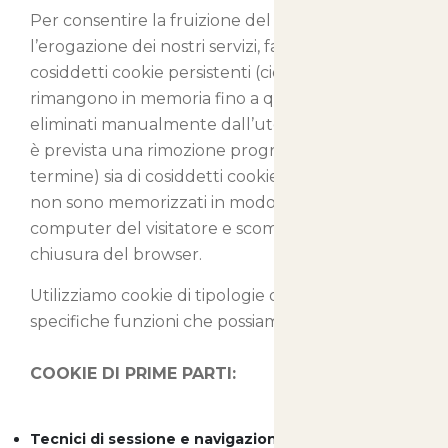
Per consentire la fruizione del nostro sito e
l’erogazione dei nostri servizi, facciamo uso sia di
cosiddetti cookie persistenti (cioè cookie che
rimangono in memoria fino a quando non sono
eliminati manualmente dall’utente o per i quali
è prevista una rimozione programmata a lungo
termine) sia di cosiddetti cookie di sessione, che
non sono memorizzati in modo persistente sul
computer del visitatore e scompaiono con la
chiusura del browser.
Utilizziamo cookie di tipologie differenti con
specifiche funzioni che possiamo così classificare:
COOKIE DI PRIME PARTI:
Tecnici di sessione e navigazione