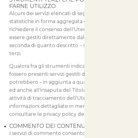
FARNE UTILIZZO
Alcuni dei servizi elencati di seguito raccolgono
statistiche in forma aggregata e potrebbero non
richiedere il consenso dell'Utente o potrebbero
essere gestiti direttamente dal Titolare – a
seconda di quanto descritto – senza l'ausilio di
terzi.
Qualora fra gli strumenti indicati in seguito
fossero presenti servizi gestiti da terzi, questi
potrebbero – in aggiunta a quanto specificato
ed anche all’insaputa del Titolare – compiere
attività di tracciamento dell’Utente. Per
informazioni dettagliate in merito, si consiglia di
consultare le privacy policy dei servizi elencati.
COMMENTO DEI CONTENUTI
I servizi di commento consentono agli Utenti di