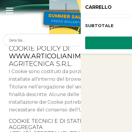
CARRELLO
SUMMER SALE
PREZZI BOLLENTI
SUBTOTALE
Cookies
COOKIE POLICY DI
WWW.ARTICOLIANIMALI.NET
-
AGRITECNICA S.R.L.
I Cookie sono costituiti da porzioni di codice
installate all'interno del browser che assistono il
Titolare nell’erogazione del servizio in base alle
finalità descritte. Alcune delle finalità di
installazione dei Cookie potrebbero, inoltre,
necessitare del consenso dell'Utente.
COOKIE TECNICI E DI STATISTICA
AGGREGATA