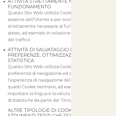
ATTIVITÀ STRETTAMENTE NECESSARIE AL
FUNZIONAMENTO
Questo Sito Web utilizza Cookie per salvare la
sessione dell'Utente e per svolgere altre attività
strettamente necessarie al funzionamento dello
stesso, ad esempio in relazione alla distribuzione
del traffico.
ATTIVITÀ DI SALVATAGGIO DELLE
PREFERENZE, OTTIMIZZAZIONE E
STATISTICA
Questo Sito Web utilizza Cookie per salvare le
preferenze di navigazione ed ottimizzare
l'esperienza di navigazione dell'Utente. Fra
questi Cookie rientrano, ad esempio, quelli per
impostare la lingua e la valuta o per la gestione
di statistiche da parte del Titolare del sito.
ALTRE TIPOLOGIE DI COOKIE O
STRUMENTI TERZI CHE POTREBBERO