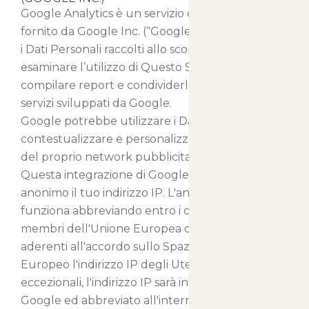
Google Analytics è un servizio di analisi web
fornito da Google Inc. (“Google”). Google utilizza
i Dati Personali raccolti allo scopo di tracciare ed
esaminare l’utilizzo di Questo Sito Web,
compilare report e condividerli con gli altri
servizi sviluppati da Google.
Google potrebbe utilizzare i Dati Personali per
contestualizzare e personalizzare gli annunci
del proprio network pubblicitario.
Questa integrazione di Google Analytics rende
anonimo il tuo indirizzo IP. L'anonimizzazione
funziona abbreviando entro i confini degli stati
membri dell'Unione Europea o in altri Paesi
aderenti all'accordo sullo Spazio Economico
Europeo l'indirizzo IP degli Utenti. Solo in casi
eccezionali, l'indirizzo IP sarà inviato ai server di
Google ed abbreviato all'interno degli Stati Uniti.