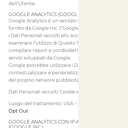
dell’Utente.
GOOGLE ANALYTICS (GOOGLE INC.)
Google Analytics è un servizio di analisi web
fornito da Google Inc. (“Google”). Google utilizza
i Dati Personali raccolti allo scopo di tracciare ed
esaminare l’utilizzo di Questo Sito Web,
compilare report e condividerli con gli altri
servizi sviluppati da Google.
Google potrebbe utilizzare i Dati Personali per
contestualizzare e personalizzare gli annunci
del proprio network pubblicitario.
Dati Personali raccolti: Cookie e Dati di Utilizzo.
Luogo del trattamento: USA –
Privacy Policy
–
Opt Out
GOOGLE ANALYTICS CON IP ANONIMIZZATO
(GOOGLE INC.)