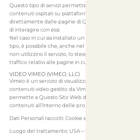
Questo tipo di servizi permette di visualizzare
contenuti ospitati su piattaforme esterne
direttamente dalle pagine di Questo Sito Web e
di interagire con essi.
Nel caso in cui sia installato un servizio di questo
tipo, è possibile che, anche nel caso gli Utenti
non utilizzino il servizio, lo stesso raccolga dati di
traffico relativi alle pagine in cui è installato.
VIDEO VIMEO (VIMEO, LLC)
Vimeo è un servizio di visualizzazione di
contenuti video gestito da Vimeo, LLC che
permette a Questo Sito Web di integrare tali
contenuti all’interno delle proprie pagine.
Dati Personali raccolti: Cookie e Dati di Utilizzo.
Luogo del trattamento: USA –
Privacy Policy