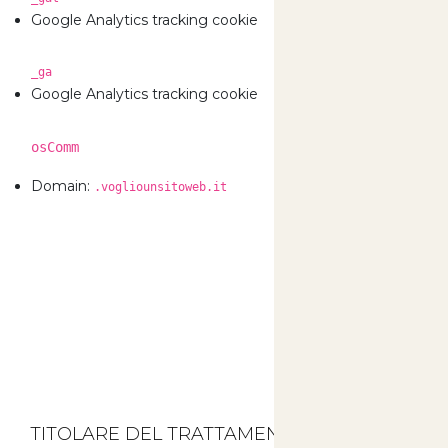
0 Gi
Google Analytics tracking cookie
_ga
730 
Google Analytics tracking cookie
osComm
730 
Domain:
.vogliounsitoweb.it
TITOLARE DEL TRATTAMENTO DEI DATI