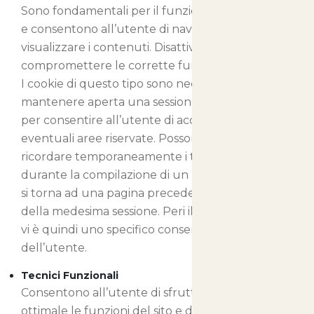
Sono fondamentali per il funzionamento del sito
e consentono all’utente di navigare e di
visualizzare i contenuti. Disattivandoli potreste
compromettere le corrette funzionalità del sito.
I cookie di questo tipo sono necessari per
mantenere aperta una sessione di navigazione o
per consentire all’utente di accedere ad
eventuali aree riservate. Possono inoltre
ricordare temporaneamente i testi inseriti
durante la compilazione di un modulo, quando
si torna ad una pagina precedente nel corso
della medesima sessione. Peri il loro rilascio non
vi è quindi uno specifico consenso da parte
dell’utente.
Tecnici Funzionali
Consentono all’utente di sfruttare in maniera
ottimale le funzioni del sito e di fruire di una