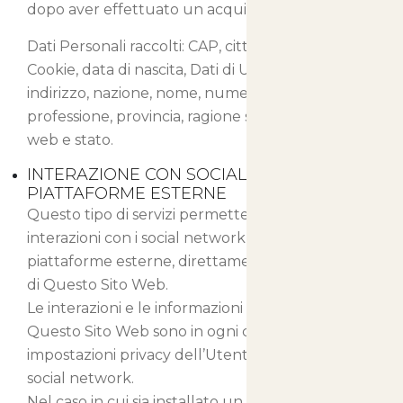
dopo aver effettuato un acquisto.
Dati Personali raccolti: CAP, città, cognome,
Cookie, data di nascita, Dati di Utilizzo, email,
indirizzo, nazione, nome, numero di telefono,
professione, provincia, ragione sociale, sesso, sito
web e stato.
INTERAZIONE CON SOCIAL NETWORK E
PIATTAFORME ESTERNE
Questo tipo di servizi permette di effettuare
interazioni con i social network, o con altre
piattaforme esterne, direttamente dalle pagine
di Questo Sito Web.
Le interazioni e le informazioni acquisite da
Questo Sito Web sono in ogni caso soggette alle
impostazioni privacy dell’Utente relative ad ogni
social network.
Nel caso in cui sia installato un servizio di