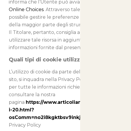
informa che l’Utente può avvalersi di
Your
Online Choices
. Attraverso tale servizio è
possibile gestire le preferenze di tracciamento
della maggior parte degli strumenti pubblicitari.
Il Titolare, pertanto, consiglia agli Utenti di
utilizzare tale risorsa in aggiunta alle
informazioni fornite dal presente documento.
Quali tipi di cookie utilizziamo
L’utilizzo di cookie da parte del titolare di questo
sito, si inquadra nella Privacy Policy dello stesso;
per tutte le informazioni richieste potete
consultare la nostra
pagina
https://www.articolianimali.net/cookies-
i-20.html?
osComm=no2i8kgktbsv9inkj1pug1qf30
Privacy Policy