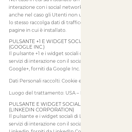
interazione con i social network, è possibile che,
anche nel caso gli Utenti non utilizzino il servizio,
lo stesso raccolga dati di traffico relativi alle
pagine in cui è installato.
PULSANTE +1 E WIDGET SOCIALI DI GOOGLE+
(GOOGLE INC.)
Il pulsante +1 e i widget sociali di Google+ sono
servizi di interazione con il social network
Google+, forniti da Google Inc.
Dati Personali raccolti: Cookie e Dati di Utilizzo.
Luogo del trattamento: USA –
Privacy Policy
PULSANTE E WIDGET SOCIALI DI LINKEDIN
(LINKEDIN CORPORATION)
Il pulsante e i widget sociali di LinkedIn sono
servizi di interazione con il social network
Linkedin, forniti da LinkedIn Corporation.