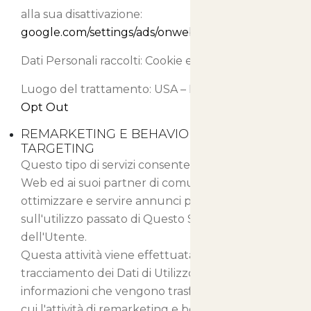
alla sua disattivazione:
google.com/settings/ads/onweb/optout
.
Dati Personali raccolti: Cookie e Dati di Utilizzo.
Luogo del trattamento: USA –
Privacy Policy
–
Opt Out
REMARKETING E BEHAVIORAL
TARGETING
Questo tipo di servizi consente a Questo Sito
Web ed ai suoi partner di comunicare,
ottimizzare e servire annunci pubblicitari basati
sull'utilizzo passato di Questo Sito Web da parte
dell'Utente.
Questa attività viene effettuata tramite il
tracciamento dei Dati di Utilizzo e l'uso di Cookie,
informazioni che vengono trasferite ai partner a
cui l'attività di remarketing e behavioral