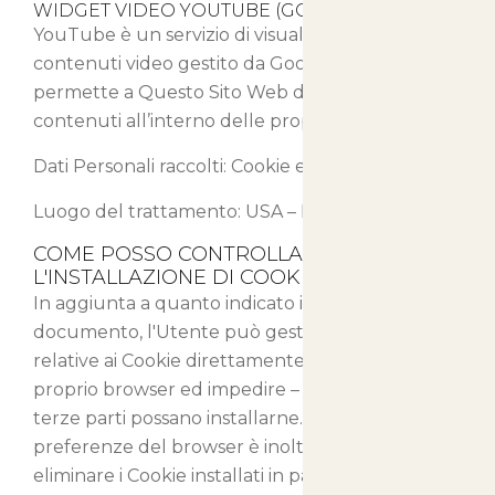
WIDGET VIDEO YOUTUBE (GOOGLE INC.)
YouTube è un servizio di visualizzazione di
contenuti video gestito da Google Inc. che
permette a Questo Sito Web di integrare tali
contenuti all’interno delle proprie pagine.
Dati Personali raccolti: Cookie e Dati di Utilizzo.
Luogo del trattamento: USA –
Privacy Policy
COME POSSO CONTROLLARE
L'INSTALLAZIONE DI COOKIE?
In aggiunta a quanto indicato in questo
documento, l'Utente può gestire le preferenze
relative ai Cookie direttamente all'interno del
proprio browser ed impedire – ad esempio – che
terze parti possano installarne. Tramite le
preferenze del browser è inoltre possibile
eliminare i Cookie installati in passato, incluso il