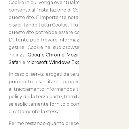
Cookie in cui venga eventualmente salvato il
consenso all'installazione di Cookie da parte di
questo sito. È importante notare che
disabilitando tutti i Cookie, il funzionamento di
questo sito potrebbe essere compromesso.
L'Utente può trovare informazioni su come
gestire i Cookie nel suo browser ai seguenti
indirizzi:
Google Chrome
,
Mozilla Firefox
,
Apple
Safari
e
Microsoft Windows Explorer
.
In caso di servizi erogati da terze parti, l'Utente
può inoltre esercitare il proprio diritto ad opporsi
al tracciamento informandosi tramite la privacy
policy della terza parte, tramite il link di opt out
se esplicitamente fornito o contattando
direttamente la stessa.
Fermo restando quanto precede, il Titolare