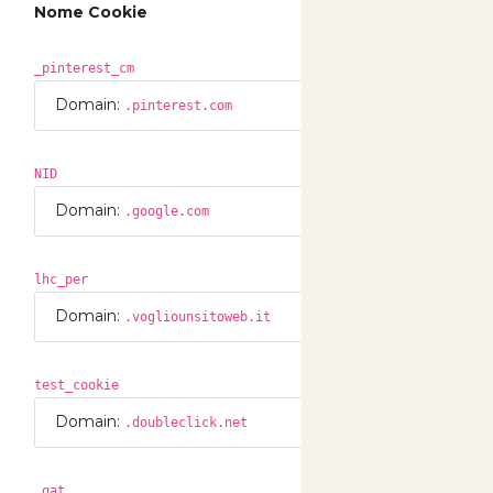
Nome Cookie
Dur
_pinterest_cm
365 
Domain:
.pinterest.com
NID
183 
Domain:
.google.com
lhc_per
186 
Domain:
.vogliounsitoweb.it
test_cookie
0 Gi
Domain:
.doubleclick.net
_gat