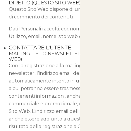
DIRETTO (QUESTO SITO WEB)
Questo Sito Web dispone di un proprio sistema
di commento dei contenuti.
Dati Personali raccolti: cognome, Cookie, Dati di
Utilizzo, email, nome, sito web e username.
CONTATTARE L'UTENTE
MAILING LIST O NEWSLETTER (QUESTO SITO
WEB)
Con la registrazione alla mailing list o alla
newsletter, l’indirizzo email dell’Utente viene
automaticamente inserito in una lista di contatti
a cui potranno essere trasmessi messaggi email
contenenti informazioni, anche di natura
commerciale e promozionale, relative a Questo
Sito Web. L'indirizzo email dell'Utente potrebbe
anche essere aggiunto a questa lista come
risultato della registrazione a Questo Sito Web o