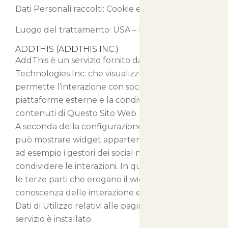
Dati Personali raccolti: Cookie e Dati di Utilizzo.
Luogo del trattamento: USA –
Privacy Policy
ADDTHIS (ADDTHIS INC.)
AddThis è un servizio fornito da Clearspring
Technologies Inc. che visualizza un widget che
permette l’interazione con social network e
piattaforme esterne e la condivisione dei
contenuti di Questo Sito Web.
A seconda della configurazione, questo servizio
può mostrare widget appartenenti a terze parti,
ad esempio i gestori dei social network su cui
condividere le interazioni. In questo caso, anche
le terze parti che erogano il widget verranno a
conoscenza delle interazione effettuata e dei
Dati di Utilizzo relativi alle pagine in cui questo
servizio è installato.