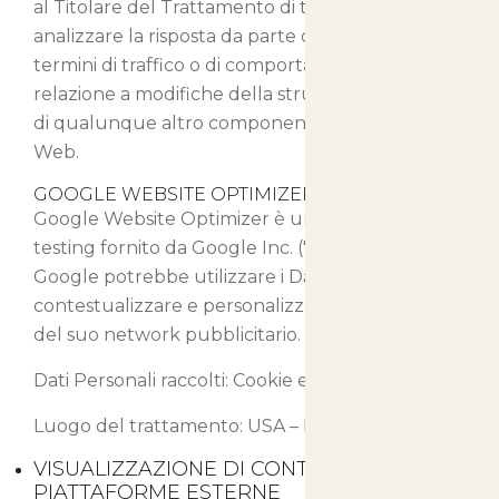
al Titolare del Trattamento di tener traccia ed
analizzare la risposta da parte dell’Utente, in
termini di traffico o di comportamento, in
relazione a modifiche della struttura, del testo o
di qualunque altro componente di Questo Sito
Web.
GOOGLE WEBSITE OPTIMIZER (GOOGLE INC.)
Google Website Optimizer è un servizio di A/B
testing fornito da Google Inc. ("Google").
Google potrebbe utilizzare i Dati Personali per
contestualizzare e personalizzare gli annunci
del suo network pubblicitario.
Dati Personali raccolti: Cookie e Dati di Utilizzo.
Luogo del trattamento: USA –
Privacy Policy
VISUALIZZAZIONE DI CONTENUTI DA
PIATTAFORME ESTERNE