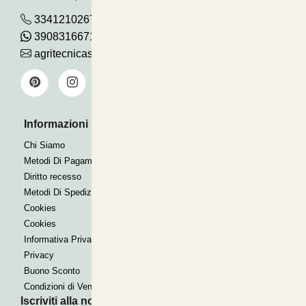
3341210267
390831667115
agritecnicasrl@gmail.com
Informazioni Utili
Pagamenti Accettati
Bonifico
Chi Siamo
Contrassegno
Metodi Di Pagamento
Paypal express
Diritto recesso
Metodi Di Spedizione
Cookies
Cookies
Informativa Privacy
Privacy
Buono Sconto
Condizioni di Vendita
Iscriviti alla nostra Newsletter