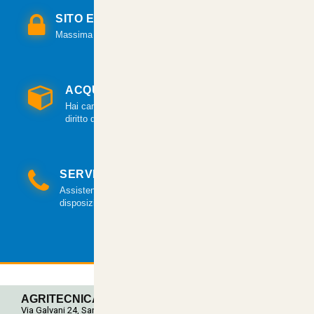
SITO E PAGAMENTI SICURI
Massima sicurezza per tutte le modalità di pagamento.
ACQUISTO GARANTITO
Hai cambiato idea? Hai 14 giorni per esercitare il
diritto di recesso.
SERVIZIO CLIENTI
Assistenza clienti via mail e telefonica a tua
disposizione.
AGRITECNICA S.R.L.
Via Galvani 24, San Pancrazio