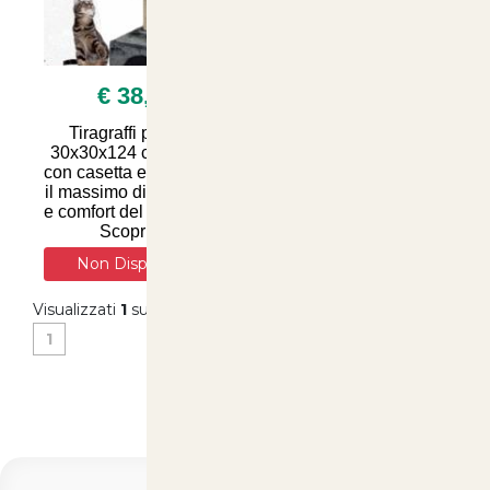
€ 38,99
Tiragraffi per gatti
30x30x124 cm: albero
con casetta e tunnel per
il massimo divertimento
e comfort del tuo felino -
Scopri su
Non Disponibile
Visualizzati
1
su
1
(di
1
prodotti)
1