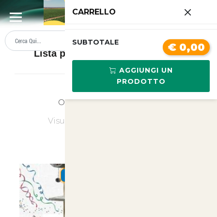
0
CARRELLO
SUMMER SALE
PREZZI BOLLENTI
SUBTOTALE
€ 0,00
Lista prodotti Tiragraffi per gatti
AGGIUNGI UN
PRODOTTO
Ordina
Ultimi Arrivi
Visualizzati
1
su
1
(di
1
prodotti)
SUMMER