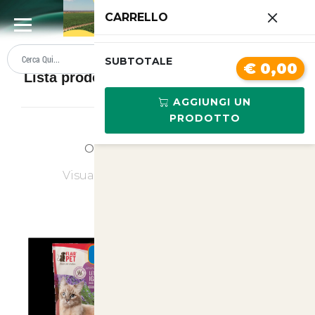
0
CARRELLO
SUMMER SALE
PREZZI BOLLENTI
SUBTOTALE
€ 0,00
Lista prodotti Lettiere e sabbie per gatti
AGGIUNGI UN
PRODOTTO
Ordina
Ultimi Arrivi
Visualizzati
1
su
12
(di
12
prodotti)
SUMMER
SUMMER