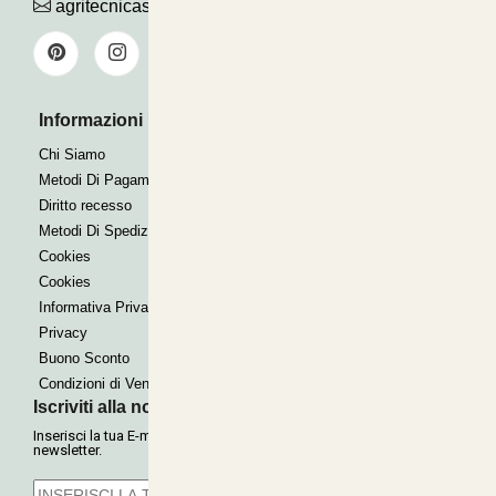
agritecnicasrl@gmail.com
Informazioni Utili
Pagamenti Accettati
Bonifico
Chi Siamo
Contrassegno
Metodi Di Pagamento
Paypal express
Diritto recesso
Metodi Di Spedizione
Cookies
Cookies
Informativa Privacy
Privacy
Buono Sconto
Condizioni di Vendita
Iscriviti alla nostra Newsletter
Inserisci la tua E-mail per ricevere le nostre offerte tramite
newsletter.