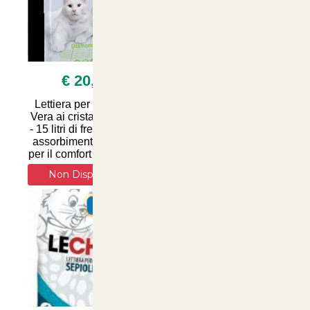
€ 20,00
€ 3,50
Lettiera per gatti Aloe
Lettera Sanicat per
Vera ai cristalli di silice
Gatti con Aloe Vera - 4
- 15 litri di freschezza e
Litri di Comfort e Igiene
assorbimento ottimale
per il tuo Cane | Articoli
per il comfort del tuo feli
per Animali su
ArticoliAnimali.
Non Disponibile
SUMMER
SUMMER