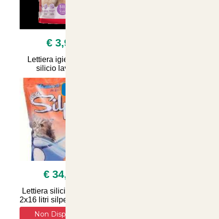
€ 3,90
€ 13,50
Lettiera igienica 5 lt
4x4litri Lettera sanicat
silicio lavanda
per gatti aloe vera
SUMMER
SUMMER
€ 34,90
€ 6,90
Lettiera silicio naturale
Lettiera Vegetale per
2x16 litri silpet silica gel
Gatti WeCat: Soluzione
Naturale e Igienizzante
Non Disponibile
per il Comfort e la