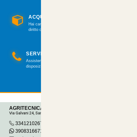
ACQUISTO GARANTITO
Hai cambiato idea? Hai 14 giorni per esercitare il
diritto di recesso.
SERVIZIO CLIENTI
Assistenza clienti via mail e telefonica a tua
disposizione.
AGRITECNICA S.R.L.
Via Galvani 24, San Pancrazio
3341210267
390831667115