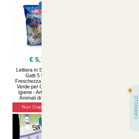
SUMMER
SUMMER
€ 5,70
€ 22,90
Lettiera in Silicio per
Lettiera in Silicio Talco
Gatti 5 Litri -
16 Litri - Silpet Silica
Freschezza alla Mela
Gel per un Comfort
Verde per Comfort e
Ottimale e Igiene
0
Igiene - Articoli per
Superiore per il Tuo
Animali di Qualità
Amico a Quattro Zam
CARRELLO
Non Disponibile
Non Disponibile
SUMMER
SUMMER