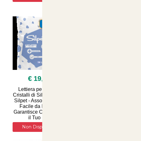
Salute del Tuo Felino -
Disponibile su
SUMMER
SUMMER
€ 19,90
€ 14,90
Lettiera per Gatti ai
Lettiera per Gatti ai
Cristalli di Silice 16 Litri
Cristalli di Silice
Silpet - Assorbe Odori,
Naturale 15 Litri -
Facile da Pulire e
Assorbenza Superiore
Garantisce Comfort per
e Controllo Odori per
il Tuo Feli
un Ambiente Fresco e
Pu
Non Disponibile
Non Disponibile