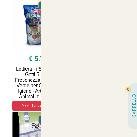
SUMMER
SUMMER
€ 5,70
€ 22,90
Lettiera in Silicio per
Lettiera in Silicio Talco
Gatti 5 Litri -
16 Litri - Silpet Silica
Freschezza alla Mela
Gel per un Comfort
Verde per Comfort e
Ottimale e Igiene
0
Igiene - Articoli per
Superiore per il Tuo
Animali di Qualità
Amico a Quattro Zam
CARRELLO
Non Disponibile
Non Disponibile
SUMMER
SUMMER