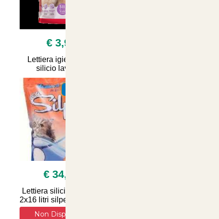
€ 3,90
€ 13,50
Lettiera igienica 5 lt
4x4litri Lettera sanicat
silicio lavanda
per gatti aloe vera
SUMMER
SUMMER
€ 34,90
€ 6,90
Lettiera silicio naturale
Lettiera Vegetale per
2x16 litri silpet silica gel
Gatti WeCat: Soluzione
Naturale e Igienizzante
Non Disponibile
per il Comfort e la