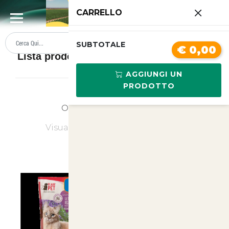
0
CARRELLO
SUMMER SALE
PREZZI BOLLENTI
SUBTOTALE
€ 0,00
Lista prodotti Lettiere e sabbie per gatti
AGGIUNGI UN
PRODOTTO
Ordina
Ultimi Arrivi
Visualizzati
1
su
12
(di
12
prodotti)
SUMMER
SUMMER