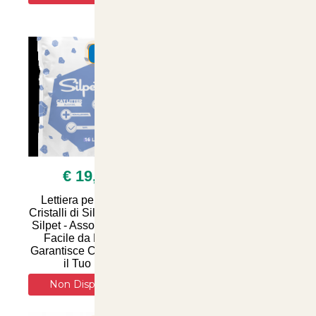
Salute del Tuo Felino -
Disponibile su
SUMMER
SUMMER
€ 19,90
€ 14,90
Lettiera per Gatti ai
Lettiera per Gatti ai
Cristalli di Silice 16 Litri
Cristalli di Silice
Silpet - Assorbe Odori,
Naturale 15 Litri -
Facile da Pulire e
Assorbenza Superiore
Garantisce Comfort per
e Controllo Odori per
il Tuo Feli
un Ambiente Fresco e
Pu
Non Disponibile
Non Disponibile