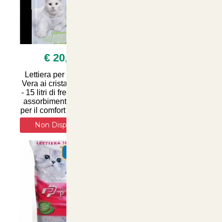
€ 20,00
€ 4,90
Lettiera per gatti Aloe
Lettiera Minerale
Vera ai cristalli di silice
Naturale Classica
- 15 litri di freschezza e
Sepiolite Le Chat 10 lt -
assorbimento ottimale
Comfort e Igiene per il
per il comfort del tuo feli
Tuo Gatto | Articoli per
Animali su Artico
Non Disponibile
1 Varianti Disponibili
SUMMER
SUMMER