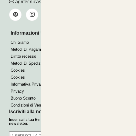
agritecnicasrl@gmail.com
Informazioni Utili
Pagamenti Accettati
Bonifico
Chi Siamo
Contrassegno
Metodi Di Pagamento
Paypal express
Diritto recesso
Metodi Di Spedizione
Cookies
Cookies
Informativa Privacy
Privacy
Buono Sconto
Condizioni di Vendita
Iscriviti alla nostra Newsletter
Inserisci la tua E-mail per ricevere le nostre offerte tramite
newsletter.