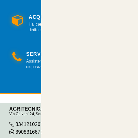
ACQUISTO GARANTITO
Hai cambiato idea? Hai 14 giorni per esercitare il
diritto di recesso.
SERVIZIO CLIENTI
Assistenza clienti via mail e telefonica a tua
disposizione.
AGRITECNICA S.R.L.
Via Galvani 24, San Pancrazio
3341210267
390831667115