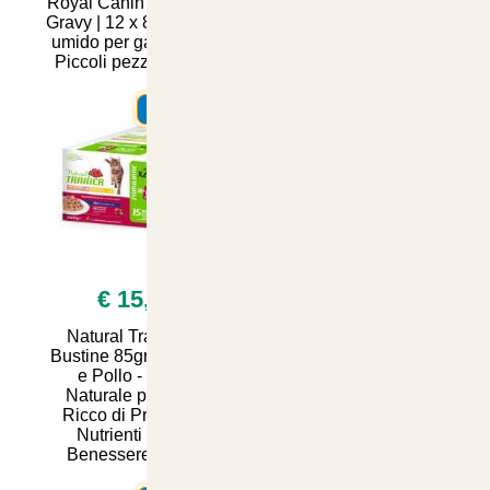
Royal Canin Instinctive
Starcat Adult Mix Pollo
Gravy | 12 x 85 g | Cibo
con Pesce e Verdure
umido per gatti adulti |
15kg
Piccoli pezzi in salsa
SUMMER
SUMMER
€ 15,90
€ 7,99
Natural Trainer 24
Natural Trainer
Bustine 85gr Salmone
Sterilized: 12 Bustine di
e Pollo - Snack
Merluzzo e Tacchino
Naturale per Cani,
per un'Alimentazione
Ricco di Proteine e
Sana e Gustosa -
Nutrienti per un
Ideale per gatti Sterili
Benessere Ottima