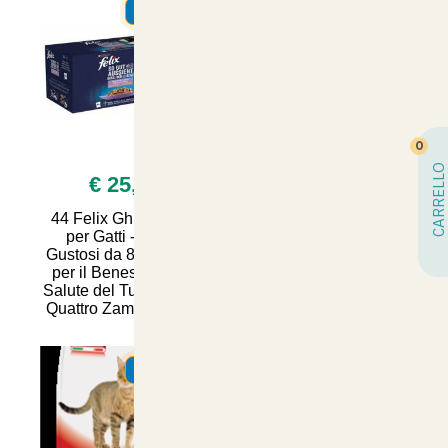
SUMMER
SUMMER
0
CARRELLO
€ 25,90
€ 11,00
44 Felix Ghiottonerie
Crocchette Natural
per Gatti - Snack
Trainer Sterilized per
Gustosi da 85 Grammi
Gatti al Salmone - 2kg
per il Benessere e la
di Nutrizione Sana e
Salute del Tuo Amico a
Bilanciata per il
Quattro Zampe | Artico
Benessere del Tuo
Felino
SUMMER
SUMMER