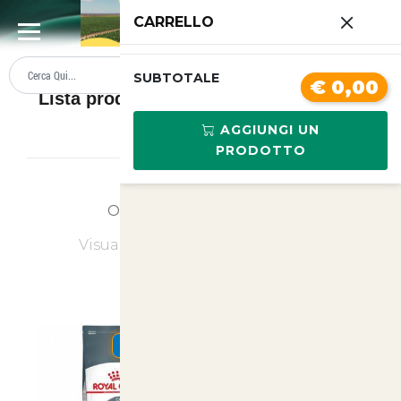
0
CARRELLO
SUMMER SALE
PREZZI BOLLENTI
SUBTOTALE
€ 0,00
Lista prodotti Cibo Secco e umido per
gatti
AGGIUNGI UN
PRODOTTO
Ordina
Ultimi Arrivi
Visualizzati
1
su
10
(di
10
prodotti)
SUMMER
SUMMER