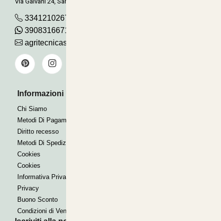
Via Galvani 24, San Pancrazio
3341210267
390831667115
agritecnicasrl@gmail.com
Informazioni Utili
Pagamenti Accettati
Bonifico
Chi Siamo
Contrassegno
Metodi Di Pagamento
Paypal express
Diritto recesso
Metodi Di Spedizione
Cookies
Cookies
Informativa Privacy
Privacy
Buono Sconto
Condizioni di Vendita