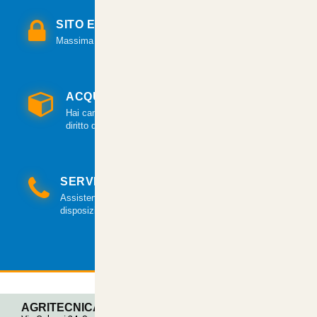
SITO E PAGAMENTI SICURI
Massima sicurezza per tutte le modalità di pagamento.
ACQUISTO GARANTITO
Hai cambiato idea? Hai 14 giorni per esercitare il
diritto di recesso.
SERVIZIO CLIENTI
Assistenza clienti via mail e telefonica a tua
disposizione.
AGRITECNICA S.R.L.