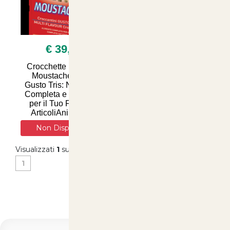
€ 39,90
€ 84,90
Crocchette per Gatto
Royal Canin Regular
Moustache 20kg -
Fit 32 cibo secco per
Gusto Tris: Nutrizione
gatti adulti 10kg
Completa e Deliziosa
per il Tuo Felino su
ArticoliAnimali.net
Non Disponibile
Visualizzati
1
su
10
(di
10
prodotti)
1