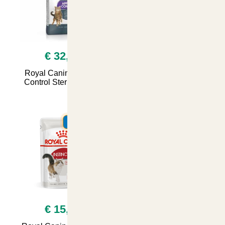
€ 32,50
€ 19,90
Royal Canin Appetite
Royal Canin Sterilised,
Control Sterilised 2kg
Cibo Umido per Gatti
Adulti Sterilizzati
12x85grammi Jelly
SUMMER
SUMMER
€ 15,00
€ 23,90