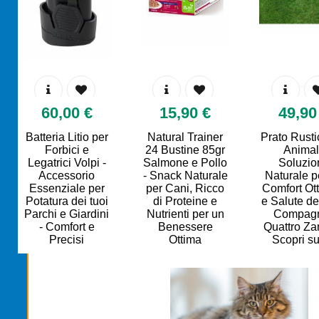
€ 99,00
€ 60,00
€ 15,90
tratto di Legno
Batteria Litio per
Natural Trainer
by Basf
Forbici e
24 Bustine 85gr
orroborante 5
Legatrici Volpi -
Salmone e Pollo
itri - Soluzione
Accessorio
- Snack Naturale
aturale per il
Essenziale per
per Cani, Ricco
nessere degli
Potatura dei tuoi
di Proteine e
Animali
Parchi e Giardini
Nutrienti per un
Domestici |
- Comfort e
Benessere
mfort e Salute
Precisi
Ottima
Giardinag
Giardinagg
Gatto
Gatto