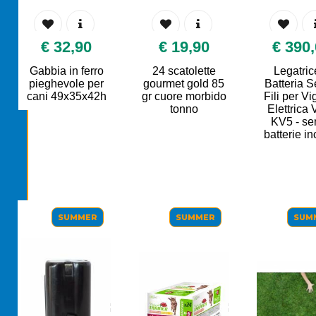
90
€ 19,90
€ 390,00
ferro
24 scatolette
Legatrice a
e per
gourmet gold 85
Batteria Senza
gi
5x42h
gr cuore morbido
Fili per Vigneto
tonno
Elettrica Volpi
KV5 - senza
batterie incluse
SUMMER
SUMMER
SUMMER