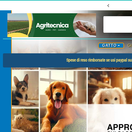
GATTO
G
Spese di reso rimborsate se usi paypal sul