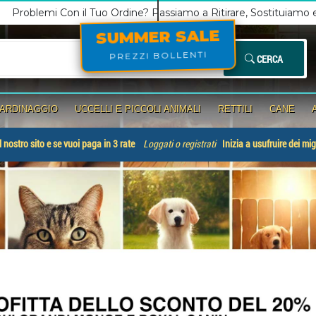
Problemi Con il Tuo Ordine? Passiamo a Ritirare, Sostituiamo
SUMMER SALE
PREZZI BOLLENTI
CERCA
IARDINAGGIO
UCCELLI E PICCOLI ANIMALI
RETTILI
CANE
 nostro sito e se vuoi paga in 3 rate
Loggati o registrati
Inizia a usufruire dei mig