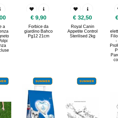
€ 9,90
€ 32,50
€ 189,00
Forbice da
Royal Canin
Potatore
ardino Bahco
Appetite Control
elettronico Senza
Pg12 21cm
Sterilised 2kg
Filo Volpi KV295
- Strumento
Professionale per
Potatura per
Parchi e Giardini
con 2 Batterie
Incluse
SUMMER
SUMMER
SUM