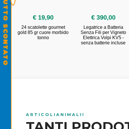
SALDI ESTIVI - TUTTO SCONTATO
€ 19,90
€ 390,00
24 scatolette gourmet
Legatrice a Batteria
ni
gold 85 gr cuore morbido
Senza Fili per Vigneto
tonno
Elettrica Volpi KV5 -
senza batterie incluse
ARTICOLIANIMALI!
TANTI PRODOT