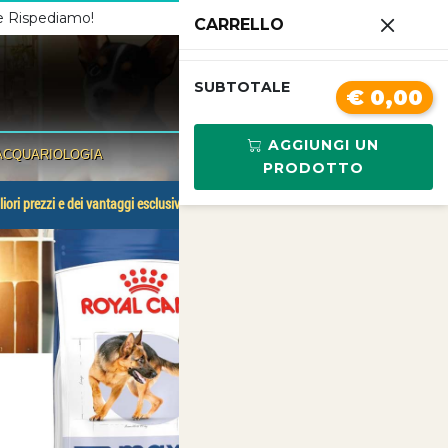
 e Rispediamo!
Chiamaci
3341210267
CARRELLO
0
SUBTOTALE
€ 0,00
AGGIUNGI UN
ACQUARIOLOGIA
PRODOTTO
liori prezzi e dei vantaggi esclusivi.