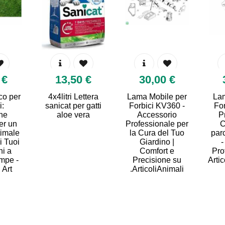
€ 49,90
€ 13,50
€
Prato Rustico per
4x4litri Lettera
Lama Mobil
Animali:
sanicat per gatti
Forbici KV
Soluzione
aloe vera
Accesso
Naturale per un
Professiona
Comfort Ottimale
la Cura de
e Salute dei Tuoi
Giardino
Compagni a
Comfort
Uccelli 
Quattro Zampe -
Precision
Piccoli
Scopri su Art
ArticoliAn
gio
Rettili
Animali
io
Rettili
Uccelli e
Piccoli
Animali