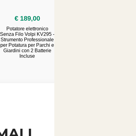
SALDI ESTIVI - TUTTO SCONTATO
€ 189,00
€ 35,90
Potatore elettronico
Flair Pet Tappetini
Senza Filo Volpi KV295 -
Igienici 60x90 Talco
p
Strumento Professionale
120pz
per Potatura per Parchi e
Giardini con 2 Batterie
Incluse
MALI