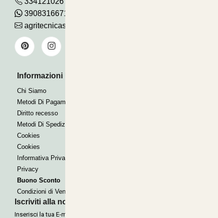
3341210267
390831667115
agritecnicasrl@gmail.com
Informazioni Utili
Pagamenti Accettati
Bonifico
Chi Siamo
Contrassegno
Metodi Di Pagamento
Paypal express
Diritto recesso
Metodi Di Spedizione
Cookies
Cookies
Informativa Privacy
Privacy
Buono Sconto
Condizioni di Vendita
Iscriviti alla nostra Newsletter
Inserisci la tua E-mail per ricevere le nostre offerte tramite