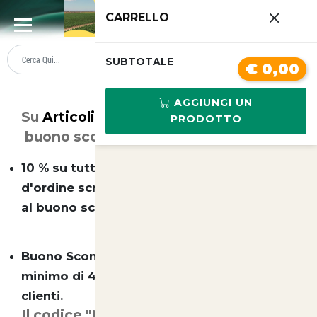
0
CARRELLO
SUMMER SALE
PREZZI BOLLENTI
SUBTOTALE
€ 0,00
Buono Sconto
AGGIUNGI UN
Su
Articoli Animali
esistono due tipi di
PRODOTTO
buono sconto ( non cumulabili):
10 % su tutto il catalogo e senza minimo
d'ordine scrivendo nella casella dedicata
al buono sconto "ebay"
Buono Sconto 10 euro su un acquisto
minimo di 49 euro per tutti i nostri nuovi
clienti.
Il codice "Newclient" o "ebay" deve