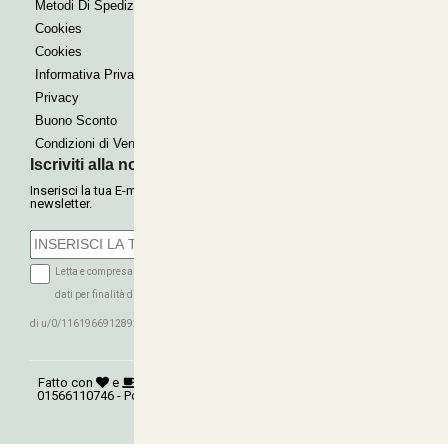
Metodi Di Spedizione
Cookies
Cookies
Informativa Privacy
Privacy
Buono Sconto
Condizioni di Vendita
Iscriviti alla nostra Newsletter
Inserisci la tua E-mail per ricevere le nostre offerte tramite
newsletter.
Letta e compresa l'informativa sulla Privacy autorizzo il trattamento dei miei
dati per finalità di marketing (ricevere newsletter, novità, promozioni) da parte
ISCRIVITI
di u/0/116196691289279339016
Fatto con
e
©
Copyright 2026
AGRITECNICA S.R.L.
- P.Iva:
01566110746 - Powered:
synchrosystem labs
- Design:
adesigner