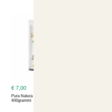
€ 7,00
€ 7
Pura Natura Gioie di Frutta biscotti con mela
Natur
400grammi
e Ta
Ideal