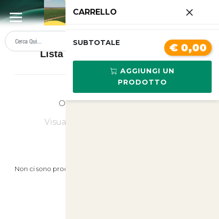
0
CARRELLO
SUMMER SALE
PREZZI BOLLENTI
SUBTOTALE
€ 0,00
Lista prodotti Fieno e Lettiere
AGGIUNGI UN
PRODOTTO
Ordina
Ultimi Arrivi
Visualizzati
0
su
0
(di
0
prodotti)
Non ci sono prodotti in questa categoria.
Prodotti Suggeriti