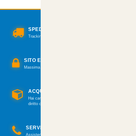
SPEDIZIONI VELOCI
Tracking per il monitoraggio della spedizione.
SITO E PAGAMENTI SICURI
Massima sicurezza per tutte le modalità di pagamento.
ACQUISTO GARANTITO
Hai cambiato idea? Hai 14 giorni per esercitare il
diritto di recesso.
SERVIZIO CLIENTI
Assistenza clienti via mail e telefonica a tua