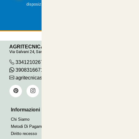
disposizione.
AGRITECNICA S.R.L.
Via Galvani 24, San Pancrazio
3341210267
390831667115
agritecnicasrl@gmail.com
Informazioni Utili
Pagamenti Accettati
Bonifico
Chi Siamo
Contrassegno
Metodi Di Pagamento
Paypal express
Diritto recesso