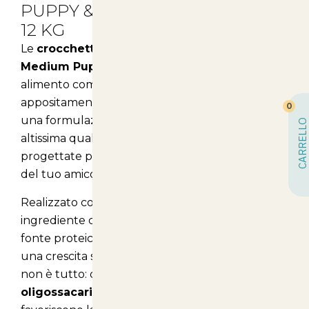
PUPPY & JUNIOR CON POLLO -
12 KG
Le
crocchette Monge Natural Superpremium
Medium Puppy & Junior
rappresentano un
alimento completo e bilanciato, studiato
appositamente per i cuccioli di taglia media. Con
0
una formulazione innovativa e ingredienti di
CARRELLO
altissima qualità, queste crocchette sono
progettate per garantire il benessere e la salute
del tuo amico a quattro zampe.
Realizzato con passione in Italia, il primo
ingrediente di queste crocchette è il
pollo
, una
fonte proteica di alta qualità che contribuisce a
una crescita sana e vigorosa del tuo cucciolo. Ma
non è tutto: ogni crocchetta è arricchita con
xilo
oligossacaridi (X.O.S.)
, prebiotici naturali che