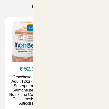
Prodotti Consigliati
SUMMER
SUMMER
€ 52,00
€ 52,00
Crocchette Monge
Crocchette Monge
Adult 12kg - Natural
Adult Light Salmone e
Superpremium al
Riso 12kg - Nutrizione
Salmone per Cani:
Bilanciata per Cani,
Nutrizione Completa e
Ideali per il Controllo
Gusto Irresistibile -
del Peso e la Salute
Articoli per