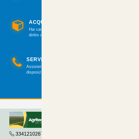
ACQUISTO GARANTITO
Hai cambiato idea? Hai 14 giorni per esercitare il
diritto di recesso.
SERVIZIO CLIENTI
Assistenza clienti via mail e telefonica a tua
disposizione.
3341210267