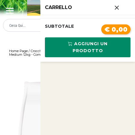
0
CARRELLO
SUMMER SALE
PREZZI BOLLENTI
SUBTOTALE
€ 0,00
AGGIUNGI UN
PRODOTTO
Home Page
/
Crocchette Monge Natural Superpremium per Cuccioli
Medium 12kg - Comfort e Salut
/