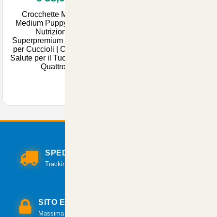
Crocchette Monge
Medium Puppy 12kg -
Nutrizione
Superpremium Naturale
per Cuccioli | Comfort e
Salute per il Tuo Amico a
Quattro
SPEDIZIONI VELOCI
Tracking per il monitoraggio della spedizione.
SITO E PAGAMENTI SICURI
Massima sicurezza per tutte le modalità di pagamento.