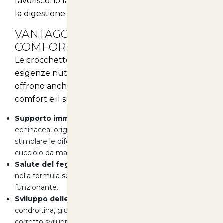
favoriscono la salute dell’intestino, migliorando
la digestione e l’assorbimento dei nutrienti.
VANTAGGI PER LA SALUTE E IL
COMFORT DEL TUO CUCCIOLO
Le crocchette Monge non solo soddisfano le
esigenze nutrizionali del tuo cucciolo, ma
offrono anche numerosi vantaggi per il suo
comfort e il suo benessere generale:
Supporto immunitario:
Grazie all'estratto di carciofo,
echinacea, origano e aglio, queste crocchette aiutano a
stimolare le difese immunitarie, proteggendo il tuo
cucciolo da malattie.
Salute del fegato:
Gli ingredienti naturali presenti
nella formula sono mirati a mantenere il fegato sano e
funzionante.
Sviluppo delle ossa e articolazioni:
L’aggiunta di
condroitina, glucosamina, calcio e fosforo supporta il
corretto sviluppo delle ossa e delle articolazioni,