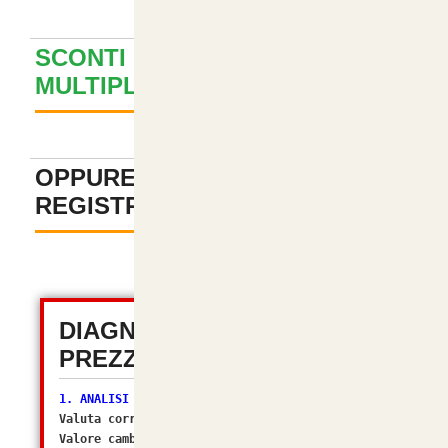
SCONTI PER ACQUISTI
MULTIPLI ? GUARDA QUI
+
OPPURE PAGA SENZA
REGISTRAZIONE
-
DIAGNOSTICA TOTALE
PREZZI (OSC 2.2)
1. ANALISI VALUTA
Valuta corrente:
EUR
Valore cambio (Multiplier):
1.00000000
[OK]