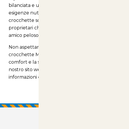
bilanciata e un'attenzione particolare alle
esigenze nutrizionali dei cuccioli, queste
crocchette sono la scelta ideale per tutti i
proprietari che desiderano il meglio per il loro
amico peloso.
Non aspettare oltre! Scopri i benefici delle
crocchette Monge e offri al tuo cucciolo il
comfort e la salute che merita. . Acquistalo sul
nostro sito web
articolianimali.net
per ulteriori
informazioni e per effettuare il tuo acquisto.