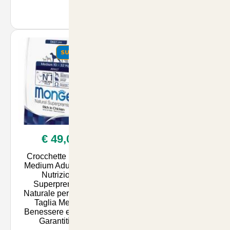
SUMMER
SUMMER
€ 49,00
€ 58,90
Crocchette Monge
Crocchette Monge
Medium Adult 12kg:
Medium Puppy 12kg -
Nutrizione
Nutrizione
Superpremium
Superpremium
Naturale per Cani di
Naturale per Cuccioli |
Taglia Media -
Comfort e Salute per il
Benessere e Salute
Tuo Amico a Quattro
Garantiti | A