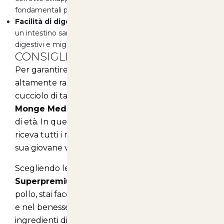
fondamentali per i cuccioli in crescita.
Facilità di digestione:
I prebiotici naturali favoriscono
un intestino sano, riducendo il rischio di problemi
digestivi e migliorando il benessere generale.
CONSIGLI PER L'ALIMENTAZIONE
Per garantire una crescita ottimale e sana, è
altamente raccomandato alimentare il tuo
cucciolo di taglia media con le crocchette
Monge Medium Puppy & Junior
fino ai 12 mesi
di età. In questo modo, potrai assicurarti che
riceva tutti i nutrienti necessari per affrontare la
sua giovane vita con energia e vitalità.
Scegliendo le
crocchette Monge Natural
Superpremium Medium Puppy & Junior
con
pollo, stai facendo un investimento nella salute
e nel benessere del tuo cucciolo. Con
ingredienti di qualità, una formulazione