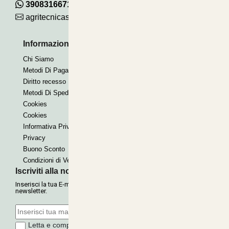
390831667115
agritecnicasrl@gmail.com
Informazioni Utili
Pagamenti Accettati
Chi Siamo
Bonifico
Metodi Di Pagamento
Contrassegno
Diritto recesso
Paypal express
Metodi Di Spedizione
Cookies
Cookies
Informativa Privacy
Privacy
Buono Sconto
Condizioni di Vendita
Iscriviti alla nostra Newsletter
Inserisci la tua E-mail per ricevere le nostre offerte tramite
newsletter.
Letta e compresa l'informativa sulla
Privacy
, autorizzo il