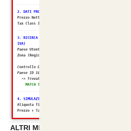
2. DATI PRODOTTO
Prezzo Netto DB: 48.2787
Tax Class ID: 2
3. RICERCA ZONA FISCALE (Il sospettato per NO
IVA)
Paese Utente/Store ID: 105
Zona (Regione) ID: 238
Controllo DB: In quali Zone Fiscali rientra il
Paese ID 105?
-> Trovato in Geo Zone ID:
2 (Italia)
MATCH TROVATO! Tasso configurato: 22.0000%
4. SIMULAZIONE FINALE
Aliquota finale calcolata da osC: 22%
Prezzo + Tasse (Matematico): 58.900014
ALTRI METODI DI PAGAMENTO