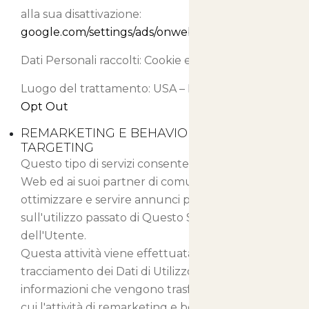
alla sua disattivazione:
google.com/settings/ads/onweb/optout
.
Dati Personali raccolti: Cookie e Dati di Utilizzo.
Luogo del trattamento: USA –
Privacy Policy
–
Opt Out
REMARKETING E BEHAVIORAL
TARGETING
Questo tipo di servizi consente a Questo Sito
Web ed ai suoi partner di comunicare,
ottimizzare e servire annunci pubblicitari basati
sull'utilizzo passato di Questo Sito Web da parte
dell'Utente.
Questa attività viene effettuata tramite il
tracciamento dei Dati di Utilizzo e l'uso di Cookie,
informazioni che vengono trasferite ai partner a
cui l'attività di remarketing e behavioral