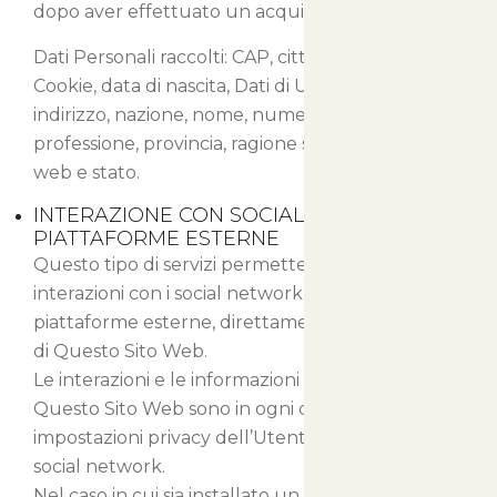
dopo aver effettuato un acquisto.
Dati Personali raccolti: CAP, città, cognome,
Cookie, data di nascita, Dati di Utilizzo, email,
indirizzo, nazione, nome, numero di telefono,
professione, provincia, ragione sociale, sesso, sito
web e stato.
INTERAZIONE CON SOCIAL NETWORK E
PIATTAFORME ESTERNE
Questo tipo di servizi permette di effettuare
interazioni con i social network, o con altre
piattaforme esterne, direttamente dalle pagine
di Questo Sito Web.
Le interazioni e le informazioni acquisite da
Questo Sito Web sono in ogni caso soggette alle
impostazioni privacy dell’Utente relative ad ogni
social network.
Nel caso in cui sia installato un servizio di