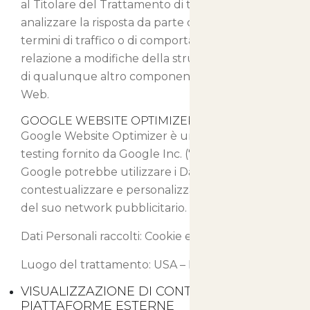
al Titolare del Trattamento di tener traccia ed
analizzare la risposta da parte dell’Utente, in
termini di traffico o di comportamento, in
relazione a modifiche della struttura, del testo o
di qualunque altro componente di Questo Sito
Web.
GOOGLE WEBSITE OPTIMIZER (GOOGLE INC.)
Google Website Optimizer è un servizio di A/B
testing fornito da Google Inc. ("Google").
Google potrebbe utilizzare i Dati Personali per
contestualizzare e personalizzare gli annunci
del suo network pubblicitario.
Dati Personali raccolti: Cookie e Dati di Utilizzo.
Luogo del trattamento: USA –
Privacy Policy
VISUALIZZAZIONE DI CONTENUTI DA
PIATTAFORME ESTERNE