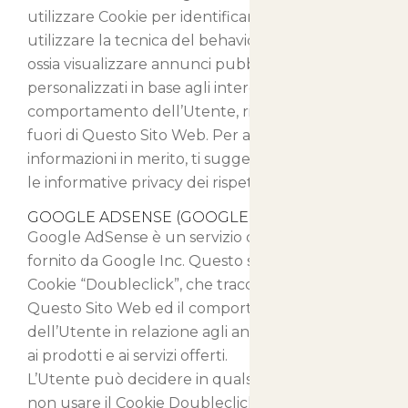
utilizzare Cookie per identificare l’Utente o
utilizzare la tecnica del behavioral retargeting,
ossia visualizzare annunci pubblicitari
personalizzati in base agli interessi e al
comportamento dell’Utente, rilevati anche al di
fuori di Questo Sito Web. Per avere maggiori
informazioni in merito, ti suggeriamo di verificare
le informative privacy dei rispettivi servizi.
GOOGLE ADSENSE (GOOGLE INC.)
Google AdSense è un servizio di advertising
fornito da Google Inc. Questo servizio usa il
Cookie “Doubleclick”, che traccia l’utilizzo di
Questo Sito Web ed il comportamento
dell’Utente in relazione agli annunci pubblicitari,
ai prodotti e ai servizi offerti.
L’Utente può decidere in qualsiasi momento di
non usare il Cookie Doubleclick provvedendo