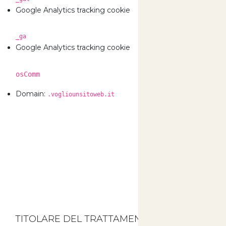
0 Gi
Google Analytics tracking cookie
_ga
730 
Google Analytics tracking cookie
osComm
730 
Domain:
.vogliounsitoweb.it
TITOLARE DEL TRATTAMENTO DEI DATI