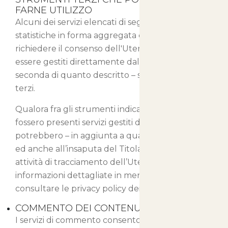
FARNE UTILIZZO
Alcuni dei servizi elencati di seguito raccolgono
statistiche in forma aggregata e potrebbero non
richiedere il consenso dell'Utente o potrebbero
essere gestiti direttamente dal Titolare – a
seconda di quanto descritto – senza l'ausilio di
terzi.
Qualora fra gli strumenti indicati in seguito
fossero presenti servizi gestiti da terzi, questi
potrebbero – in aggiunta a quanto specificato
ed anche all’insaputa del Titolare – compiere
attività di tracciamento dell’Utente. Per
informazioni dettagliate in merito, si consiglia di
consultare le privacy policy dei servizi elencati.
COMMENTO DEI CONTENUTI
I servizi di commento consentono agli Utenti di