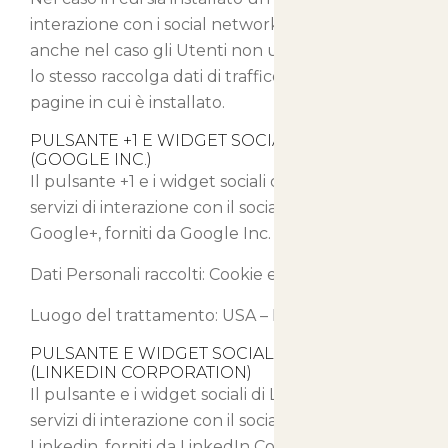
interazione con i social network, è possibile che,
anche nel caso gli Utenti non utilizzino il servizio,
lo stesso raccolga dati di traffico relativi alle
pagine in cui è installato.
PULSANTE +1 E WIDGET SOCIALI DI GOOGLE+
(GOOGLE INC.)
Il pulsante +1 e i widget sociali di Google+ sono
servizi di interazione con il social network
Google+, forniti da Google Inc.
Dati Personali raccolti: Cookie e Dati di Utilizzo.
Luogo del trattamento: USA –
Privacy Policy
PULSANTE E WIDGET SOCIALI DI LINKEDIN
(LINKEDIN CORPORATION)
Il pulsante e i widget sociali di LinkedIn sono
servizi di interazione con il social network
Linkedin, forniti da LinkedIn Corporation.