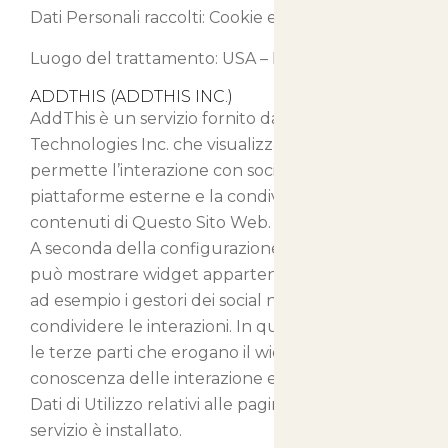
Dati Personali raccolti: Cookie e Dati di Utilizzo.
Luogo del trattamento: USA –
Privacy Policy
ADDTHIS (ADDTHIS INC.)
AddThis è un servizio fornito da Clearspring
Technologies Inc. che visualizza un widget che
permette l’interazione con social network e
piattaforme esterne e la condivisione dei
contenuti di Questo Sito Web.
A seconda della configurazione, questo servizio
può mostrare widget appartenenti a terze parti,
ad esempio i gestori dei social network su cui
condividere le interazioni. In questo caso, anche
le terze parti che erogano il widget verranno a
conoscenza delle interazione effettuata e dei
Dati di Utilizzo relativi alle pagine in cui questo
servizio è installato.