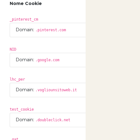
Nome Cookie
Dur
_pinterest_cm
365 
Domain:
.pinterest.com
NID
183 
Domain:
.google.com
lhc_per
186 
Domain:
.vogliounsitoweb.it
test_cookie
0 Gi
Domain:
.doubleclick.net
_gat