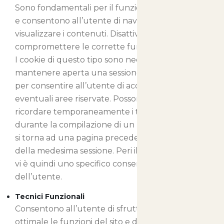
Sono fondamentali per il funzionamento del sito
e consentono all’utente di navigare e di
visualizzare i contenuti. Disattivandoli potreste
compromettere le corrette funzionalità del sito.
I cookie di questo tipo sono necessari per
mantenere aperta una sessione di navigazione o
per consentire all’utente di accedere ad
eventuali aree riservate. Possono inoltre
ricordare temporaneamente i testi inseriti
durante la compilazione di un modulo, quando
si torna ad una pagina precedente nel corso
della medesima sessione. Peri il loro rilascio non
vi è quindi uno specifico consenso da parte
dell’utente.
Tecnici Funzionali
Consentono all’utente di sfruttare in maniera
ottimale le funzioni del sito e di fruire di una