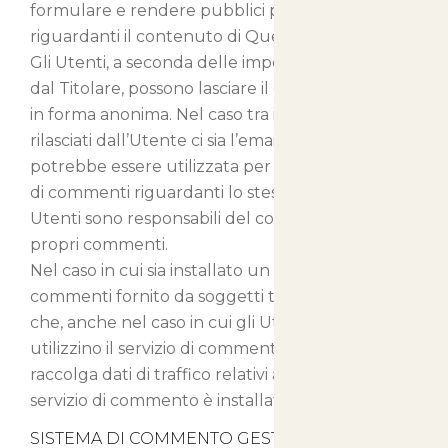
formulare e rendere pubblici propri commenti
riguardanti il contenuto di Questo Sito Web.
Gli Utenti, a seconda delle impostazioni decise
dal Titolare, possono lasciare il commento anche
in forma anonima. Nel caso tra i Dati Personali
rilasciati dall’Utente ci sia l’email, questa
potrebbe essere utilizzata per inviare notifiche
di commenti riguardanti lo stesso contenuto. Gli
Utenti sono responsabili del contenuto dei
propri commenti.
Nel caso in cui sia installato un servizio di
commenti fornito da soggetti terzi, è possibile
che, anche nel caso in cui gli Utenti non
utilizzino il servizio di commento, lo stesso
raccolga dati di traffico relativi alle pagine in cui il
servizio di commento è installato.
SISTEMA DI COMMENTO GESTITO IN MODO