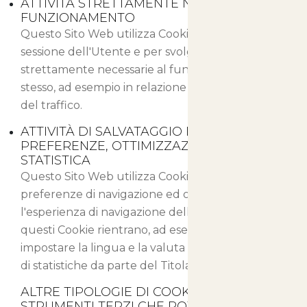
ATTIVITÀ STRETTAMENTE NECESSARIE AL
FUNZIONAMENTO
Questo Sito Web utilizza Cookie per salvare la
sessione dell'Utente e per svolgere altre attività
strettamente necessarie al funzionamento dello
stesso, ad esempio in relazione alla distribuzione
del traffico.
ATTIVITÀ DI SALVATAGGIO DELLE
PREFERENZE, OTTIMIZZAZIONE E
STATISTICA
Questo Sito Web utilizza Cookie per salvare le
preferenze di navigazione ed ottimizzare
l'esperienza di navigazione dell'Utente. Fra
questi Cookie rientrano, ad esempio, quelli per
impostare la lingua e la valuta o per la gestione
di statistiche da parte del Titolare del sito.
ALTRE TIPOLOGIE DI COOKIE O
STRUMENTI TERZI CHE POTREBBERO