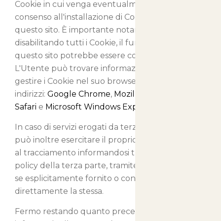
Cookie in cui venga eventualmente salvato il
consenso all'installazione di Cookie da parte di
questo sito. È importante notare che
disabilitando tutti i Cookie, il funzionamento di
questo sito potrebbe essere compromesso.
L'Utente può trovare informazioni su come
gestire i Cookie nel suo browser ai seguenti
indirizzi:
Google Chrome
,
Mozilla Firefox
,
Apple
Safari
e
Microsoft Windows Explorer
.
In caso di servizi erogati da terze parti, l'Utente
può inoltre esercitare il proprio diritto ad opporsi
al tracciamento informandosi tramite la privacy
policy della terza parte, tramite il link di opt out
se esplicitamente fornito o contattando
direttamente la stessa.
Fermo restando quanto precede, il Titolare