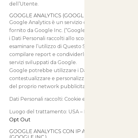
dell’Utente.
GOOGLE ANALYTICS (GOOGLE INC.)
Google Analytics è un servizio di analisi web
fornito da Google Inc. (“Google”). Google utilizza
i Dati Personali raccolti allo scopo di tracciare ed
esaminare l’utilizzo di Questo Sito Web,
compilare report e condividerli con gli altri
servizi sviluppati da Google.
Google potrebbe utilizzare i Dati Personali per
contestualizzare e personalizzare gli annunci
del proprio network pubblicitario.
Dati Personali raccolti: Cookie e Dati di Utilizzo.
Luogo del trattamento: USA –
Privacy Policy
–
Opt Out
GOOGLE ANALYTICS CON IP ANONIMIZZATO
(GOOGLE INC.)