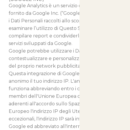
Google Analytics è un servizio di analisi web
fornito da Google Inc. (“Google”). Google utilizza
i Dati Personali raccolti allo scopo di tracciare ed
esaminare l’utilizzo di Questo Sito Web,
compilare report e condividerli con gli altri
servizi sviluppati da Google.
Google potrebbe utilizzare i Dati Personali per
contestualizzare e personalizzare gli annunci
del proprio network pubblicitario.
Questa integrazione di Google Analytics rende
anonimo il tuo indirizzo IP. L'anonimizzazione
funziona abbreviando entro i confini degli stati
membri dell'Unione Europea o in altri Paesi
aderenti all'accordo sullo Spazio Economico
Europeo l'indirizzo IP degli Utenti. Solo in casi
eccezionali, l'indirizzo IP sarà inviato ai server di
Google ed abbreviato all'interno degli Stati Uniti.