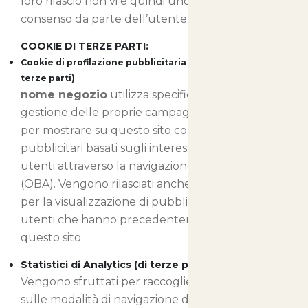
loro rilascio non vi è quindi uno specifico
consenso da parte dell’utente.
COOKIE DI TERZE PARTI:
Cookie di profilazione pubblicitaria e di retargeting (di
terze parti)
nome negozio
utilizza specifici cookie per la
gestione delle proprie campagne pubblicitarie e
per mostrare su questo sito contenuti
pubblicitari basati sugli interessi manifestati dagli
utenti attraverso la navigazione in internet
(OBA). Vengono rilasciati anche cookie utilizzati
per la visualizzazione di pubblicità mirate a
utenti che hanno precedentemente visitato
questo sito.
Statistici di Analytics (di terze parti)
Vengono sfruttati per raccogliere informazioni
sulle modalità di navigazione degli utenti sul