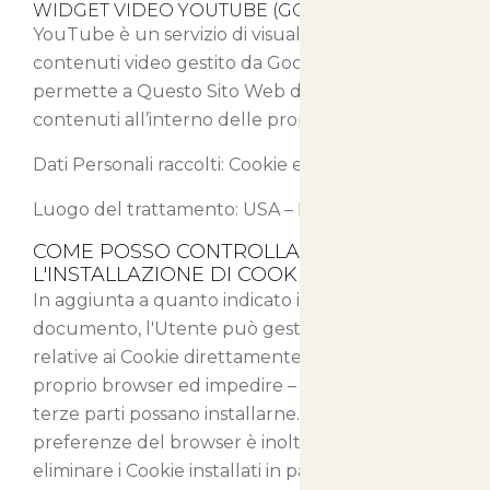
WIDGET VIDEO YOUTUBE (GOOGLE INC.)
YouTube è un servizio di visualizzazione di
contenuti video gestito da Google Inc. che
permette a Questo Sito Web di integrare tali
contenuti all’interno delle proprie pagine.
Dati Personali raccolti: Cookie e Dati di Utilizzo.
Luogo del trattamento: USA –
Privacy Policy
COME POSSO CONTROLLARE
L'INSTALLAZIONE DI COOKIE?
In aggiunta a quanto indicato in questo
documento, l'Utente può gestire le preferenze
relative ai Cookie direttamente all'interno del
proprio browser ed impedire – ad esempio – che
terze parti possano installarne. Tramite le
preferenze del browser è inoltre possibile
eliminare i Cookie installati in passato, incluso il