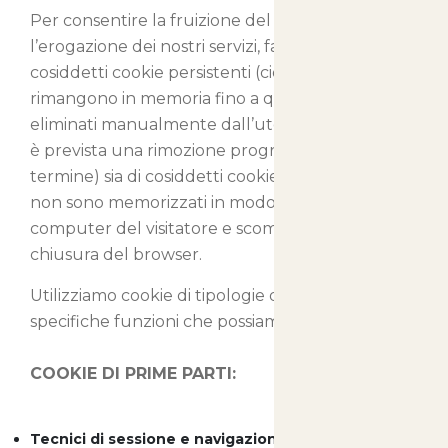
Per consentire la fruizione del nostro sito e
l’erogazione dei nostri servizi, facciamo uso sia di
cosiddetti cookie persistenti (cioè cookie che
rimangono in memoria fino a quando non sono
eliminati manualmente dall’utente o per i quali
è prevista una rimozione programmata a lungo
termine) sia di cosiddetti cookie di sessione, che
non sono memorizzati in modo persistente sul
computer del visitatore e scompaiono con la
chiusura del browser.
Utilizziamo cookie di tipologie differenti con
specifiche funzioni che possiamo così classificare:
COOKIE DI PRIME PARTI:
Tecnici di sessione e navigazione