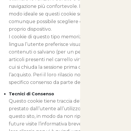
navigazione più confortevole. Il sito funziona in
modo ideale se questi cookie sono abilitati, ma è
comunque possibile scegliere di non attivarli sul
proprio dispositivo.
I cookie di questo tipo memorizzano in quale
lingua l’utente preferisce visualizzare i nostri
contenuti o salvano (per un periodo limitato) gli
articoli presenti nel carrello virtuale nel caso in
cui si chiuda la sessione prima di aver ultimato
l’acquisto. Peri il loro rilascio non vi è quindi uno
specifico consenso da parte dell’utente.
Tecnici di Consenso
Questo cookie tiene traccia del consenso
prestato dall’utente all’utilizzo dei cookie su
questo sito, in modo da non riproporre nelle
future visite l’informativa breve sui cookie. Peri il