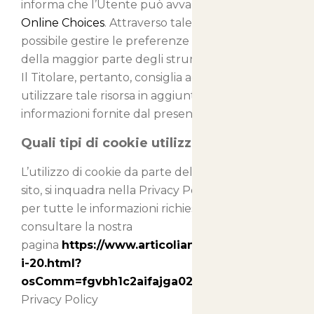
informa che l’Utente può avvalersi di
Your
Online Choices
. Attraverso tale servizio è
possibile gestire le preferenze di tracciamento
della maggior parte degli strumenti pubblicitari.
Il Titolare, pertanto, consiglia agli Utenti di
utilizzare tale risorsa in aggiunta alle
informazioni fornite dal presente documento.
Quali tipi di cookie utilizziamo
L’utilizzo di cookie da parte del titolare di questo
sito, si inquadra nella Privacy Policy dello stesso;
per tutte le informazioni richieste potete
consultare la nostra
pagina
https://www.articolianimali.net/cookies-
i-20.html?
osComm=fgvbh1c2aifajga02n9uhs5om2
Privacy Policy