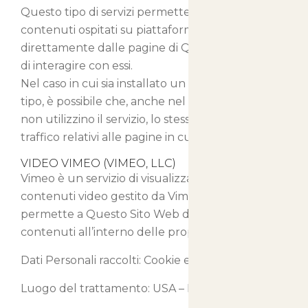
Questo tipo di servizi permette di visualizzare
contenuti ospitati su piattaforme esterne
direttamente dalle pagine di Questo Sito Web e
di interagire con essi.
Nel caso in cui sia installato un servizio di questo
tipo, è possibile che, anche nel caso gli Utenti
non utilizzino il servizio, lo stesso raccolga dati di
traffico relativi alle pagine in cui è installato.
VIDEO VIMEO (VIMEO, LLC)
Vimeo è un servizio di visualizzazione di
contenuti video gestito da Vimeo, LLC che
permette a Questo Sito Web di integrare tali
contenuti all’interno delle proprie pagine.
Dati Personali raccolti: Cookie e Dati di Utilizzo.
Luogo del trattamento: USA –
Privacy Policy