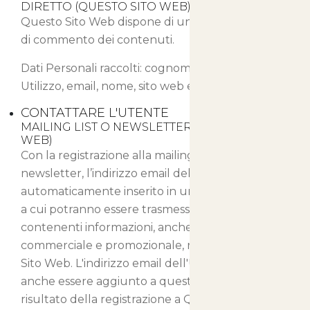
DIRETTO (QUESTO SITO WEB)
Questo Sito Web dispone di un proprio sistema
di commento dei contenuti.
Dati Personali raccolti: cognome, Cookie, Dati di
Utilizzo, email, nome, sito web e username.
CONTATTARE L'UTENTE
MAILING LIST O NEWSLETTER (QUESTO SITO
WEB)
Con la registrazione alla mailing list o alla
newsletter, l’indirizzo email dell’Utente viene
automaticamente inserito in una lista di contatti
a cui potranno essere trasmessi messaggi email
contenenti informazioni, anche di natura
commerciale e promozionale, relative a Questo
Sito Web. L'indirizzo email dell'Utente potrebbe
anche essere aggiunto a questa lista come
risultato della registrazione a Questo Sito Web o