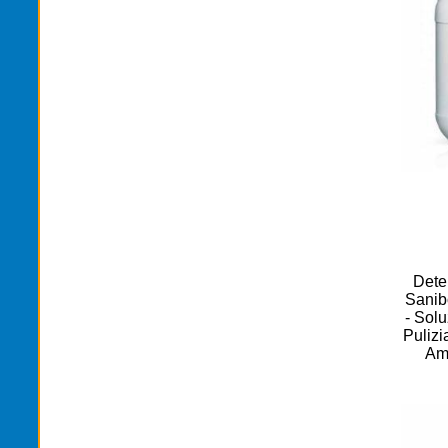
Dete
Sanibo
- Solu
Pulizi
Am