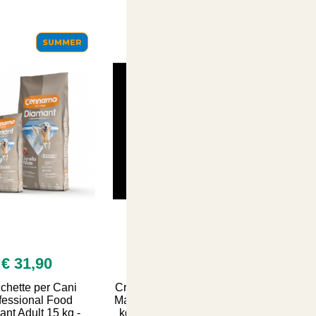
SUMMER
SUMMER
€ 31,90
€ 39,99
chette per Cani
Crocchette Natural Trainer
fessional Food
Maxi Adult per Cane - 12.5
nt Adult 15 kg -
kg con Prosciutto Crudo,