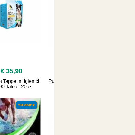
€ 35,90
€ 7,00
t Tappetini Igienici
Pura Natura Gioie di Frutta
90 Talco 120pz
biscotti con mela
400grammi
SUMMER
SUMMER