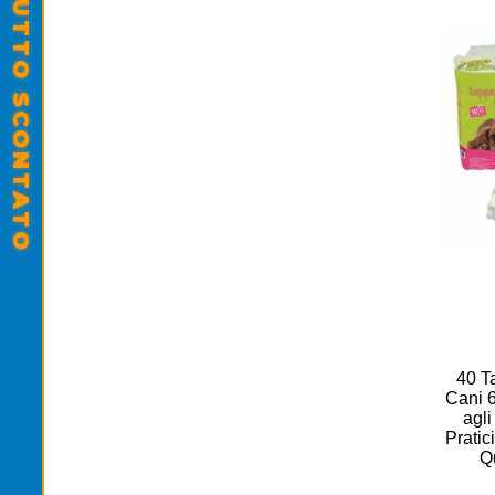
SALDI ESTIVI - TUTTO SCONTATO
40 Ta
Cani 
agli
Pratic
Q