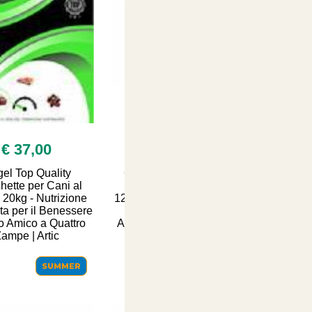
€ 37,00
€ 12,00
el Top Quality
Corna di Cervo Snack
hette per Cani al
Naturale per Cani 80-
20kg - Nutrizione
120grammi - Delizia Sana
a per il Benessere
e Nutriente per il Tuo
o Amico a Quattro
Amico a Quattro Zampe |
ampe | Artic
Articoli per A
SUMMER
SUMMER