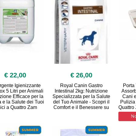
€ 22,00
€ 26,00
rgente Igienizzante
Royal Canin Gastro
Porta 
x 5 Litri per Animali
Intestinal 2kg: Nutrizione
Assorb
zione Efficace per la
Specializzata per la Salute
Cani e
a e la Salute dei Tuoi
del Tuo Animale - Scopri il
Pulizia
ici a Quattro Zam
Comfort e il Benessere su
Quattro 
No
SUMMER
SUMMER