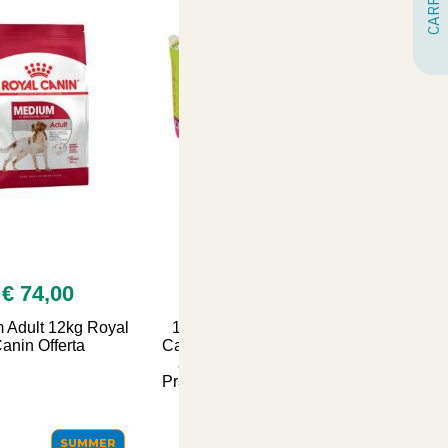
€ 74,00
€ 3,20
 Adult 12kg Royal
10 Tappetini Igienici per
anin Offerta
Cani 60x60cm con Adesivi
agli Angoli - Comfort e
Praticità per il Tuo Amico a
Quattro Zampe - A
SUMMER
SUMMER