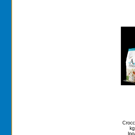
Crocc
kg
Ipo