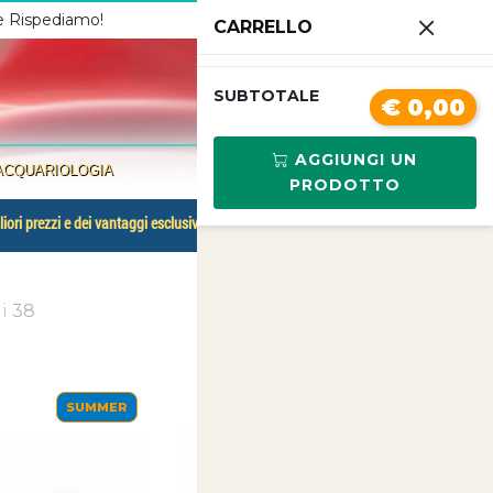
 e Rispediamo!
Chiamaci
3341210267
CARRELLO
0
SUBTOTALE
€ 0,00
AGGIUNGI UN
ACQUARIOLOGIA
PRODOTTO
ane
liori prezzi e dei vantaggi esclusivi.
di
38
SUMMER
SUMMER