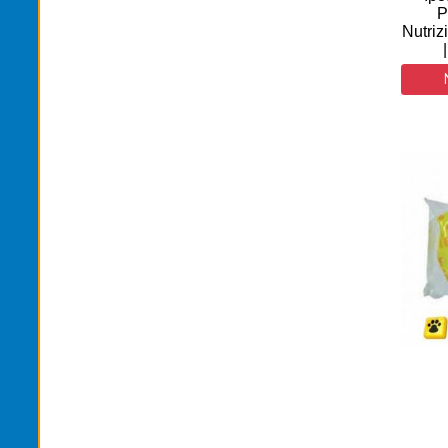
P
Nutriz