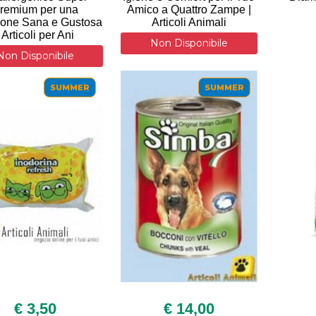
remium per una
Amico a Quattro Zampe |
ione Sana e Gustosa
Articoli Animali
| Articoli per Ani
Non Disponibile
Non Disponibile
SUMMER
SUMMER
€ 3,50
€ 14,00