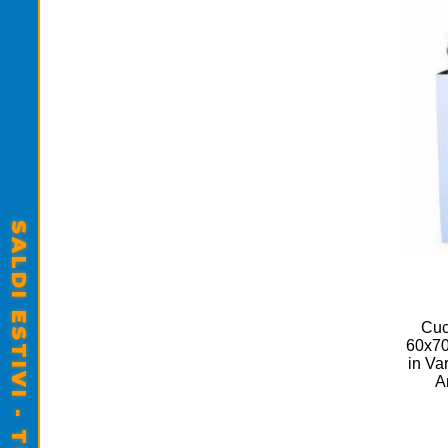
Cuc
60x70
in Var
A