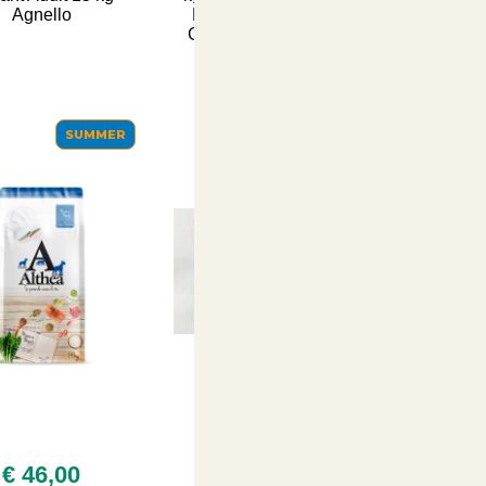
Agnello
Nutrizione Completa e
Gusto Irresistibile per la
SUMMER
SUMMER
€ 46,00
€ 3,50