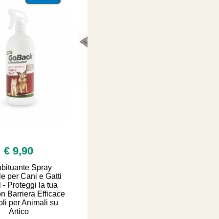
SALDI ESTIVI - TUTTO SCONTATO
€ 9,90
€ 26,90
abituante Spray
Cuccia per cane Villa
e per Cani e Gatti
60x50x41h con tetto
- Proteggi la tua
rimovibile
n Barriera Efficace
coli per Animali su
Artico