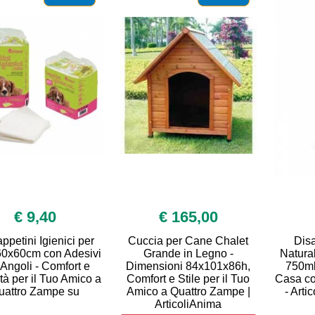
€ 9,40
€ 165,00
ppetini Igienici per
Cuccia per Cane Chalet
Dis
60x60cm con Adesivi
Grande in Legno -
Natural
 Angoli - Comfort e
Dimensioni 84x101x86h,
750ml 
ità per il Tuo Amico a
Comfort e Stile per il Tuo
Casa co
uattro Zampe su
Amico a Quattro Zampe |
- Arti
ArticoliAnima