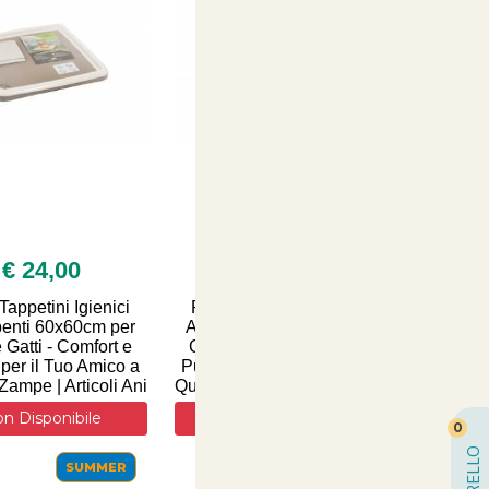
€ 24,00
€ 27,90
Tappetini Igienici
Porta Tappetini Igienici
enti 60x60cm per
Assorbenti 60x90cm per
 Gatti - Comfort e
Cani e Gatti - Comfort e
 per il Tuo Amico a
Pulizia per il Tuo Amico a
Zampe | Articoli Ani
Quattro Zampe | Articoli Ani
n Disponibile
Non Disponibile
0
CARRELLO
SUMMER
SUMMER