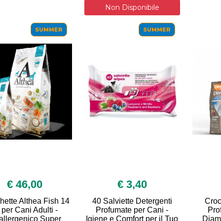
Non Disponibile
SUMMER
SUMMER
€ 46,00
€ 3,40
hette Althea Fish 14
40 Salviette Detergenti
Croc
 per Cani Adulti -
Profumate per Cani -
Pro
allergenico Super
Igiene e Comfort per il Tuo
Diama