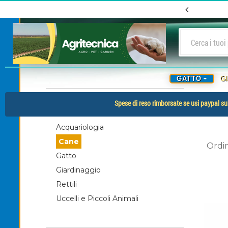
GATTO
G
-
CATEGORIE
Spese di reso rimborsate se usi paypal sul
Acquariologia
Cane
Ordi
Gatto
Giardinaggio
Rettili
Uccelli e Piccoli Animali