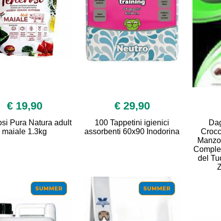
€ 19,90
€ 29,90
si Pura Natura adult
100 Tappetini igienici
Dag
maiale 1.3kg
assorbenti 60x90 Inodorina
Crocc
Manzo 
Complet
del Tu
Z
SUMMER
SUMMER