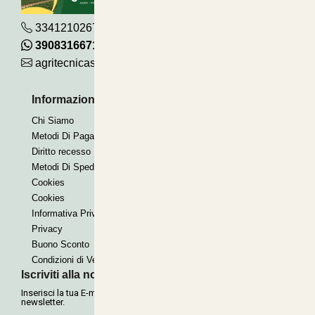
3341210267
390831667115
agritecnicasrl@gmail.com
Informazioni Utili
Pagamenti Accettati
Chi Siamo
Bonifico
Metodi Di Pagamento
Contrassegno
Diritto recesso
Paypal express
Metodi Di Spedizione
Cookies
Cookies
Informativa Privacy
Privacy
Buono Sconto
Condizioni di Vendita
Iscriviti alla nostra Newsletter
Inserisci la tua E-mail per ricevere le nostre offerte tramite
newsletter.