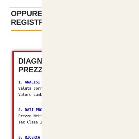
OPPURE PAGA SENZA
REGISTRAZIONE
-
DIAGNOSTICA TOTALE
PREZZI (OSC 2.2)
1. ANALISI VALUTA
Valuta corrente:
EUR
Valore cambio (Multiplier):
1.00000000
[OK]
2. DATI PRODOTTO
Prezzo Netto DB: 86.3636
Tax Class ID: 1
3. RICERCA ZONA FISCALE (Il sospettato per NO