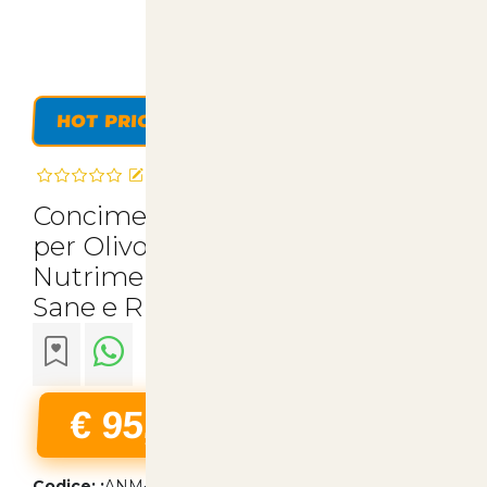
HOT PRICE
Recensisci questo articolo
Concime Fogliare Vitanica Mc
per Olivo e Vigneto - 10 Litri di
Nutrimento Naturale per Piante
Sane e Rigogliose | Articoli per A
€ 95,00
22% Iva Inclusa
Codice: :
ANM-00622