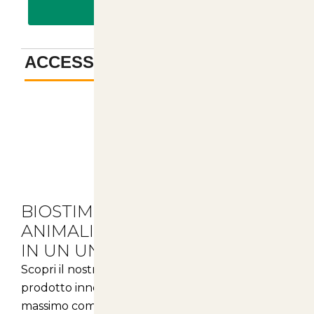
PAGA CON BONIFICO
ACCESSORI
-
Descrizione
BIOSTIMOLANTE ALGALE PER
ANIMALI: COMFORT E SALUTE
IN UN UNICO PRODOTTO
Scopri il nostro
biostimolante algale
, un
prodotto innovativo pensato per garantire il
massimo comfort e la salute dei tuoi amici a