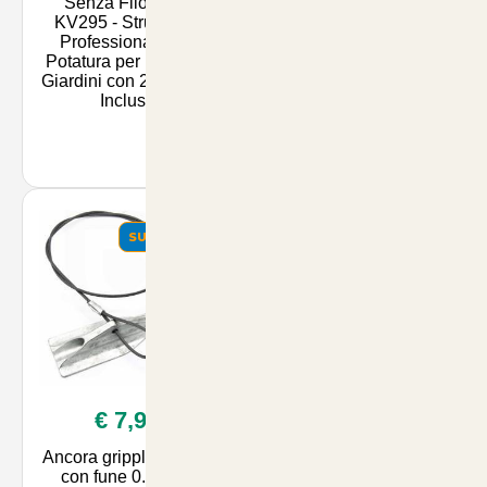
Senza Filo Volpi
Biodegradabile per
KV295 - Strumento
Pacciamatura 1mt x
Professionale per
100mt - Proteggi le
Potatura per Parchi e
Tue Piante con un
Giardini con 2 Batterie
Prodotto Eco-Friendly
Incluse
- Disponibile su Artic
SUMMER
SUMMER
€ 7,90
€ 60,00
Ancora gripple 4 Apex
Rasen Floranid Starter
con fune 0.9metri
KG.25 - Fertilizzante