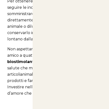
Per ottenere i migliori risultati, si consiglia di
seguire le indicazioni di utilizzo. Puoi
somministrare il biostimolante algale
direttamente nell'alimentazione del tuo
animale o diluirlo in acqua. Assicurati di
conservarlo in un luogo fresco e asciutto,
lontano dalla luce diretta del sole.
Non aspettare oltre per migliorare la vita del tuo
amico a quattro zampe. Scegli il nostro
biostimolante algale
e regalagli il comfort e la
salute che merita. . Acquistalo sul nostro sito
articolianimali.net
per scoprire di più sui nostri
prodotti e fare un acquisto consapevole.
Investire nella salute del tuo animale è un gesto
d’amore che ripagherà in gioia e compagnia!