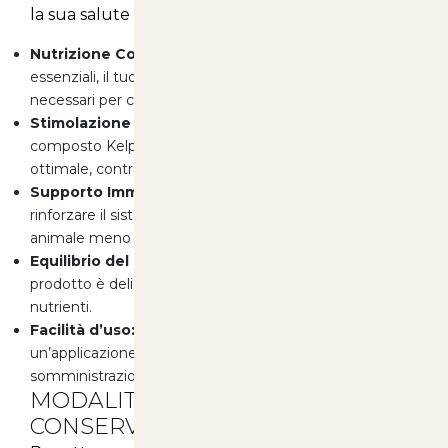
la sua salute e il suo benessere:
Nutrizione Completa:
Grazie alla presenza di elementi
essenziali, il tuo animale riceverà tutti i nutrienti
necessari per crescere sano e forte.
Stimolazione della Crescita:
Gli aminoacidi e il
composto Kelp favoriscono la crescita e lo sviluppo
ottimale, contribuendo a un pelo lucido e sano.
Supporto Immunitario:
La formulazione aiuta a
rinforzare il sistema immunitario, rendendo il tuo
animale meno suscettibile a malattie.
Equilibrio del pH:
Con un pH formulato a 6, il nostro
prodotto è delicato e ottimale per l’assorbimento dei
nutrienti.
Facilità d’uso:
La formulazione liquida consente
un’applicazione semplice e diretta, rendendo la
somministrazione un gioco da ragazzi.
MODALITÀ D’USO E
CONSERVAZIONE