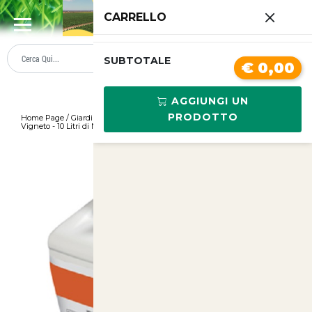
0
CARRELLO
SUMMER SALE
PREZZI BOLLENTI
SUBTOTALE
€ 0,00
AGGIUNGI UN
PRODOTTO
Home Page
/
Giardinaggio
/
Concime Fogliare Vitanica Mc per Olivo e
Vigneto - 10 Litri di Nutrimento Natura
/