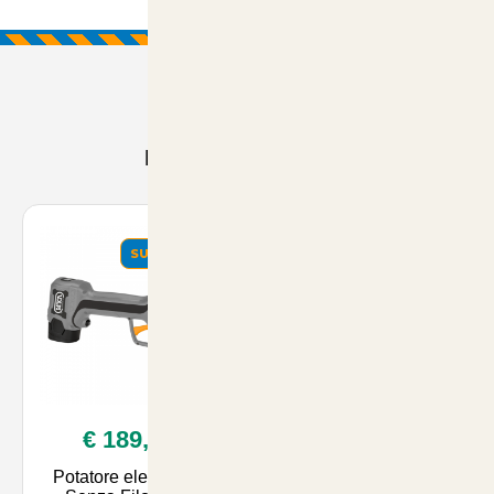
Prodotti Consigliati
SUMMER
SUMMER
€ 189,00
€ 27,90
Potatore elettronico
Biotelo