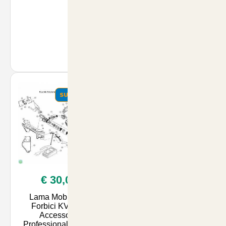
Naturale per Prati Sani
e Rigogliosi | Articoli
per Animali e
Giardinaggio su Artic
SUMMER
€ 30,00
Lama Mobile per
Forbici KV360 -
Accessorio
Professionale per la