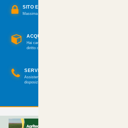
SITO E PAGAMENTI SICURI
Massima sicurezza per tutte le modalità di pagamento.
ACQUISTO GARANTITO
Hai cambiato idea? Hai 14 giorni per esercitare il
diritto di recesso.
SERVIZIO CLIENTI
Assistenza clienti via mail e telefonica a tua
disposizione.