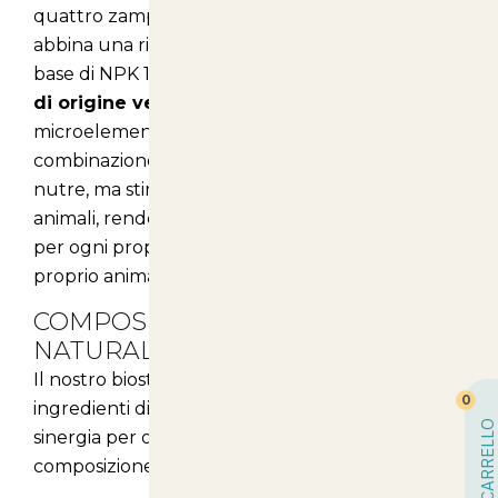
quattro zampe. La nostra formulazione unica
abbina una ricca componente nutrizionale a
base di NPK 11-3-7 con l’aggiunta di
aminoacidi
di origine vegetale
, composto Kelp e
microelementi chelati. Grazie a questa
combinazione, il nostro biostimolante non solo
nutre, ma stimola anche il benessere degli
animali, rendendolo un alleato indispensabile
per ogni proprietario attento alla salute del
proprio animale.
COMPOSIZIONE NUTRIENTE E
NATURALE
Il nostro biostimolante è formulato con
0
ingredienti di alta qualità che lavorano in
CARRELLO
sinergia per offrire un supporto completo. La
composizione è la seguente: