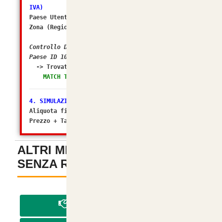
IVA)
Paese Utente/Store ID: 105
Zona (Regione) ID: 238
Controllo DB: In quali Zone Fiscali rientra il
Paese ID 105?
-> Trovato in Geo Zone ID:
2 (Italia)
MATCH TROVATO! Tasso configurato: 10.0000%
4. SIMULAZIONE FINALE
Aliquota finale calcolata da osC: 10%
Prezzo + Tasse (Matematico): 94.99996
ALTRI METODI DI PAGAMENTO
SENZA REGISTRAZIONE
-
PAGA IN CONTRASSEGNO