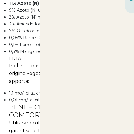
11% Azoto (N) totale
9% Azoto (N) ureico
2% Azoto (N) nitrico
3% Anidride fosforica (P2O5) solubile in acqua
7% Ossido di potassio (K2O) solubile in acqua
0,05% Rame (Cu) solubile in acqua chelato con EDTA
0,1% Ferro (Fe) solubile in acqua chelato con EDTA
0,5% Manganese (Mn) solubile in acqua chelato con
EDTA
Inoltre, il nostro prodotto contiene aminoacidi di
origine vegetale e il composto Kelp, che
apporta:
1,1 mg/l di auxine di origine vegetale
0,01 mg/l di citochinine di origine vegetale
BENEFICI PER LA SALUTE E IL
COMFORT
Utilizzando il nostro biostimolante algale,
garantisci al tuo animale numerosi vantaggi per