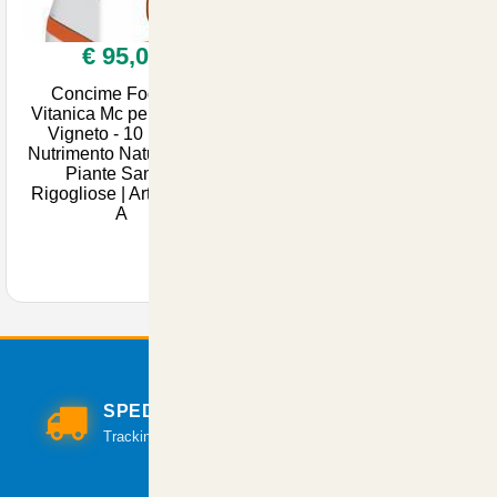
€ 95,00
Concime Fogliare
Vitanica Mc per Olivo e
Vigneto - 10 Litri di
Nutrimento Naturale per
Piante Sane e
Rigogliose | Articoli per
A
SPEDIZIONI VELOCI
Tracking per il monitoraggio della spedizione.