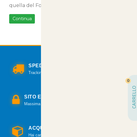
quella del Foro di Brindisi.
Continua
SPEDIZIONI VELOCI
Tracking per il monitoraggio della spedizione.
0
CARRELLO
SITO E PAGAMENTI SICURI
Massima sicurezza per tutte le modalità di pagamento.
ACQUISTO GARANTITO
Hai cambiato idea? Hai 14 giorni per esercitare il