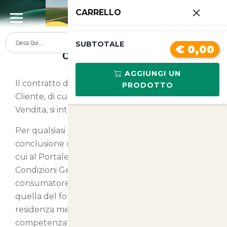
0
CARRELLO
SUMMER SALE
PREZZI BOLLENTI
SUBTOTALE
€ 0,00
Condizioni di Vendita
AGGIUNGI UN
Il contratto di vendita tra Agritecnica s.r.l. ed il
PRODOTTO
Cliente, di cui alle presenti Condizioni Generali di
Vendita, si intende regolato dalla Legge Italiana.
Per qualsiasi controversia derivante dalla
conclusione dei contratti di vendita a distanza di
cui al Portale e quindi riferibili alle presenti
Condizioni Generali di Vendita, se il Cliente è un
consumatore, la competenza territoriale è
quella del foro di riferimento del suo Comune di
residenza mentre in tutti gli altri casi, la
competenza territoriale è esclusivamente