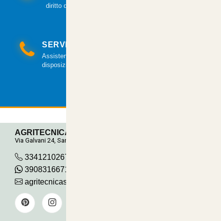
diritto di recesso.
SERVIZIO CLIENTI
Assistenza clienti via mail e telefonica a tua
disposizione.
AGRITECNICA S.R.L.
Via Galvani 24, San Pancrazio
3341210267
390831667115
agritecnicasrl@gmail.com