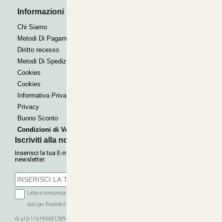
Informazioni Utili
Pagamenti Accettati
Bonifico
Chi Siamo
Contrassegno
Metodi Di Pagamento
Paypal express
Diritto recesso
Metodi Di Spedizione
Cookies
Cookies
Informativa Privacy
Privacy
Buono Sconto
Condizioni di Vendita
Iscriviti alla nostra Newsletter
Inserisci la tua E-mail per ricevere le nostre offerte tramite
newsletter.
Letta e compresa l'informativa sulla Privacy autorizzo il trattamento dei miei
dati per finalità di marketing (ricevere newsletter, novità, promozioni) da parte
ISCRIVITI
di u/0/116196691289279339016