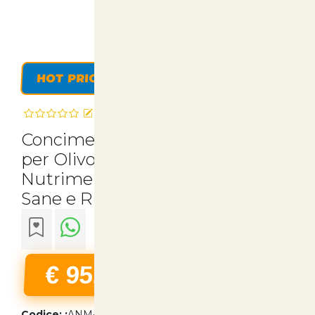
HOT PRICE
Recensisci questo articolo
Concime Fogliare Vitanica Mc
per Olivo e Vigneto - 10 Litri di
Nutrimento Naturale per Piante
Sane e Rigogliose | Articoli per A
€ 95,00
22% Iva Inclusa
Codice: :
ANM-00622