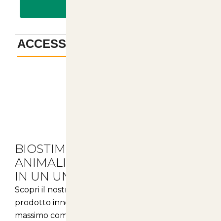
PAGA CON BONIFICO
ACCESSORI
-
Descrizione
BIOSTIMOLANTE ALGALE PER
ANIMALI: COMFORT E SALUTE
IN UN UNICO PRODOTTO
Scopri il nostro
biostimolante algale
, un
prodotto innovativo pensato per garantire il
massimo comfort e la salute dei tuoi amici a