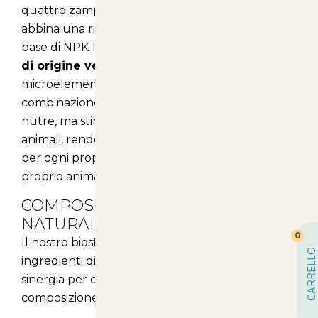
quattro zampe. La nostra formulazione unica
abbina una ricca componente nutrizionale a
base di NPK 11-3-7 con l’aggiunta di
aminoacidi
di origine vegetale
, composto Kelp e
microelementi chelati. Grazie a questa
combinazione, il nostro biostimolante non solo
nutre, ma stimola anche il benessere degli
animali, rendendolo un alleato indispensabile
per ogni proprietario attento alla salute del
proprio animale.
COMPOSIZIONE NUTRIENTE E
NATURALE
0
Il nostro biostimolante è formulato con
CARRELLO
ingredienti di alta qualità che lavorano in
sinergia per offrire un supporto completo. La
composizione è la seguente: