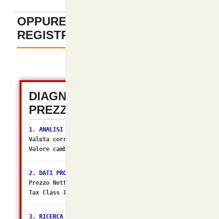
OPPURE PAGA SENZA
REGISTRAZIONE
-
DIAGNOSTICA TOTALE
PREZZI (OSC 2.2)
1. ANALISI VALUTA
Valuta corrente:
EUR
Valore cambio (Multiplier):
1.00000000
[OK]
2. DATI PRODOTTO
Prezzo Netto DB: 86.3636
Tax Class ID: 1
3. RICERCA ZONA FISCALE (Il sospettato per NO