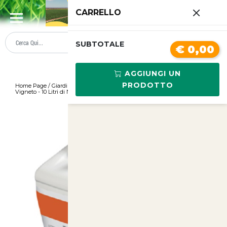
0
CARRELLO
SUMMER SALE
PREZZI BOLLENTI
SUBTOTALE
€ 0,00
AGGIUNGI UN
PRODOTTO
Home Page
/
Giardinaggio
/
Concime Fogliare Vitanica Mc per Olivo e
Vigneto - 10 Litri di Nutrimento Natura
/