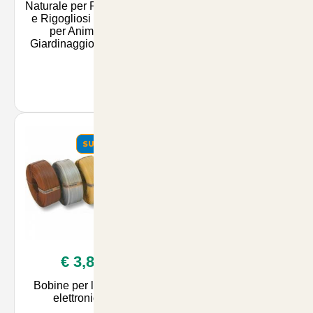
Naturale per Prati Sani
Pellenc AP25 - 200
e Rigogliosi | Articoli
Metri di Alta Qualità
per Animali e
per Accessori per
Giardinaggio su Artic
Animali su
ArticoliAnimal
SUMMER
€ 3,80
Bobine per legatrici
elettroniche