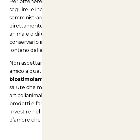
Per ottenere i migliori risultati, si consiglia di
seguire le indicazioni di utilizzo. Puoi
somministrare il biostimolante algale
direttamente nell'alimentazione del tuo
animale o diluirlo in acqua. Assicurati di
conservarlo in un luogo fresco e asciutto,
lontano dalla luce diretta del sole.
Non aspettare oltre per migliorare la vita del tuo
amico a quattro zampe. Scegli il nostro
biostimolante algale
e regalagli il comfort e la
salute che merita. . Acquistalo sul nostro sito
articolianimali.net
per scoprire di più sui nostri
prodotti e fare un acquisto consapevole.
Investire nella salute del tuo animale è un gesto
d’amore che ripagherà in gioia e compagnia!