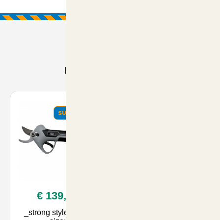
Prodotti Consigliati
SUMMER
SUMMER
€ 139,00
€ 55,00
_strong style="font-
Insetticida