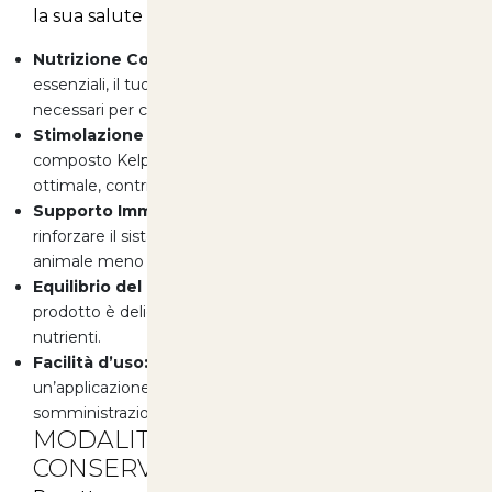
la sua salute e il suo benessere:
Nutrizione Completa:
Grazie alla presenza di elementi
essenziali, il tuo animale riceverà tutti i nutrienti
necessari per crescere sano e forte.
Stimolazione della Crescita:
Gli aminoacidi e il
composto Kelp favoriscono la crescita e lo sviluppo
ottimale, contribuendo a un pelo lucido e sano.
Supporto Immunitario:
La formulazione aiuta a
rinforzare il sistema immunitario, rendendo il tuo
animale meno suscettibile a malattie.
Equilibrio del pH:
Con un pH formulato a 6, il nostro
prodotto è delicato e ottimale per l’assorbimento dei
nutrienti.
Facilità d’uso:
La formulazione liquida consente
un’applicazione semplice e diretta, rendendo la
somministrazione un gioco da ragazzi.
MODALITÀ D’USO E
CONSERVAZIONE