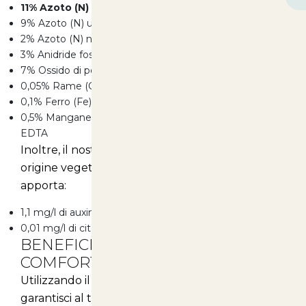
11% Azoto (N) totale
9% Azoto (N) ureico
2% Azoto (N) nitrico
3% Anidride fosforica (P2O5) solubile in acqua
7% Ossido di potassio (K2O) solubile in acqua
0,05% Rame (Cu) solubile in acqua chelato con EDTA
0,1% Ferro (Fe) solubile in acqua chelato con EDTA
0,5% Manganese (Mn) solubile in acqua chelato con
EDTA
Inoltre, il nostro prodotto contiene aminoacidi di
origine vegetale e il composto Kelp, che
apporta:
1,1 mg/l di auxine di origine vegetale
0,01 mg/l di citochinine di origine vegetale
BENEFICI PER LA SALUTE E IL
COMFORT
Utilizzando il nostro biostimolante algale,
garantisci al tuo animale numerosi vantaggi per