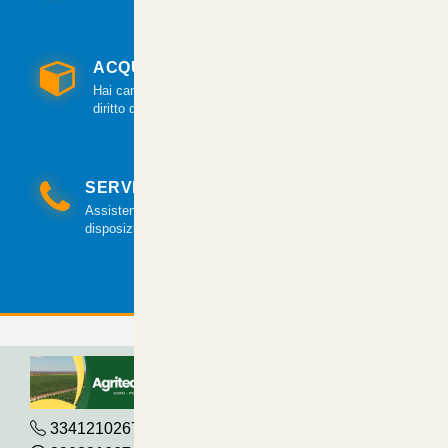
ACQUISTO GARANTITO
Hai cambiato idea? Hai 14 giorni per esercitare il
diritto di recesso.
SERVIZIO CLIENTI
Assistenza clienti via mail e telefonica a tua
disposizione.
3341210267