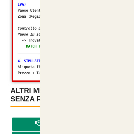
IVA)
Paese Utente/Store ID: 105
Zona (Regione) ID: 238
Controllo DB: In quali Zone Fiscali rientra il
Paese ID 105?
-> Trovato in Geo Zone ID:
2 (Italia)
MATCH TROVATO! Tasso configurato: 10.0000%
4. SIMULAZIONE FINALE
Aliquota finale calcolata da osC: 10%
Prezzo + Tasse (Matematico): 94.99996
ALTRI METODI DI PAGAMENTO
SENZA REGISTRAZIONE
-
PAGA IN CONTRASSEGNO