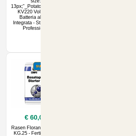
size:
Concentrato Zapi
13px;"_Potatore_/strong_
Zanzare Tigre B.I.A. 1
KV220 Volpi con
Litro - Protezione
Batteria al Litio
Efficace per Gli
Integrata - Strumento
Animali e il Comfort
Professiona
della Tua Casa | Ar
SUMMER
SUMMER
€ 60,00
€ 119,90
Rasen Floranid Starter
30 Bobine per
KG.25 - Fertilizzante
Legatrici Elettroniche