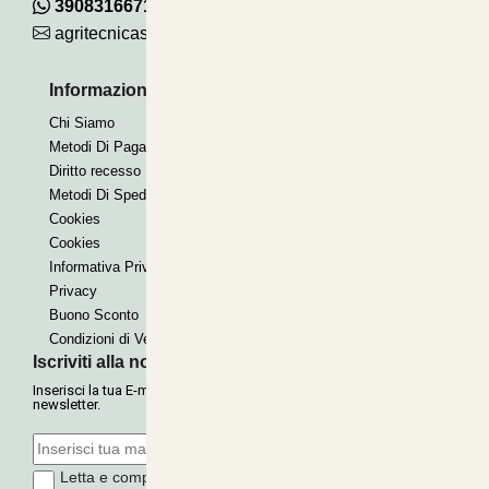
390831667115
agritecnicasrl@gmail.com
Informazioni Utili
Pagamenti Accettati
Chi Siamo
Bonifico
Metodi Di Pagamento
Contrassegno
Diritto recesso
Paypal express
Metodi Di Spedizione
Cookies
Cookies
Informativa Privacy
Privacy
Buono Sconto
Condizioni di Vendita
Iscriviti alla nostra Newsletter
Inserisci la tua E-mail per ricevere le nostre offerte tramite
newsletter.
Letta e compresa l'informativa sulla
Privacy
, autorizzo il