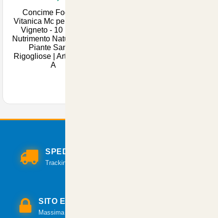
Concime Fogliare
Vitanica Mc per Olivo e
Vigneto - 10 Litri di
Nutrimento Naturale per
Piante Sane e
Rigogliose | Articoli per
A
SPEDIZIONI VELOCI
Tracking per il monitoraggio della spedizione.
SITO E PAGAMENTI SICURI
Massima sicurezza per tutte le modalità di pagamento.