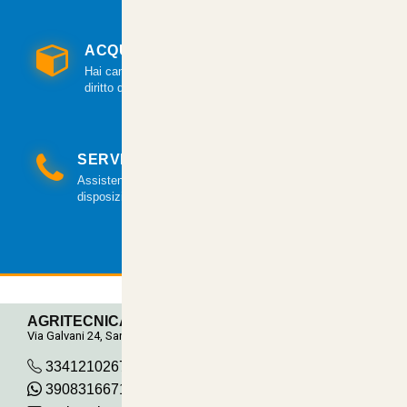
ACQUISTO GARANTITO
Hai cambiato idea? Hai 14 giorni per esercitare il
diritto di recesso.
SERVIZIO CLIENTI
Assistenza clienti via mail e telefonica a tua
disposizione.
AGRITECNICA S.R.L.
Via Galvani 24, San Pancrazio
3341210267
390831667115