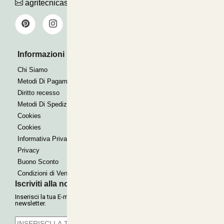
agritecnicasrl@gmail.com
Informazioni Utili
Pagamenti Accettati
Bonifico
Chi Siamo
Contrassegno
Metodi Di Pagamento
Paypal express
Diritto recesso
Metodi Di Spedizione
Cookies
Cookies
Informativa Privacy
Privacy
Buono Sconto
Condizioni di Vendita
Iscriviti alla nostra Newsletter
Inserisci la tua E-mail per ricevere le nostre offerte tramite
newsletter.