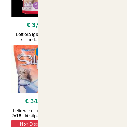
€ 3,90
€ 13,50
Lettiera igienica 5 lt
4x4litri Lettera sanicat
silicio lavanda
per gatti aloe vera
SUMMER
SUMMER
€ 34,90
€ 6,90
Lettiera silicio naturale
Lettiera Vegetale per
2x16 litri silpet silica gel
Gatti WeCat: Soluzione
Naturale e Igienizzante
Non Disponibile
per il Comfort e la