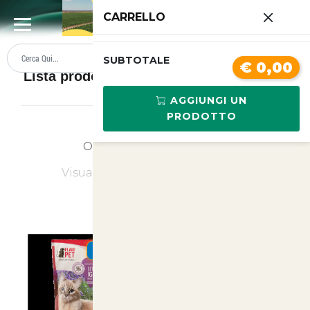
0
CARRELLO
SUMMER SALE
PREZZI BOLLENTI
SUBTOTALE
€ 0,00
Lista prodotti Lettiere e sabbie per gatti
AGGIUNGI UN
PRODOTTO
Ordina
Ultimi Arrivi
Visualizzati
1
su
12
(di
12
prodotti)
SUMMER
SUMMER