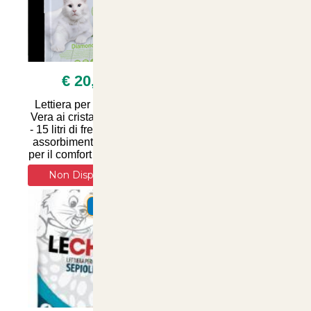
€ 20,00
€ 3,50
Lettiera per gatti Aloe
Lettera Sanicat per
Vera ai cristalli di silice
Gatti con Aloe Vera - 4
- 15 litri di freschezza e
Litri di Comfort e Igiene
assorbimento ottimale
per il tuo Cane | Articoli
per il comfort del tuo feli
per Animali su
ArticoliAnimali.
Non Disponibile
SUMMER
SUMMER