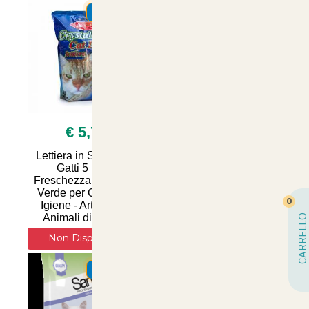
SUMMER
SUMMER
€ 5,70
€ 22,90
Lettiera in Silicio per
Lettiera in Silicio Talco
Gatti 5 Litri -
16 Litri - Silpet Silica
Freschezza alla Mela
Gel per un Comfort
Verde per Comfort e
Ottimale e Igiene
0
Igiene - Articoli per
Superiore per il Tuo
Animali di Qualità
Amico a Quattro Zam
CARRELLO
Non Disponibile
Non Disponibile
SUMMER
SUMMER