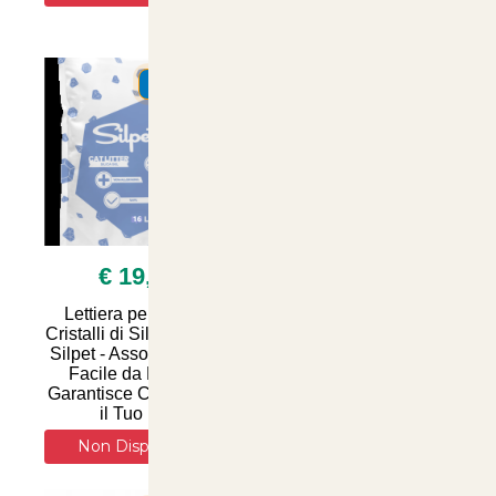
Salute del Tuo Felino -
Disponibile su
SUMMER
SUMMER
€ 19,90
€ 14,90
Lettiera per Gatti ai
Lettiera per Gatti ai
Cristalli di Silice 16 Litri
Cristalli di Silice
Silpet - Assorbe Odori,
Naturale 15 Litri -
Facile da Pulire e
Assorbenza Superiore
Garantisce Comfort per
e Controllo Odori per
il Tuo Feli
un Ambiente Fresco e
Pu
Non Disponibile
Non Disponibile