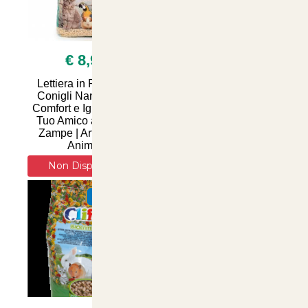
€ 8,90
€ 6,80
Lettiera in Pellet per
Lettiera Biolette
Conigli Nani 8 Litri -
Superassorbente per
Comfort e Igiene per il
Conigli Nani - 6 Litri di
Tuo Amico a Quattro
Comfort e Igiene per il
Zampe | Articoli per
Tuo Amico Peloso |
Animali
Articolianimali.net
Non Disponibile
Non Disponibile
SUMMER
SUMMER