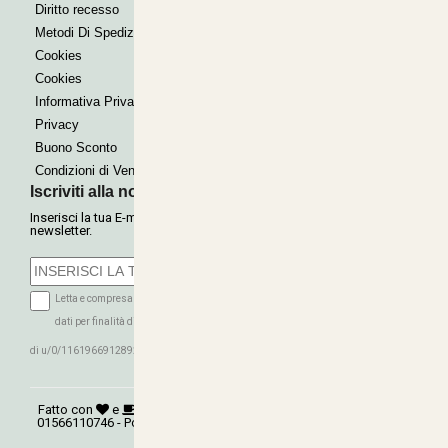
Paypal express
Diritto recesso
Metodi Di Spedizione
Cookies
Cookies
Informativa Privacy
Privacy
Buono Sconto
Condizioni di Vendita
Iscriviti alla nostra Newsletter
Inserisci la tua E-mail per ricevere le nostre offerte tramite
newsletter.
Letta e compresa l'informativa sulla Privacy autorizzo il trattamento dei miei
dati per finalità di marketing (ricevere newsletter, novità, promozioni) da parte
ISCRIVITI
di u/0/116196691289279339016
Fatto con
e
©
Copyright 2026
AGRITECNICA S.R.L.
- P.Iva:
01566110746 - Powered:
synchrosystem labs
- Design:
adesigner