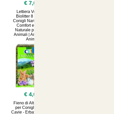
€ 7,00
€ 7,90
Lettiera Vegetale
Mangime per Conigli
Biolitter 8 Litri per
Nani Manitoba con
Conigli Nani e Gatti -
Frutta - Nutrizione
Comfort e Salute
Bilanciata e Gusto
Naturale per i Tuoi
Irresistibile in
Animali | Articoli per
Confezione da 2.5kg |
Anima
Articoli per
SUMMER
SUMMER
€ 4,00
€ 30,45
Fieno di Alta Qualità
Nutri il tuo pappagallino
per Conigli Nani e
con il nostro mangime
Cavie - Erbavoglio 1kg
composto, disponibile