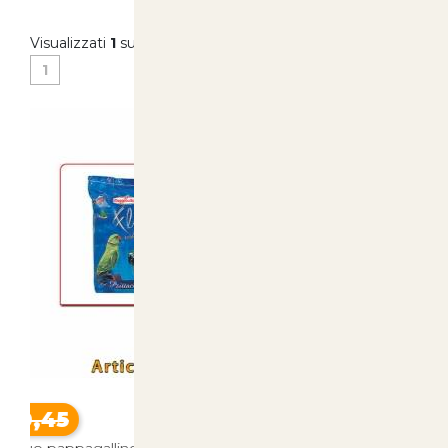
Non Disponibile
Visualizzati
1
su
8
(di
8
prodotti)
1
€ 26,50