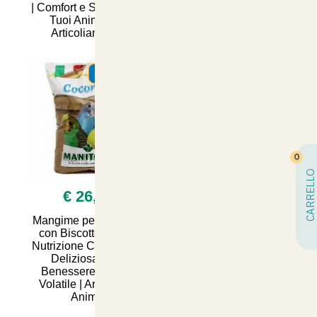
| Comfort e Salute per i
in confezione da 25kg,
Tuoi Animali su
su ArticoliAnimali.net
Articolianimali.
Non Disponibile
SUMMER
SUMMER
0
CARRELLO
€ 26,50
€ 32,00
Mangime per Cocorite
Mangime Composto
con Biscotto 20kg –
Australiano 20kg per
Nutrizione Completa e
Roselle, Calopsiti,
Deliziosa per il
Nheophema, Lori e
Benessere del Tuo
Cocorite - Nutrizione
Volatile | Articoli per
Completa e Sana per il
Animal
Tuo Ani