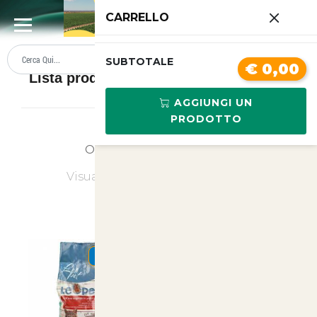
0
CARRELLO
SUMMER SALE
PREZZI BOLLENTI
SUBTOTALE
€ 0,00
Lista prodotti Uccelli e Piccoli Animali
AGGIUNGI UN
PRODOTTO
Ordina
Ultimi Arrivi
Visualizzati
1
su
8
(di
8
prodotti)
SUMMER
SUMMER