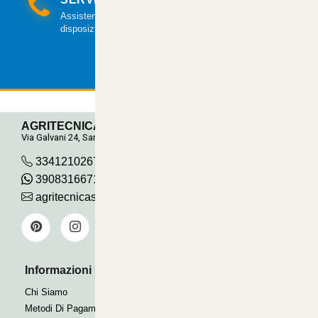
Assistenza clienti via mail e telefonica a tua
disposizione.
AGRITECNICA S.R.L.
Via Galvani 24, San Pancrazio
3341210267
390831667115
agritecnicasrl@gmail.com
Informazioni Utili
Pagamenti Accettati
Bonifico
Chi Siamo
Contrassegno
Metodi Di Pagamento