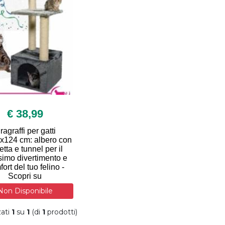
€ 38,99
iragraffi per gatti
x124 cm: albero con
etta e tunnel per il
imo divertimento e
ort del tuo felino -
Scopri su
Non Disponibile
zati
1
su
1
(di
1
prodotti)