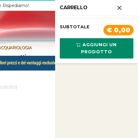
 e Rispediamo!
Chiamaci
3341210267
CARRELLO
0
SUBTOTALE
€ 0,00
AGGIUNGI UN
ACQUARIOLOGIA
PRODOTTO
 per gatti
liori prezzi e dei vantaggi esclusivi.
odotti)