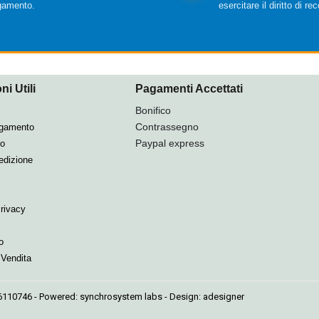
gamento.
esercitare il diritto di re
ni Utili
Pagamenti Accettati
Bonifico
Contrassegno
agamento
Paypal express
so
edizione
Privacy
o
 Vendita
66110746 - Powered:
synchrosystem labs
- Design:
adesigner