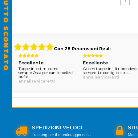
SALDI ESTIVI - TUTTO SCONTATO
1
Con 28 Recensioni Reali
Eccellente
Eccellente
itto.
Tappetini ottimi come
Ottimi tappetini , li riprenderò
..
sempre,Ossa per cani in pelle di
sempre. Lo consiglio a tut...
bufal...
annalisa vicaretti
annalisa vicaretti
SPEDIZIONI VELOCI
SIT
Tracking per il monitoraggio della
Massi