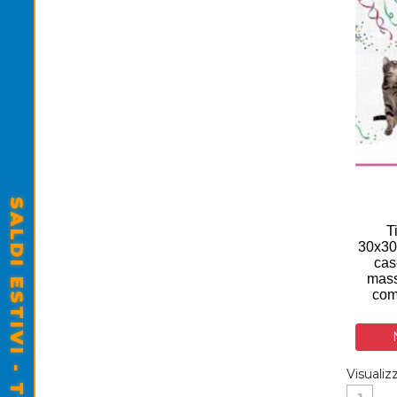
T
30x30
cas
mass
comf
Visualiz