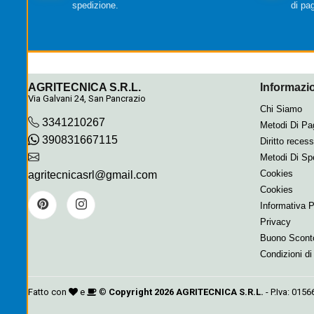
spedizione.
di pa
AGRITECNICA S.R.L.
Informazio
Via Galvani 24, San Pancrazio
Chi Siamo
3341210267
Metodi Di P
390831667115
Diritto reces
Metodi Di Sp
Cookies
agritecnicasrl@gmail.com
Cookies
Informativa 
Privacy
Buono Scont
Condizioni di
Fatto con
e
©
Copyright 2026
AGRITECNICA S.R.L.
- P.Iva: 015