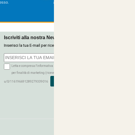
cesso.
a tua disposizione.
Iscriviti alla nostra Newsletter
Inserisci la tua E-mail per ricevere le nostre offerte tramite newsletter.
Letta e compresa l'informativa sulla Privacy autorizzo il trattamento dei miei dati
per finalità di marketing (ricevere newsletter, novità, promozioni) da parte di
ISCRIVITI
u/0/116196691289279339016