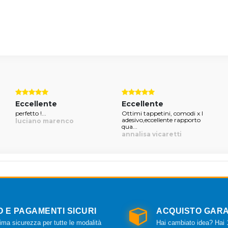
Eccellente
Eccellente
perfetto !...
Ottimi tappetini, comodi x l
adesivo,eccellente rapporto
luciano marenco
qua...
annalisa vicaretti
O E PAGAMENTI SICURI
ACQUISTO GARA
ma sicurezza per tutte le modalità
Hai cambiato idea? Hai 1