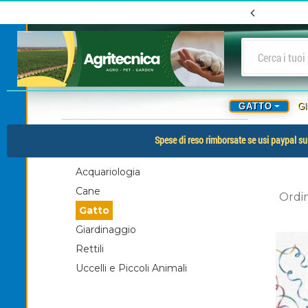
GATTO
G
-
CATEGORIE
Spese di reso rimborsate se usi paypal sul
Acquariologia
Cane
Ordi
Gatto
Giardinaggio
Rettili
Uccelli e Piccoli Animali