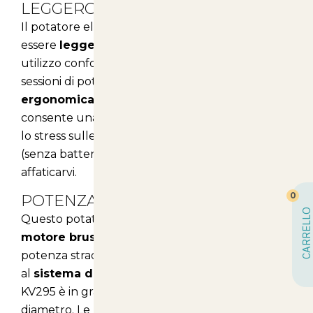
LEGGERO
Il potatore elettronico KV295 è progettato per
essere
leggero e pratico
, garantendo un
utilizzo confortevole anche durante le lunghe
sessioni di potatura. La sua
impugnatura
ergonomica
in tecnopolimero ad alta resistenza
consente una presa sicura, riducendo la fatica e
lo stress sulle mani. Con un peso di soli 0,68 Kg
(senza batteria), potete lavorare per ore senza
affaticarvi.
0
POTENZA E PRECISIONE
CARRELLO
Questo potatore elettrico è dotato di un
motore brushless da 150W
, che assicura una
potenza straordinaria e un taglio preciso. Grazie
al
sistema di movimento a ingranaggi
, il
KV295 è in grado di tagliare rami fino a 25 mm di
diametro. Le
lame in acciaio intercambiabili