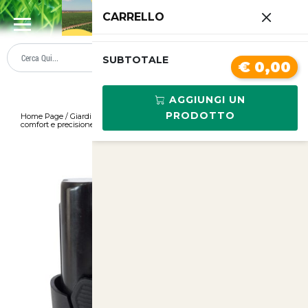
0
CARRELLO
SUMMER SALE
PREZZI BOLLENTI
SUBTOTALE
€ 0,00
AGGIUNGI UN
PRODOTTO
Home Page
/
Giardinaggio
/
Potatore elettronico senza filo Volpi PV295:
comfort e precisione per il tuo Gia
/
<
>