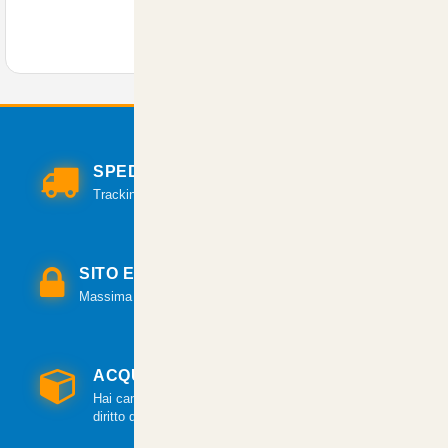
SPEDIZIONI VELOCI
Tracking per il monitoraggio della spedizione.
SITO E PAGAMENTI SICURI
Massima sicurezza per tutte le modalità di pagamento.
ACQUISTO GARANTITO
Hai cambiato idea? Hai 14 giorni per esercitare il
diritto di recesso.