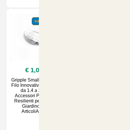
SUMMER
SUMMER
€ 1,00
€ 5,90
Gripple Small: Unione
Concime a Lenta
Filo Innovativa per Fili
Cessione per Piante
da 1.4 a 2.2 -
Verdi Cifo 1kg -
Accessori Pratici e
Nutrimento Duraturo
Resilienti per il Tuo
per la Salute delle Tue
Giardino su
Piante | Acquista su
ArticoliAnim
ArticoliAn