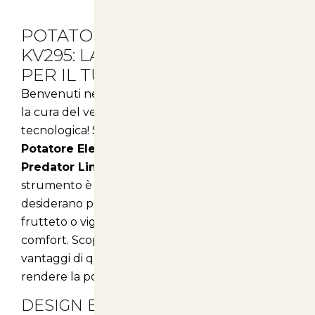
POTATORE ELETTRONICO
KV295: LA SOLUZIONE IDEALE
PER IL TUO GIARDINO
Benvenuti nel mondo di
Articoli Animali
, dove
la cura del verde si unisce all'innovazione
tecnologica! Siamo entusiasti di presentarvi il
Potatore Elettronico KV295
della linea
Predator Line di Originale Volpi
. Questo
strumento è dedicato a tutti coloro che
desiderano prendersi cura del proprio giardino,
frutteto o vigneto con la massima efficienza e
comfort. Scopriamo insieme le caratteristiche e i
vantaggi di questo prodotto, pensato per
rendere la potatura un'attività facile e piacevole.
DESIGN ERGONOMICO E