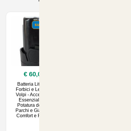
SUMMER
SUMMER
€ 60,00
€ 27,90
Batteria Litio per
Biotelo
Forbici e Legatrici
Biodegradabile per
Volpi - Accessorio
Pacciamatura 1mt x
Essenziale per
100mt - Proteggi le
Potatura dei tuoi
Tue Piante con un
Parchi e Giardini -
Prodotto Eco-Friendly
Comfort e Precisi
- Disponibile su Artic