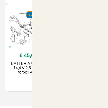
SUMMER
€ 45,00
BATTERIA AL LITIO
14,4 V 2,5 Ah per
forbici Volpi