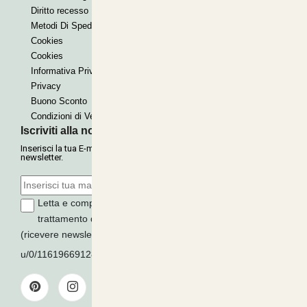
Diritto recesso
Paypal express
Metodi Di Spedizione
Cookies
Cookies
Informativa Privacy
Privacy
Buono Sconto
Condizioni di Vendita
Iscriviti alla nostra Newsletter
Inserisci la tua E-mail per ricevere le nostre offerte tramite
newsletter.
Letta e compresa l'informativa sulla
Privacy
, autorizzo il
trattamento dei miei dati per finalità di marketing
(ricevere newsletter, novità, promozioni) da parte di
u/0/116196691289279339016
ISCRIVITI