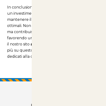
In conclusione, il
Potatore Elettronico KV295
è
un investimento prezioso per chi desidera
mantenere il proprio spazio verde in condizioni
ottimali. Non solo migliora l’aspetto del giardino,
ma contribuisce anche alla salute delle piante,
favorendo una crescita sana e rigogliosa. Visitate
il nostro sito
articolianimali.net
per scoprire di
più su questo fantastico prodotto e altri articoli
dedicati alla cura degli animali e del verde!
Prodotti Consigliati