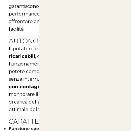
garantiscono una lunga durata e una
performance ottimale, permettendo di
affrontare anche i lavori più impegnativi con
facilità.
AUTONOMIA E VERSATILITÀ
Il potatore è alimentato da
due batterie al litio
ricaricabili
, che offrono una durata di
funzionamento di 3-4 ore. Questo significa che
potete completare le vostre attività di potatura
senza interruzioni fastidiose. Inoltre, il
display
con contagiri totale e parziale
vi permette di
monitorare il numero di tagli effettuati e il livello
di carica della batteria, per una gestione
ottimale del vostro lavoro.
CARATTERISTICHE PRINCIPALI
Funzione spegnimento rapido in stand-by