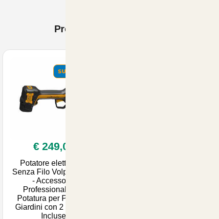
Prodotti Visti di recente
SUMMER
€ 249,00
Potatore elettronico
Senza Filo Volpi PV295
- Accessorio
Professionale per
Potatura per Parchi e
Giardini con 2 Batterie
Incluse