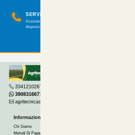
SERVIZIO CLIENTI
Assistenza clienti via mail e telefonica a tua
disposizione.
3341210267
390831667115
agritecnicasrl@gmail.com
Informazioni Utili
Pagamenti Accettati
Chi Siamo
Bonifico
Metodi Di Pagamento
Contrassegno