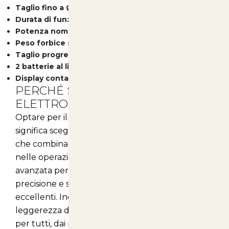
Taglio fino a Ø25 mm
Durata di funzionamento: 3-4 ore
Potenza nominale del motore: 150W
Peso forbice senza batteria: 0,68 Kg
Taglio progressivo
2 batterie al litio ricaricabili incluse
Display conta tagli totali e parziali
PERCHÉ SCEGLIERE IL POTATORE
ELETTRONICO KV295?
Optare per il potatore elettronico KV295
significa scegliere un prodotto di alta qualità
che combina
efficienza, sicurezza e comfort
nelle operazioni di potatura. La sua tecnologia
avanzata permette di affrontare il lavoro con
precisione e senza fatica, garantendo risultati
eccellenti. Inoltre, la maneggevolezza e la
leggerezza dello strumento lo rendono ideale
per tutti, dai principianti ai giardinieri più esperti.