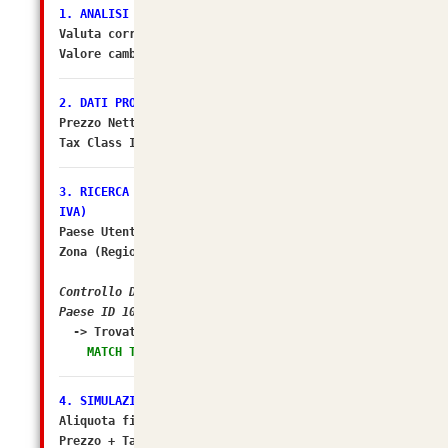
1. ANALISI VALUTA
Valuta corrente:
EUR
Valore cambio (Multiplier):
1.00000000
[OK]
2. DATI PRODOTTO
Prezzo Netto DB: 204.0984
Tax Class ID: 2
3. RICERCA ZONA FISCALE (Il sospettato per NO
IVA)
Paese Utente/Store ID: 105
Zona (Regione) ID: 238
Controllo DB: In quali Zone Fiscali rientra il
Paese ID 105?
-> Trovato in Geo Zone ID:
2 (Italia)
MATCH TROVATO! Tasso configurato: 22.0000%
4. SIMULAZIONE FINALE
Aliquota finale calcolata da osC: 22%
Prezzo + Tasse (Matematico): 249.000048