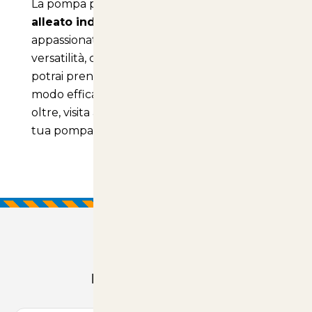
La pompa per giardino da 12 litri è un
alleato indispensabile
per ogni
appassionato di giardinaggio. Grazie alla sua
versatilità, comfort e design ergonomico,
potrai prenderti cura delle tue piante in
modo efficace e senza fatica. Non aspettare
oltre, visita
articolianimali.net
e acquista la
tua pompa oggi stesso!
Prodotti Consigliati