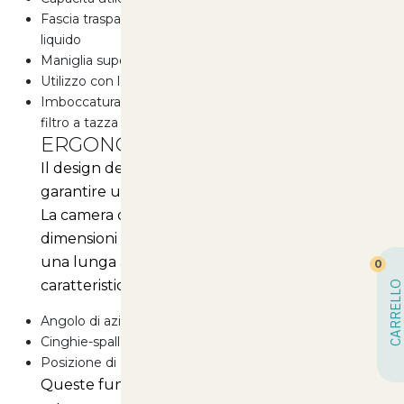
Fascia trasparente per controllare il livello del
liquido
Maniglia superiore per un facile trasporto
Utilizzo con leva destra o sinistra
Imboccatura di riempimento ampia (100 mm) con
filtro a tazza
ERGONOMIA E COMFORT
Il design della pompa è studiato per
garantire un
ottimo comfort
nell'utilizzo.
La camera di compressione di grandi
dimensioni assicura uno spruzzo uniforme e
una lunga autonomia di lavoro. Tra le sue
0
caratteristiche ergonomiche trovi:
CARRELLO
Angolo di azionamento della leva defaticante
Cinghie-spallacci regolabili
Posizione di aggancio della lancia a fine lavoro
Queste funzionalità rendono la pompa