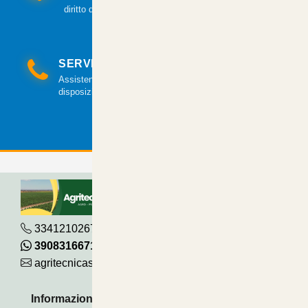
diritto di recesso.
SERVIZIO CLIENTI
Assistenza clienti via mail e telefonica a tua
disposizione.
3341210267
390831667115
agritecnicasrl@gmail.com
Informazioni Utili
Pagamenti Accettati