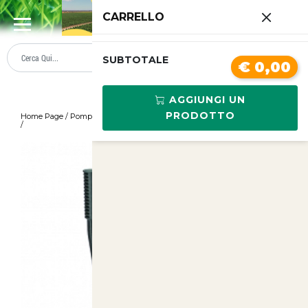
0
CARRELLO
SUMMER SALE
PREZZI BOLLENTI
SUBTOTALE
€ 0,00
AGGIUNGI UN
PRODOTTO
Home Page
/
Pompa a Spalla Manuale 12 Litri con Pompante in Plastica
/