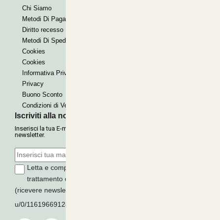
Chi Siamo
Bonifico
Metodi Di Pagamento
Contrassegno
Diritto recesso
Paypal express
Metodi Di Spedizione
Cookies
Cookies
Informativa Privacy
Privacy
Buono Sconto
Condizioni di Vendita
Iscriviti alla nostra Newsletter
Inserisci la tua E-mail per ricevere le nostre offerte tramite
newsletter.
Letta e compresa l'informativa sulla
Privacy
, autorizzo il
trattamento dei miei dati per finalità di marketing
(ricevere newsletter, novità, promozioni) da parte di
u/0/116196691289279339016
ISCRIVITI