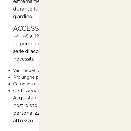
estremamente comoda da usare, anche
durante lunghe sessioni di lavoro in
giardino.
ACCESSORI E
PERSONALIZZAZIONI
La pompa può essere equipaggiata con una
serie di accessori per adattarsi a tutte le tue
necessità. Tra gli optional disponibili trovi:
Vari modelli di lance
Prolunghe per una maggiore portata
Campana diserbo
Getti speciali per applicazioni specifiche
Acquistalo su la sezione degli
accessori
sul
nostro sito per scoprire tutte le possibilità di
personalizzazione e ottimizzazione del tuo
attrezzo.