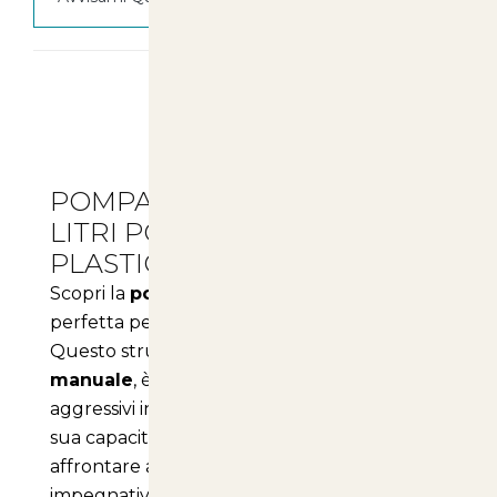
Lavorative
Descrizione
POMPA PER GIARDINO 12
LITRI POMPANTE IN
PLASTICA
Scopri la
pompa irroratrice a spalla
perfetta per le tue esigenze di giardinaggio!
Questo strumento, progettato per un
uso
manuale
, è ideale per applicare liquidi non
aggressivi in modo semplice ed efficace. La
sua capacità di 12 litri ti permette di
affrontare anche le operazioni più
impegnative senza dover continuamente