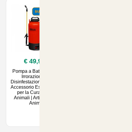
SUMMER
SUMMER
€ 49,90
€ 65,00
Pompa a Batteria per
Pompe Irroratrice a
Irrorazione e
Zaino 15 lt con
Disinfestazione 8 Litri -
Pompante in Ottone
Accessorio Essenziale
78SF - Ideale per la
per la Cura degli
Cura del Giardino e
Animali | Articoli per
degli Animali - Scopri
Anim
su Artico