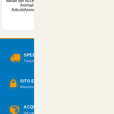
Ideale per Accessori per
Animali |
ArticoliAnimali.net
SPEDIZIONI VELOCI
Tracking per il monitoraggio della spedizione.
SITO E PAGAMENTI SICURI
Massima sicurezza per tutte le modalità di pagamento.
ACQUISTO GARANTITO
Hai cambiato idea? Hai 14 giorni per esercitare il