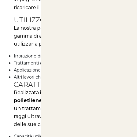
ricaricare il serbatoio.
UTILIZZO VERSATILE
La nostra pompa è perfetta per una vasta
gamma di applicazioni nel tuo giardino. Puoi
utilizzarla per:
Irrorazione di antiparassitari
Trattamenti anticrittogamici
Applicazione di pesticidi
Altri lavori che richiedono un prodotto nebulizzato
CARATTERISTICHE TECNICHE
Realizzata in
materiale plastico
polietilene riciclabile
, la pompa è dotata di
un trattamento anti-UV che la protegge dai
raggi ultravioletti del sole. Ecco alcune
delle sue caratteristiche principali:
Capacità utile del serbatoio: 11, 15 o 18 litri