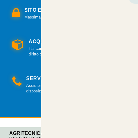
SITO E PAGAMENTI SICURI
Massima sicurezza per tutte le modalità di pagamento.
ACQUISTO GARANTITO
Hai cambiato idea? Hai 14 giorni per esercitare il
diritto di recesso.
SERVIZIO CLIENTI
Assistenza clienti via mail e telefonica a tua
disposizione.
AGRITECNICA S.R.L.