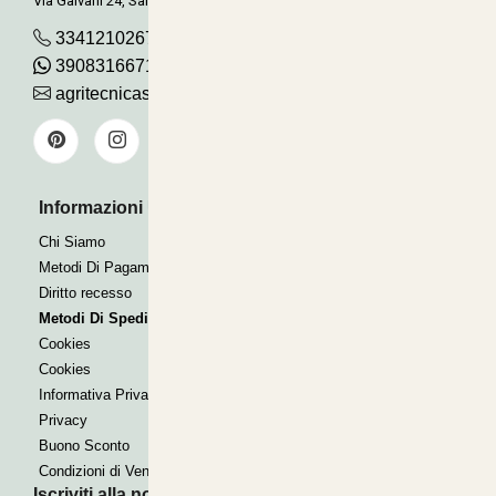
Via Galvani 24, San Pancrazio
3341210267
390831667115
agritecnicasrl@gmail.com
Informazioni Utili
Pagamenti Accettati
Bonifico
Chi Siamo
Contrassegno
Metodi Di Pagamento
Paypal express
Diritto recesso
Metodi Di Spedizione
Cookies
Cookies
Informativa Privacy
Privacy
Buono Sconto
Condizioni di Vendita
Iscriviti alla nostra Newsletter