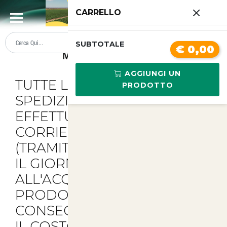
0
CARRELLO
SUMMER SALE
PREZZI BOLLENTI
SUBTOTALE
€ 0,00
Metodi Di Spedizione
AGGIUNGI UN
TUTTE LE NOSTRE
PRODOTTO
SPEDIZIONI VENGONO
EFFETTUATE CON
CORRIERE GLS O SDA
(TRAMITE POSTE ITALIANE)
IL GIORNO SUCCESSIVO
ALL'ACQUISTO DEL
PRODOTTO
CON
CONSEGNA IN 24/48 ORE.
IL COSTO PER OGNI