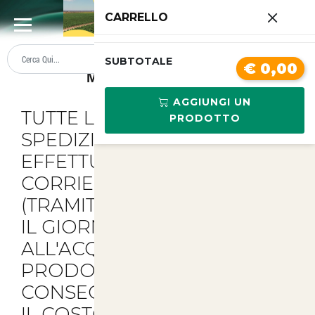
0
CARRELLO
SUMMER SALE
PREZZI BOLLENTI
SUBTOTALE
€ 0,00
Metodi Di Spedizione
AGGIUNGI UN
TUTTE LE NOSTRE
PRODOTTO
SPEDIZIONI VENGONO
EFFETTUATE CON
CORRIERE GLS O SDA
(TRAMITE POSTE ITALIANE)
IL GIORNO SUCCESSIVO
ALL'ACQUISTO DEL
PRODOTTO
CON
CONSEGNA IN 24/48 ORE.
IL COSTO PER OGNI