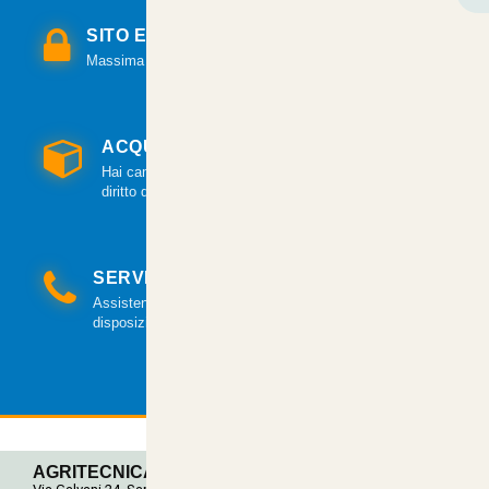
SITO E PAGAMENTI SICURI
Massima sicurezza per tutte le modalità di pagamento.
ACQUISTO GARANTITO
Hai cambiato idea? Hai 14 giorni per esercitare il
diritto di recesso.
SERVIZIO CLIENTI
Assistenza clienti via mail e telefonica a tua
disposizione.
AGRITECNICA S.R.L.