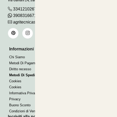
Via Galvani 24, San Pancrazio
3341210267
390831667115
agritecnicasrl@gmail.com
Informazioni Utili
Pagamenti Accettati
Bonifico
Chi Siamo
Contrassegno
Metodi Di Pagamento
Paypal express
Diritto recesso
Metodi Di Spedizione
Cookies
Cookies
Informativa Privacy
Privacy
Buono Sconto
Condizioni di Vendita
Iscriviti alla nostra Newsletter