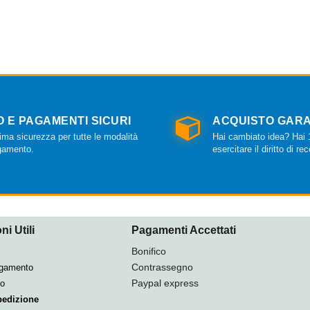
O E PAGAMENTI SICURI
ACQUISTO GARA
ma sicurezza per tutte le modalità
Hai cambiato idea? Hai 1
gamento.
esercitare il diritto di re
ni Utili
Pagamenti Accettati
Bonifico
Contrassegno
agamento
Paypal express
so
pedizione