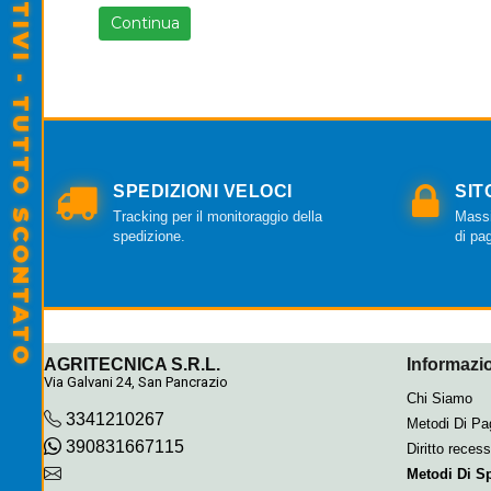
SALDI ESTIVI - TUTTO SCONTATO
Continua
SPEDIZIONI VELOCI
SIT
Tracking per il monitoraggio della
Massi
spedizione.
di pa
AGRITECNICA S.R.L.
Informazio
Via Galvani 24, San Pancrazio
Chi Siamo
3341210267
Metodi Di P
390831667115
Diritto reces
Metodi Di S