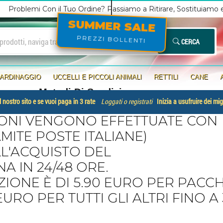
Problemi Con il Tuo Ordine? Passiamo a Ritirare, Sostituiamo
SUMMER SALE
PREZZI BOLLENTI
CERCA
IARDINAGGIO
UCCELLI E PICCOLI ANIMALI
RETTILI
CANE
Metodi Di Spedizione
 nostro sito e se vuoi paga in 3 rate
Loggati o registrati
Inizia a usufruire dei mig
IONI VENGONO EFFETTUATE CON
MITE POSTE ITALIANE)
LL'ACQUISTO DEL
 IN 24/48 ORE.
ZIONE È DI 5.90 EURO PER PACCH
EURO PER TUTTI GLI ALTRI FINO A