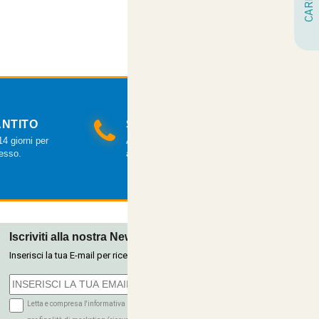
SALDI ESTIVI - TUTTO SCONTATO
NTITO
SERVIZIO CLIENTI
4 giorni per
Assistenza clienti via mail e telefonica
cesso.
a tua disposizione.
Iscriviti alla nostra Newsletter
Inserisci la tua E-mail per ricevere le nostre offerte tramite newsletter.
Letta e compresa l'informativa sulla Privacy autorizzo il trattamento dei miei dati