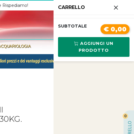
 e Rispediamo!
Chiamaci
3341210267
CARRELLO
0
SUBTOTALE
€ 0,00
AGGIUNGI UN
ACQUARIOLOGIA
PRODOTTO
liori prezzi e dei vantaggi esclusivi.
I
0
 30KG.
CARRELLO