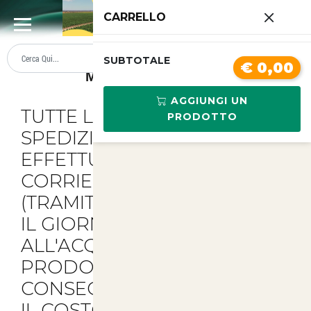
0
CARRELLO
SUMMER SALE
PREZZI BOLLENTI
SUBTOTALE
€ 0,00
Metodi Di Spedizione
AGGIUNGI UN
TUTTE LE NOSTRE
PRODOTTO
SPEDIZIONI VENGONO
EFFETTUATE CON
CORRIERE GLS O SDA
(TRAMITE POSTE ITALIANE)
IL GIORNO SUCCESSIVO
ALL'ACQUISTO DEL
PRODOTTO
CON
CONSEGNA IN 24/48 ORE.
IL COSTO PER OGNI