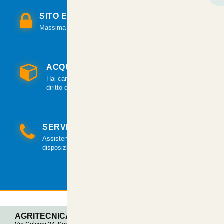
SITO E PAGAMENTI SICURI
Massima sicurezza per tutte le modalità di pagamento.
ACQUISTO GARANTITO
Hai cambiato idea? Hai 14 giorni per esercitare il
diritto di recesso.
SERVIZIO CLIENTI
Assistenza clienti via mail e telefonica a tua
disposizione.
AGRITECNICA S.R.L.