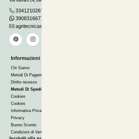
Via Galvani 24, San Pancrazio
3341210267
390831667115
agritecnicasrl@gmail.com
Informazioni Utili
Pagamenti Accettati
Bonifico
Chi Siamo
Contrassegno
Metodi Di Pagamento
Paypal express
Diritto recesso
Metodi Di Spedizione
Cookies
Cookies
Informativa Privacy
Privacy
Buono Sconto
Condizioni di Vendita
Iscriviti alla nostra Newsletter