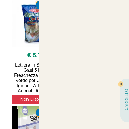
SUMMER
SUMMER
€ 5,70
€ 22,90
Lettiera in Silicio per
Lettiera in Silicio Talco
Gatti 5 Litri -
16 Litri - Silpet Silica
Freschezza alla Mela
Gel per un Comfort
Verde per Comfort e
Ottimale e Igiene
0
Igiene - Articoli per
Superiore per il Tuo
Animali di Qualità
Amico a Quattro Zam
CARRELLO
Non Disponibile
Non Disponibile
SUMMER
SUMMER