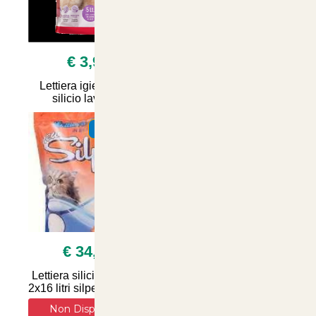
€ 3,90
€ 13,50
Lettiera igienica 5 lt
4x4litri Lettera sanicat
silicio lavanda
per gatti aloe vera
SUMMER
SUMMER
€ 34,90
€ 6,90
Lettiera silicio naturale
Lettiera Vegetale per
2x16 litri silpet silica gel
Gatti WeCat: Soluzione
Naturale e Igienizzante
Non Disponibile
per il Comfort e la