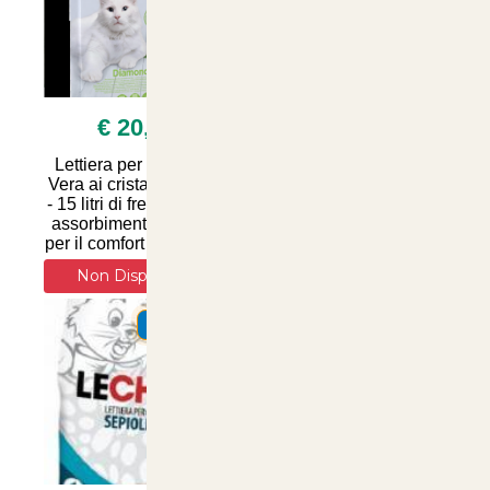
€ 20,00
€ 3,50
Lettiera per gatti Aloe
Lettera Sanicat per
Vera ai cristalli di silice
Gatti con Aloe Vera - 4
- 15 litri di freschezza e
Litri di Comfort e Igiene
assorbimento ottimale
per il tuo Cane | Articoli
per il comfort del tuo feli
per Animali su
ArticoliAnimali.
Non Disponibile
SUMMER
SUMMER