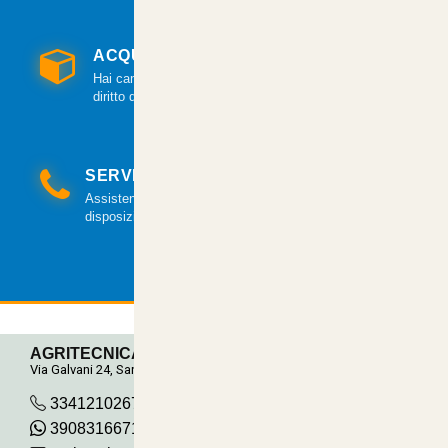
ACQUISTO GARANTITO
Hai cambiato idea? Hai 14 giorni per esercitare il
diritto di recesso.
SERVIZIO CLIENTI
Assistenza clienti via mail e telefonica a tua
disposizione.
AGRITECNICA S.R.L.
Via Galvani 24, San Pancrazio
3341210267
390831667115