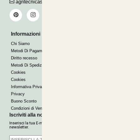
agritecnicasrl@gmail.com
Informazioni Utili
Pagamenti Accettati
Bonifico
Chi Siamo
Contrassegno
Metodi Di Pagamento
Paypal express
Diritto recesso
Metodi Di Spedizione
Cookies
Cookies
Informativa Privacy
Privacy
Buono Sconto
Condizioni di Vendita
Iscriviti alla nostra Newsletter
Inserisci la tua E-mail per ricevere le nostre offerte tramite
newsletter.