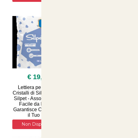
Salute del Tuo Felino -
Disponibile su
SUMMER
SUMMER
€ 19,90
€ 14,90
Lettiera per Gatti ai
Lettiera per Gatti ai
Cristalli di Silice 16 Litri
Cristalli di Silice
Silpet - Assorbe Odori,
Naturale 15 Litri -
Facile da Pulire e
Assorbenza Superiore
Garantisce Comfort per
e Controllo Odori per
il Tuo Feli
un Ambiente Fresco e
Pu
Non Disponibile
Non Disponibile