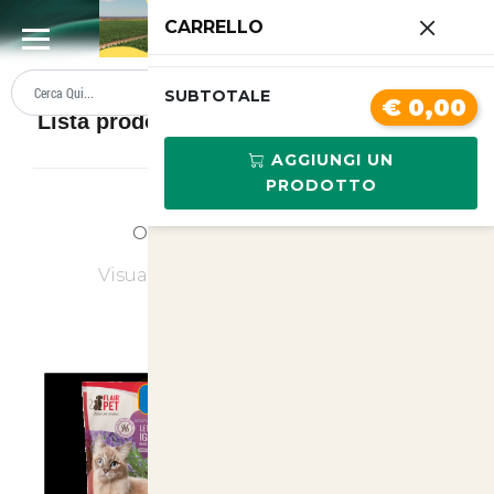
0
CARRELLO
SUMMER SALE
PREZZI BOLLENTI
SUBTOTALE
€ 0,00
Lista prodotti Lettiere e sabbie per gatti
AGGIUNGI UN
PRODOTTO
Ordina
Ultimi Arrivi
Visualizzati
1
su
12
(di
12
prodotti)
SUMMER
SUMMER