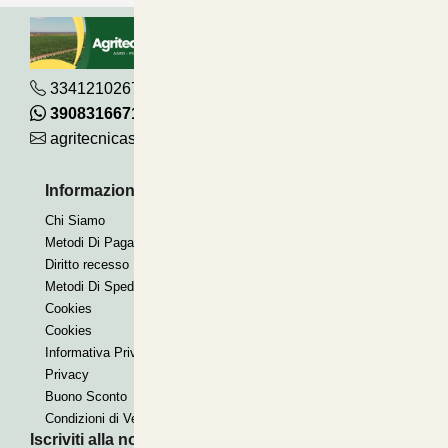
3341210267
390831667115
agritecnicasrl@gmail.com
Informazioni Utili
Pagamenti Accettati
Chi Siamo
Bonifico
Metodi Di Pagamento
Contrassegno
Diritto recesso
Paypal express
Metodi Di Spedizione
Cookies
Cookies
Informativa Privacy
Privacy
Buono Sconto
Condizioni di Vendita
Iscriviti alla nostra Newsletter