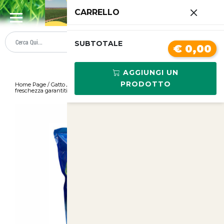
0
CARRELLO
SUMMER SALE
PREZZI BOLLENTI
SUBTOTALE
€ 0,00
AGGIUNGI UN
PRODOTTO
Home Page
/
Gatto
/
Sabbie
/
Lettiera silicio per gatti 5 litri - Comfort e
freschezza garantiti!
/