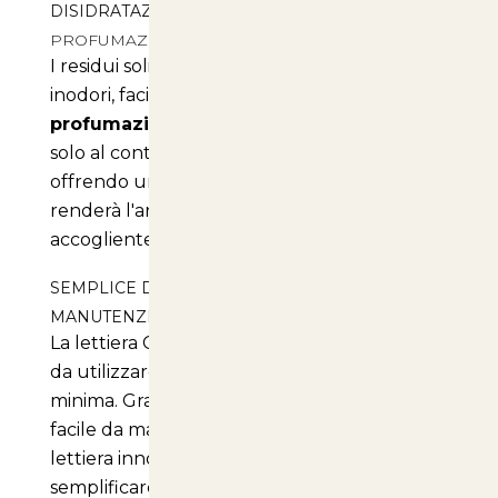
DISIDRATAZIONE DEI RESIDUI SOLIDI
E
PROFUMAZIONE ATTIVA
I residui solidi verranno disidratati e resi
inodori, facilitandone la rimozione. Inoltre, la
profumazione alla mela verde
si attiva
solo al contatto del prodotto con i liquidi,
offrendo un profumo fresco e invitante che
renderà l'area del tuo gatto ancora più
accogliente.
SEMPLICE DA UTILIZZARE E A BASSA
MANUTENZIONE
La lettiera Crystal è estremamente semplice
da utilizzare e richiede una manutenzione
minima. Grazie al suo peso contenuto, è
facile da maneggiare e da sostituire. Questa
lettiera innovativa è progettata per
semplificare la vita dei proprietari e per