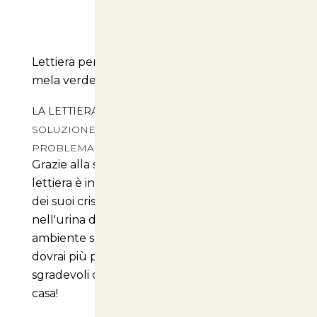
Lettiera per gatti ai cristalli di silicio 5 litri
mela verde
LA LETTIERA PER GATTI IN SILICIO
È LA
SOLUZIONE IDEALE PER RISOLVERE IL
PROBLEMA DEI CATTIVI ODORI.
Grazie alla sua formula innovativa, questa
lettiera è in grado di trattenere all'interno
dei suoi cristalli l'ammoniaca presente
nell'urina del tuo gatto, garantendo un
ambiente sempre fresco e pulito. Non
dovrai più preoccuparti degli odori
sgradevoli che possono diffondersi nella tua
casa!