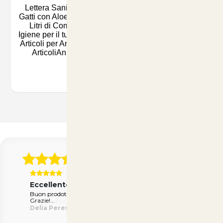
Lettera Sanicat per
Gatti con Aloe Vera - 4
Litri di Comfort e
Igiene per il tuo Cane |
Articoli per Animali su
ArticoliAnimali.
Con 28 Recensioni Reali
Eccellente
Ecc
Buon prodotto come descritto. Spedizione rapida.
Ottim
Grazie!...
Pie
Delia Peres