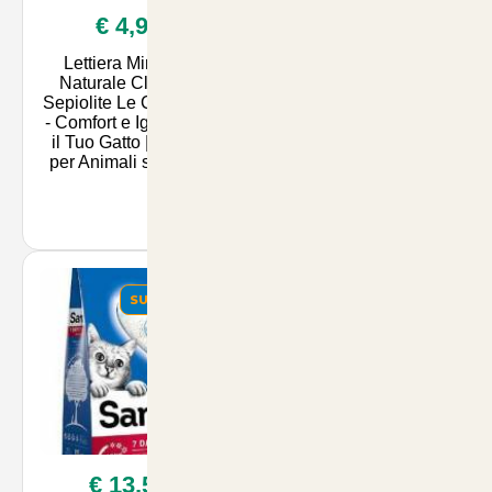
€ 4,90
€ 3,90
Lettiera Minerale
Lettiera igienica 5 lt
Naturale Classica
silicio lavanda
Sepiolite Le Chat 10 lt
- Comfort e Igiene per
il Tuo Gatto | Articoli
per Animali su Artico
SUMMER
SUMMER
€ 13,50
€ 6,90