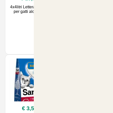
4x4litri Lettera sanicat
Lettiera Vegetale per
per gatti aloe vera
Gatti WeCat:
Soluzione Naturale e
Igienizzante per il
Comfort e la Salute del
Tuo Felino -
Disponibile su
SUMMER
€ 3,50