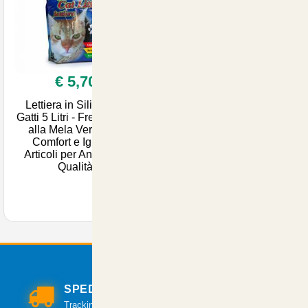
€ 5,70
Lettiera in Silicio per
Gatti 5 Litri - Freschezza
alla Mela Verde per
Comfort e Igiene -
Articoli per Animali di
Qualità
SPEDIZIONI VELOCI
Tracking per il monitoraggio della spedizione.