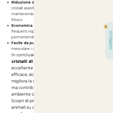
Riduzione dei cattivi odori:
La tecnologia dei
cristalli assorbe e neutralizza gli odori,
mantenendo l'ambiente domestico sempre
fresco.
Economica e duratura:
Richiede cambi meno
0
frequenti rispetto alle lettiere tradizionali,
CARRELLO
permettendoti di risparmiare nel lungo termine.
Facile da pulire:
Basta rimuovere i residui solidi e
mescolare i cristalli per un utilizzo prolungato.
In conclusione, la
lettiera per gatti ai
cristalli di silicio
rappresenta una scelta
eccellente per chi desidera un prodotto
efficace, sicuro e facile da gestire. Non solo
migliora la salute e il comfort del tuo gatto,
ma contribuisce anche a mantenere un
ambiente domestico pulito e privo di odori.
Scopri di più su questo e altri prodotti per
animali su
articolianimali.net
e scegli il