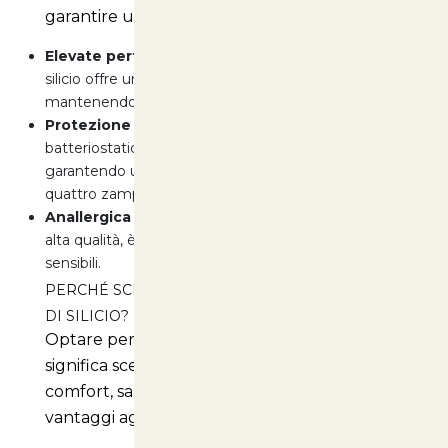
garantire un comfort ottimale ai gatti.
Elevate performance:
La lettiera ai cristalli di
silicio offre un assorbimento eccezionale,
mantenendo il tuo gatto asciutto e felice.
Protezione contro i batteri:
La lettiera è
batteriostatica, riducendo il rischio di infezioni e
garantendo un ambiente sano per il tuo amico a
quattro zampe.
Anallergica e sicura:
Realizzata con materiali di
alta qualità, è perfetta anche per i gatti più
sensibili.
PERCHÉ SCEGLIERE LA LETTIERA AI CRISTALLI
DI SILICIO?
Optare per la lettiera ai cristalli di silicio
significa scegliere un prodotto che combina
comfort, salute e praticità. Ecco alcuni
vantaggi aggiuntivi: