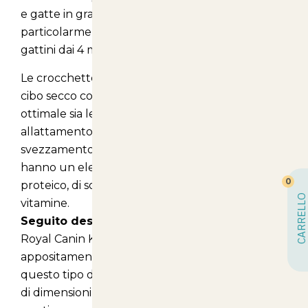
e gatte in gravidanza/lattazione,
particolarmente adatte ai denti permanenti dei
gattini dai 4 mesi in poi.
Le crocchette Royal Canin Kitten 36 sono un
cibo secco completo che nutre in maniera
ottimale sia le gatte in gravidanza o
allattamento che i gattini dalla fase dello
svezzamento ai 12 mesi, in quanto entrambi
hanno un elevato fabbisogno energetico,
0
proteico, di sostanze minerali oligoelementi e
CARRELLO
vitamine.
Seguito descrizione prodotto:
Royal Canin Kitten 36 è stato pertanto
appositamente sviluppato per far fronte a
questo tipo di esigenze; le sue crocchette sono
di dimensioni ideali per i gattini, nonché facili da