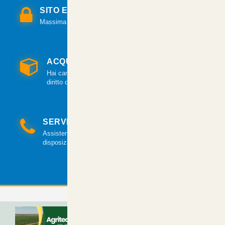
SITO E PAGAMENTI SICURI
Massima sicurezza per tutte le modalità di pagamento.
ACQUISTO GARANTITO
Hai cambiato idea? Hai 14 giorni per esercitare il
diritto di recesso.
SERVIZIO CLIENTI
Assistenza clienti via mail e telefonica a tua
disposizione.