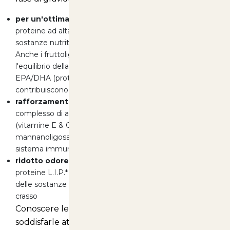
per un'ottimale digestione:
la presenza di pregiate
proteine ad alta digeribilità porta ad una riduzione delle
sostanze nutritive non digerite nell'intestino crasso.
Anche i fruttoligosaccaridi, la polpa di barbabietola (per
l'equilibrio della flora intestinale) e gli acidi grassi
EPA/DHA (proteggono la mucosa intestinale)
contribuiscono ad una sana e corretta digestione
rafforzamento delle difese naturali:
uno speciale
complesso di antiossidanti che agiscono in sinergia
(vitamine E & C, taurina & luteina) e
mannanoligosaccaridi supportano lo sviluppo del
sistema immunitario nei gattini
ridotto odore delle feci:
l'elevata percentuale di
proteine L.I.P.* (digeribili al 90%) porta ad una riduzione
delle sostanze nutritive non digerite nell'intestino
crasso
Conoscere le esigenze di cani e gatti e
soddisfarle attraverso un'alimentazione specifica