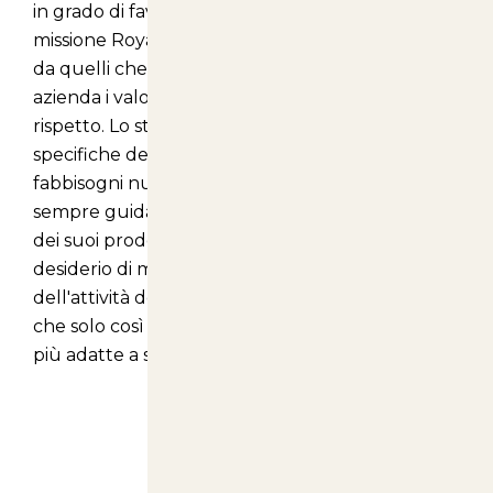
in grado di favorire il loro benessere: è questa la
missione Royal Canin. Una filosofia sintetizzata
da quelli che da oltre 40 anni sono per questa
azienda i valori più importanti: conoscenza e
rispetto. Lo studio delle caratteristiche
specifiche degli animali e l'attenzione ai loro
fabbisogni nutrizionali sono infatti principi che da
sempre guidano la Royal Canin nella creazione
dei suoi prodotti. Una scelta dettata dal
desiderio di mettere cani e gatti al centro
dell'attività dell'impresa, con la consapevolezza
che solo così è possibile offrire loro le soluzioni
più adatte a soddisfare le loro reali necessità.