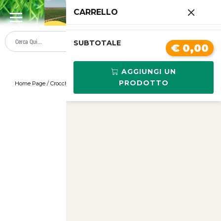
0
CARRELLO
SUMMER SALE
PREZZI BOLLENTI
SUBTOTALE
€ 0,00
AGGIUNGI UN
PRODOTTO
Home Page
/
Crocchette royal canin kitten 36 per gatto 400 gr
/