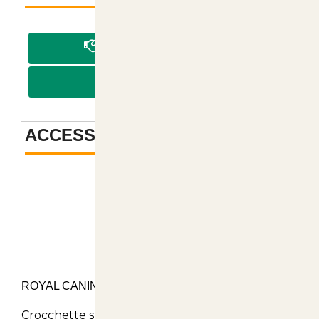
PAGA IN CONTRASSEGNO
PAGA CON BONIFICO
ACCESSORI
-
Descrizione
ROYAL CANIN KITTEN CONFEZIONE 400 GRAMMI
Crocchette specifiche per gattini dai 4 ai 12 mesi