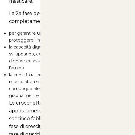
masticare.
La 2a fase della crescita è caratterizzata dal
completamento della dentizione:
per garantire una corretta igiene orale è importante
proteggere l'intera dentatura
la capacità digestiva del gattino si va via via
sviluppando, egli è pertanto sempre più in grado di
digerire ed assimilare meglio sostanze nutritive come
l'amido
la crescita rallenta. La struttura ossea si irrobustisce e la
muscolatura si sviluppa. Il fabbisogno energetico è
comunque elevato, va tuttavia diminuendo
gradualmente
Le crocchette Royal Canin Kitten 36 sono state
appositamente sviluppate per rispondere allo
specifico fabbisogno nutrizionale dei gattini in
fase di crescita dai 4 ai 12 mesi e delle gatte in
fase di gravidanza o lattazione: