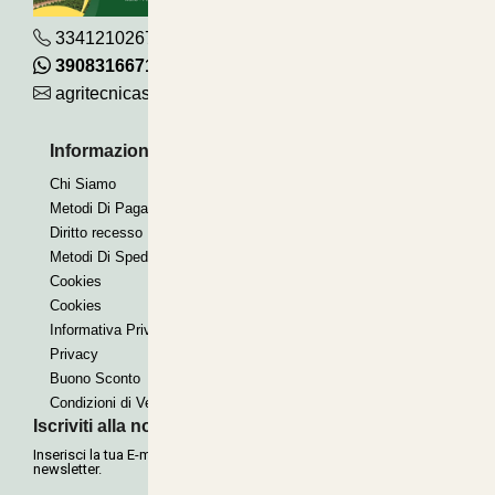
3341210267
390831667115
agritecnicasrl@gmail.com
Informazioni Utili
Pagamenti Accettati
Chi Siamo
Bonifico
Metodi Di Pagamento
Contrassegno
Diritto recesso
Paypal express
Metodi Di Spedizione
Cookies
Cookies
Informativa Privacy
Privacy
Buono Sconto
Condizioni di Vendita
Iscriviti alla nostra Newsletter
Inserisci la tua E-mail per ricevere le nostre offerte tramite
newsletter.