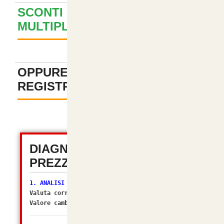
SCONTI PER ACQUISTI
MULTIPLI ? GUARDA QUI
+
OPPURE PAGA SENZA
REGISTRAZIONE
-
DIAGNOSTICA TOTALE
PREZZI (OSC 2.2)
1. ANALISI VALUTA
Valuta corrente:
EUR
Valore cambio (Multiplier):
1.00000000
[OK]