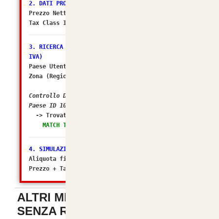
2. DATI PRODOTTO
Prezzo Netto DB: 4.9180
Tax Class ID: 2
3. RICERCA ZONA FISCALE (Il sospettato per NO
IVA)
Paese Utente/Store ID: 105
Zona (Regione) ID: 238
Controllo DB: In quali Zone Fiscali rientra il
Paese ID 105?
-> Trovato in Geo Zone ID:
2 (Italia)
MATCH TROVATO! Tasso configurato: 22.0000%
4. SIMULAZIONE FINALE
Aliquota finale calcolata da osC: 22%
Prezzo + Tasse (Matematico): 5.99996
ALTRI METODI DI PAGAMENTO
SENZA REGISTRAZIONE
-