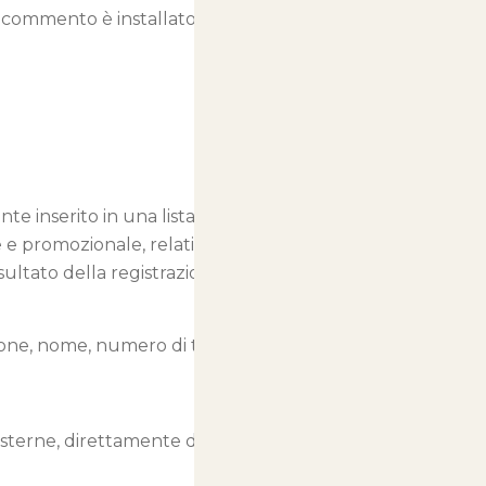
 di commento è installato.
te inserito in una lista di contatti
 e promozionale, relative a
ultato della registrazione a
nazione, nome, numero di telefono,
 esterne, direttamente dalle