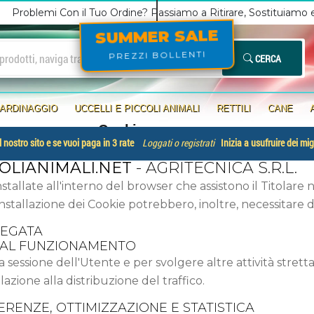
Problemi Con il Tuo Ordine? Passiamo a Ritirare, Sostituiamo
SUMMER SALE
PREZZI BOLLENTI
CERCA
IARDINAGGIO
UCCELLI E PICCOLI ANIMALI
RETTILI
CANE
Cookies
 nostro sito e se vuoi paga in 3 rate
Loggati o registrati
Inizia a usufruire dei mig
LIANIMALI.NET
- AGRITECNICA S.R.L.
nstallate all'interno del browser che assistono il Titolare 
di installazione dei Cookie potrebbero, inoltre, necessitare
REGATA
E AL FUNZIONAMENTO
a sessione dell'Utente e per svolgere altre attività stret
zione alla distribuzione del traffico.
ERENZE, OTTIMIZZAZIONE E STATISTICA