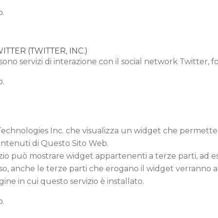
o.
TTER (TWITTER, INC.)
sono servizi di interazione con il social network Twitter, fo
o.
 Technologies Inc. che visualizza un widget che permette 
contenuti di Questo Sito Web.
io può mostrare widget appartenenti a terze parti, ad es
caso, anche le terze parti che erogano il widget verranno
agine in cui questo servizio è installato.
o.