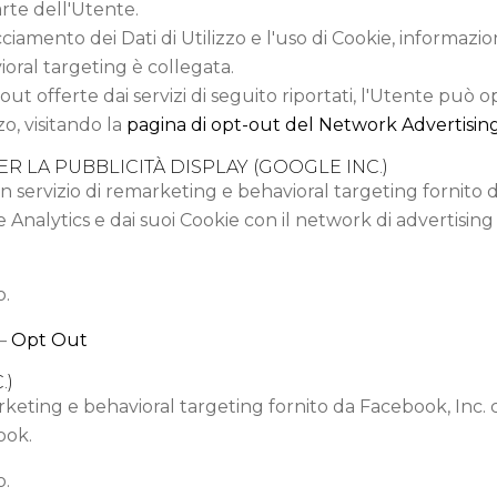
arte dell'Utente.
cciamento dei Dati di Utilizzo e l'uso di Cookie, informazi
ioral targeting è collegata.
-out offerte dai servizi di seguito riportati, l'Utente può o
zo, visitando la
pagina di opt-out del Network Advertising 
 LA PUBBLICITÀ DISPLAY (GOOGLE INC.)
un servizio di remarketing e behavioral targeting fornito 
e Analytics e dai suoi Cookie con il network di advertisin
o.
–
Opt Out
.)
ting e behavioral targeting fornito da Facebook, Inc. ch
ook.
o.