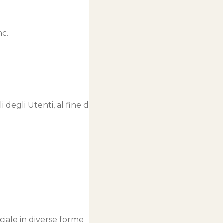
SALDI ESTIVI - TUTTO SCONTATO
nc.
egli Utenti, al fine di filtrarlo
ciale in diverse forme