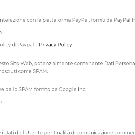
 interazione con la piattaforma PayPal, forniti da PayPal I
o.
olicy di Paypal –
Privacy Policy
Questo Sito Web, potenzialmente contenente Dati Personali d
conosciuti come SPAM.
e dallo SPAM fornito da Google Inc.
o.
re i Dati dell’Utente per finalità di comunicazione commer