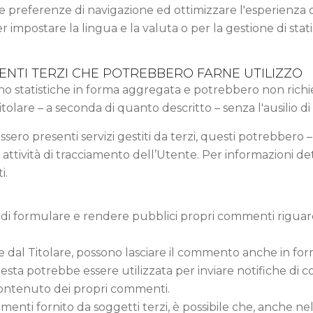
e preferenze di navigazione ed ottimizzare l'esperienza d
 impostare la lingua e la valuta o per la gestione di stat
ENTI TERZI CHE POTREBBERO FARNE UTILIZZO
gono statistiche in forma aggregata e potrebbero non rich
lare – a seconda di quanto descritto – senza l'ausilio di 
ossero presenti servizi gestiti da terzi, questi potrebbero
ttività di tracciamento dell’Utente. Per informazioni detta
i.
 di formulare e rendere pubblici propri commenti riguar
e dal Titolare, possono lasciare il commento anche in for
, questa potrebbe essere utilizzata per inviare notifiche di
contenuto dei propri commenti.
mmenti fornito da soggetti terzi, è possibile che, anche nel