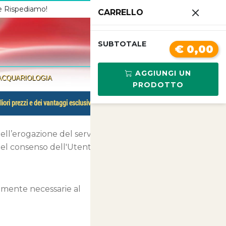
 e Rispediamo!
Chiamaci
3341210267
CARRELLO
0
SUBTOTALE
€ 0,00
AGGIUNGI UN
ACQUARIOLOGIA
PRODOTTO
liori prezzi e dei vantaggi esclusivi.
nell’erogazione del servizio in base
 del consenso dell'Utente.
tamente necessarie al