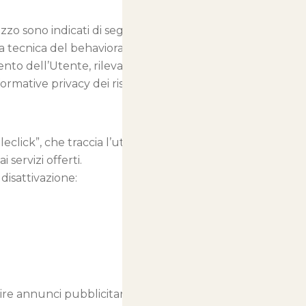
izzo sono indicati di seguito.
la tecnica del behavioral
ento dell’Utente, rilevati anche al
ormative privacy dei rispettivi
lick”, che traccia l’utilizzo di
servizi offerti.
disattivazione:
ire annunci pubblicitari basati