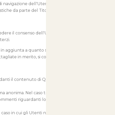
i navigazione dell'Utente. Fra
istiche da parte del Titolare del
iedere il consenso dell'Utente o
terzi.
 – in aggiunta a quanto specificato
gliate in merito, si consiglia di
danti il contenuto di Questo Sito
ma anonima. Nel caso tra i Dati
 commenti riguardanti lo stesso
 caso in cui gli Utenti non