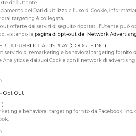
arte dell'Utente.
cciamento dei Dati di Utilizzo e l'uso di Cookie, informazi
ioral targeting è collegata.
-out offerte dai servizi di seguito riportati, l'Utente può o
zo, visitando la
pagina di opt-out del Network Advertising 
 LA PUBBLICITÀ DISPLAY (GOOGLE INC.)
un servizio di remarketing e behavioral targeting fornito 
e Analytics e dai suoi Cookie con il network di advertisin
o.
–
Opt Out
.)
ting e behavioral targeting fornito da Facebook, Inc. ch
ook.
o.