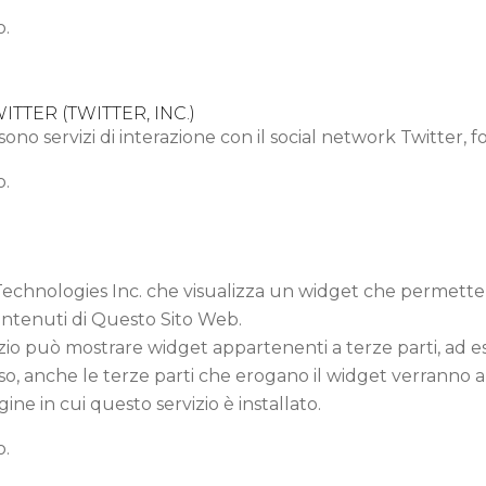
o.
TTER (TWITTER, INC.)
sono servizi di interazione con il social network Twitter, fo
o.
 Technologies Inc. che visualizza un widget che permette 
contenuti di Questo Sito Web.
io può mostrare widget appartenenti a terze parti, ad es
caso, anche le terze parti che erogano il widget verranno
agine in cui questo servizio è installato.
o.