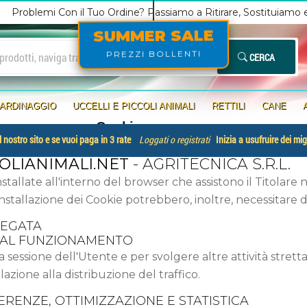
Problemi Con il Tuo Ordine? Passiamo a Ritirare, Sostituiamo
SUMMER SALE
PREZZI BOLLENTI
CERCA
IARDINAGGIO
UCCELLI E PICCOLI ANIMALI
RETTILI
CANE
Cookies
 nostro sito e se vuoi paga in 3 rate
Loggati o registrati
Inizia a usufruire dei mig
LIANIMALI.NET
- AGRITECNICA S.R.L.
nstallate all'interno del browser che assistono il Titolare 
di installazione dei Cookie potrebbero, inoltre, necessitare
REGATA
E AL FUNZIONAMENTO
a sessione dell'Utente e per svolgere altre attività stret
zione alla distribuzione del traffico.
ERENZE, OTTIMIZZAZIONE E STATISTICA