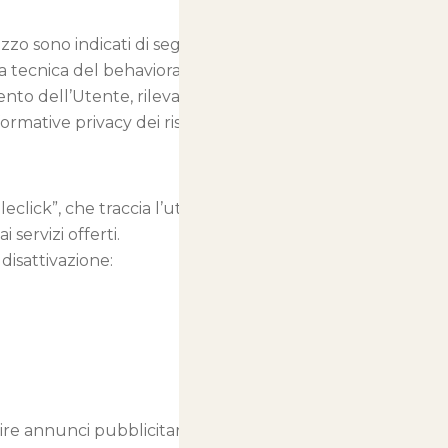
izzo sono indicati di seguito.
la tecnica del behavioral
ento dell’Utente, rilevati anche al
ormative privacy dei rispettivi
lick”, che traccia l’utilizzo di
servizi offerti.
disattivazione:
ire annunci pubblicitari basati