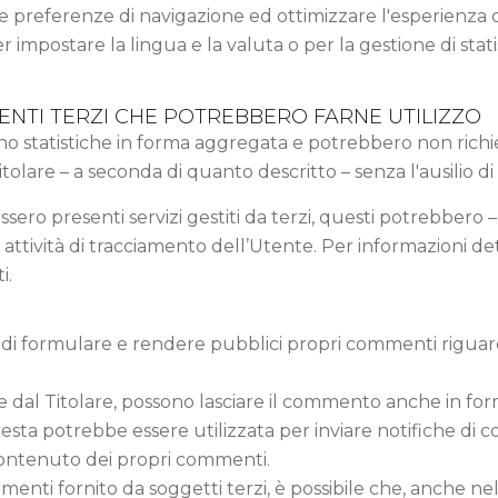
e preferenze di navigazione ed ottimizzare l'esperienza d
 impostare la lingua e la valuta o per la gestione di stat
ENTI TERZI CHE POTREBBERO FARNE UTILIZZO
gono statistiche in forma aggregata e potrebbero non rich
lare – a seconda di quanto descritto – senza l'ausilio di 
ossero presenti servizi gestiti da terzi, questi potrebbero
ttività di tracciamento dell’Utente. Per informazioni detta
i.
 di formulare e rendere pubblici propri commenti riguar
e dal Titolare, possono lasciare il commento anche in for
, questa potrebbe essere utilizzata per inviare notifiche di
contenuto dei propri commenti.
mmenti fornito da soggetti terzi, è possibile che, anche nel