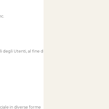
SALDI ESTIVI - TUTTO SCONTATO
nc.
egli Utenti, al fine di filtrarlo
ciale in diverse forme