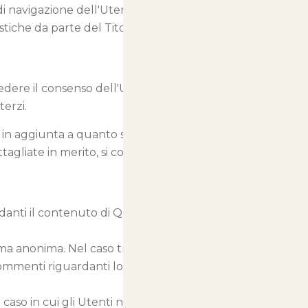
i navigazione dell'Utente. Fra
istiche da parte del Titolare del
iedere il consenso dell'Utente o
terzi.
 – in aggiunta a quanto specificato
gliate in merito, si consiglia di
danti il contenuto di Questo Sito
ma anonima. Nel caso tra i Dati
 commenti riguardanti lo stesso
 caso in cui gli Utenti non