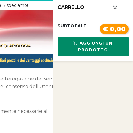
 e Rispediamo!
Chiamaci
3341210267
CARRELLO
0
SUBTOTALE
€ 0,00
AGGIUNGI UN
ACQUARIOLOGIA
PRODOTTO
liori prezzi e dei vantaggi esclusivi.
nell’erogazione del servizio in base
 del consenso dell'Utente.
tamente necessarie al