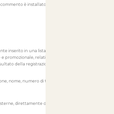
 di commento è installato.
te inserito in una lista di contatti
 e promozionale, relative a
ultato della registrazione a
nazione, nome, numero di telefono,
 esterne, direttamente dalle