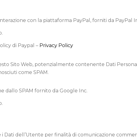
 interazione con la piattaforma PayPal, forniti da PayPal I
o.
olicy di Paypal –
Privacy Policy
Questo Sito Web, potenzialmente contenente Dati Personali d
conosciuti come SPAM.
e dallo SPAM fornito da Google Inc.
o.
re i Dati dell’Utente per finalità di comunicazione commer