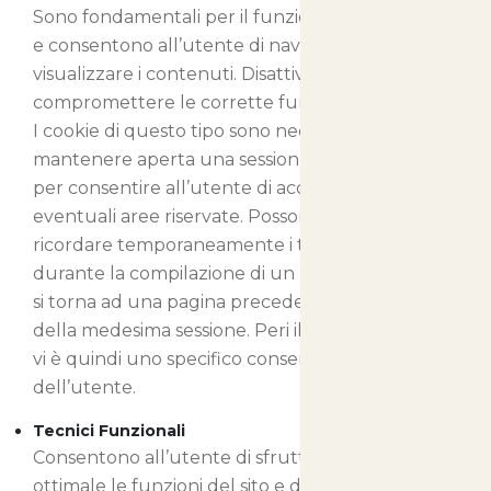
Sono fondamentali per il funzionamento del sito
e consentono all’utente di navigare e di
visualizzare i contenuti. Disattivandoli potreste
compromettere le corrette funzionalità del sito.
I cookie di questo tipo sono necessari per
mantenere aperta una sessione di navigazione o
per consentire all’utente di accedere ad
eventuali aree riservate. Possono inoltre
ricordare temporaneamente i testi inseriti
durante la compilazione di un modulo, quando
si torna ad una pagina precedente nel corso
della medesima sessione. Peri il loro rilascio non
vi è quindi uno specifico consenso da parte
dell’utente.
Tecnici Funzionali
Consentono all’utente di sfruttare in maniera
ottimale le funzioni del sito e di fruire di una