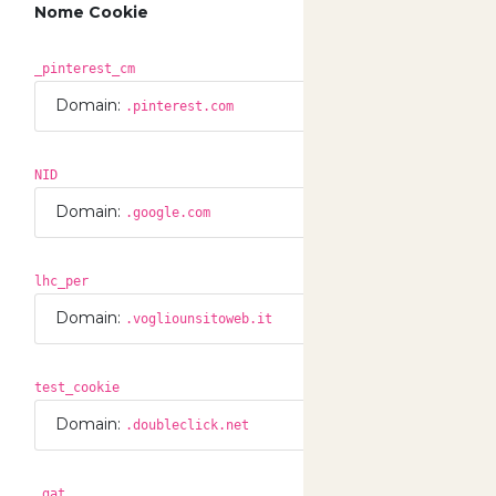
Nome Cookie
Dur
_pinterest_cm
365 
Domain:
.pinterest.com
NID
183 
Domain:
.google.com
lhc_per
186 
Domain:
.vogliounsitoweb.it
test_cookie
0 Gi
Domain:
.doubleclick.net
_gat