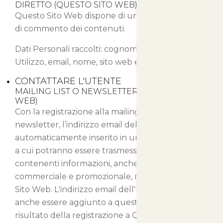
DIRETTO (QUESTO SITO WEB)
Questo Sito Web dispone di un proprio sistema
di commento dei contenuti.
Dati Personali raccolti: cognome, Cookie, Dati di
Utilizzo, email, nome, sito web e username.
CONTATTARE L'UTENTE
MAILING LIST O NEWSLETTER (QUESTO SITO
WEB)
Con la registrazione alla mailing list o alla
newsletter, l’indirizzo email dell’Utente viene
automaticamente inserito in una lista di contatti
a cui potranno essere trasmessi messaggi email
contenenti informazioni, anche di natura
commerciale e promozionale, relative a Questo
Sito Web. L'indirizzo email dell'Utente potrebbe
anche essere aggiunto a questa lista come
risultato della registrazione a Questo Sito Web o