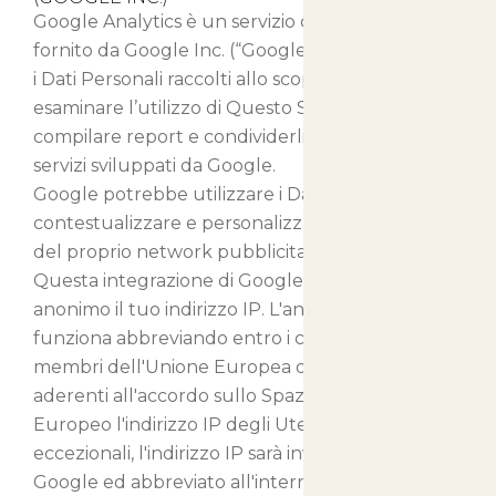
Google Analytics è un servizio di analisi web
fornito da Google Inc. (“Google”). Google utilizza
i Dati Personali raccolti allo scopo di tracciare ed
esaminare l’utilizzo di Questo Sito Web,
compilare report e condividerli con gli altri
servizi sviluppati da Google.
Google potrebbe utilizzare i Dati Personali per
contestualizzare e personalizzare gli annunci
del proprio network pubblicitario.
Questa integrazione di Google Analytics rende
anonimo il tuo indirizzo IP. L'anonimizzazione
funziona abbreviando entro i confini degli stati
membri dell'Unione Europea o in altri Paesi
aderenti all'accordo sullo Spazio Economico
Europeo l'indirizzo IP degli Utenti. Solo in casi
eccezionali, l'indirizzo IP sarà inviato ai server di
Google ed abbreviato all'interno degli Stati Uniti.