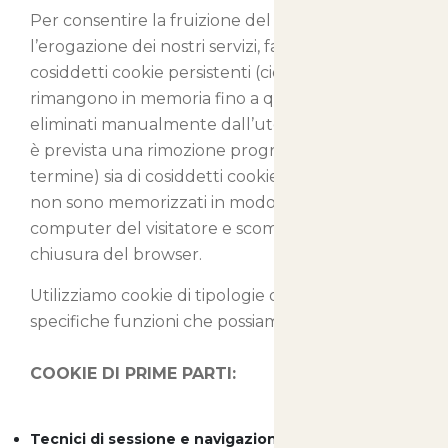
Per consentire la fruizione del nostro sito e
l’erogazione dei nostri servizi, facciamo uso sia di
cosiddetti cookie persistenti (cioè cookie che
rimangono in memoria fino a quando non sono
eliminati manualmente dall’utente o per i quali
è prevista una rimozione programmata a lungo
termine) sia di cosiddetti cookie di sessione, che
non sono memorizzati in modo persistente sul
computer del visitatore e scompaiono con la
chiusura del browser.
Utilizziamo cookie di tipologie differenti con
specifiche funzioni che possiamo così classificare:
COOKIE DI PRIME PARTI:
Tecnici di sessione e navigazione