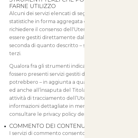
FARNE UTILIZZO
Alcuni dei servizi elencati di seguito raccolgono
statistiche in forma aggregata e potrebbero non
richiedere il consenso dell'Utente o potrebbero
essere gestiti direttamente dal Titolare – a
seconda di quanto descritto – senza l'ausilio di
terzi.
Qualora fra gli strumenti indicati in seguito
fossero presenti servizi gestiti da terzi, questi
potrebbero – in aggiunta a quanto specificato
ed anche all’insaputa del Titolare – compiere
attività di tracciamento dell’Utente. Per
informazioni dettagliate in merito, si consiglia di
consultare le privacy policy dei servizi elencati.
COMMENTO DEI CONTENUTI
I servizi di commento consentono agli Utenti di