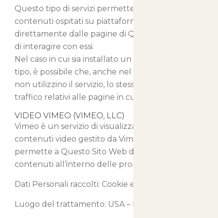
Questo tipo di servizi permette di visualizzare
contenuti ospitati su piattaforme esterne
direttamente dalle pagine di Questo Sito Web e
di interagire con essi.
Nel caso in cui sia installato un servizio di questo
tipo, è possibile che, anche nel caso gli Utenti
non utilizzino il servizio, lo stesso raccolga dati di
traffico relativi alle pagine in cui è installato.
VIDEO VIMEO (VIMEO, LLC)
Vimeo è un servizio di visualizzazione di
contenuti video gestito da Vimeo, LLC che
permette a Questo Sito Web di integrare tali
contenuti all’interno delle proprie pagine.
Dati Personali raccolti: Cookie e Dati di Utilizzo.
Luogo del trattamento: USA –
Privacy Policy