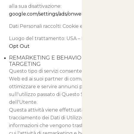
alla sua disattivazione:
google.com/settings/ads/onweb/optout
.
Dati Personali raccolti: Cookie e Dati di Utilizzo.
Luogo del trattamento: USA –
Privacy Policy
–
Opt Out
REMARKETING E BEHAVIORAL
TARGETING
Questo tipo di servizi consente a Questo Sito
Web ed ai suoi partner di comunicare,
ottimizzare e servire annunci pubblicitari basati
sull'utilizzo passato di Questo Sito Web da parte
dell'Utente.
Questa attività viene effettuata tramite il
tracciamento dei Dati di Utilizzo e l'uso di Cookie,
informazioni che vengono trasferite ai partner a
cui l'attività di remarketing e behavioral