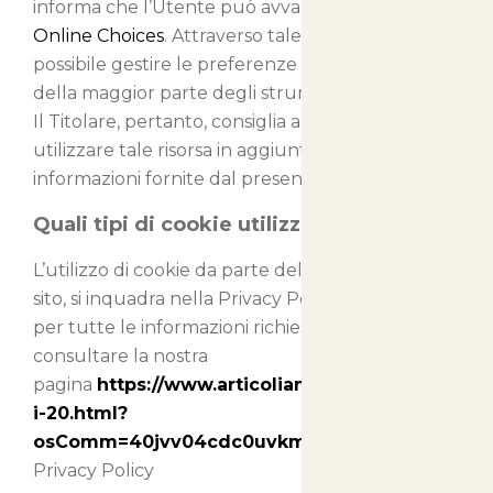
informa che l’Utente può avvalersi di
Your
Online Choices
. Attraverso tale servizio è
possibile gestire le preferenze di tracciamento
della maggior parte degli strumenti pubblicitari.
Il Titolare, pertanto, consiglia agli Utenti di
utilizzare tale risorsa in aggiunta alle
informazioni fornite dal presente documento.
Quali tipi di cookie utilizziamo
L’utilizzo di cookie da parte del titolare di questo
sito, si inquadra nella Privacy Policy dello stesso;
per tutte le informazioni richieste potete
consultare la nostra
pagina
https://www.articolianimali.net/cookies-
i-20.html?
osComm=40jvv04cdc0uvkmv6einbutf00
Privacy Policy