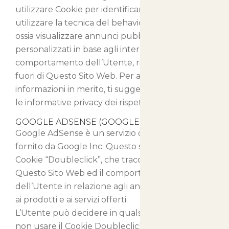
utilizzare Cookie per identificare l’Utente o
utilizzare la tecnica del behavioral retargeting,
ossia visualizzare annunci pubblicitari
personalizzati in base agli interessi e al
comportamento dell’Utente, rilevati anche al di
fuori di Questo Sito Web. Per avere maggiori
informazioni in merito, ti suggeriamo di verificare
le informative privacy dei rispettivi servizi.
GOOGLE ADSENSE (GOOGLE INC.)
Google AdSense è un servizio di advertising
fornito da Google Inc. Questo servizio usa il
Cookie “Doubleclick”, che traccia l’utilizzo di
Questo Sito Web ed il comportamento
dell’Utente in relazione agli annunci pubblicitari,
ai prodotti e ai servizi offerti.
L’Utente può decidere in qualsiasi momento di
non usare il Cookie Doubleclick provvedendo