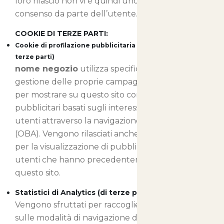
loro rilascio non vi è quindi uno specifico
consenso da parte dell’utente.
COOKIE DI TERZE PARTI:
Cookie di profilazione pubblicitaria e di retargeting (di
terze parti)
nome negozio
utilizza specifici cookie per la
gestione delle proprie campagne pubblicitarie e
per mostrare su questo sito contenuti
pubblicitari basati sugli interessi manifestati dagli
utenti attraverso la navigazione in internet
(OBA). Vengono rilasciati anche cookie utilizzati
per la visualizzazione di pubblicità mirate a
utenti che hanno precedentemente visitato
questo sito.
Statistici di Analytics (di terze parti)
Vengono sfruttati per raccogliere informazioni
sulle modalità di navigazione degli utenti sul