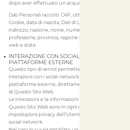
dopo aver effettuato un acquisto.
Dati Personali raccolti: CAP, città, cognome,
Cookie, data di nascita, Dati di Utilizzo, email,
indirizzo, nazione, nome, numero di telefono,
professione, provincia, ragione sociale, sesso, sito
web e stato.
INTERAZIONE CON SOCIAL NETWORK E
PIATTAFORME ESTERNE
Questo tipo di servizi permette di effettuare
interazioni con i social network, o con altre
piattaforme esterne, direttamente dalle pagine
di Questo Sito Web.
Le interazioni e le informazioni acquisite da
Questo Sito Web sono in ogni caso soggette alle
impostazioni privacy dell’Utente relative ad ogni
social network.
Nel caso in cui sia installato un servizio di