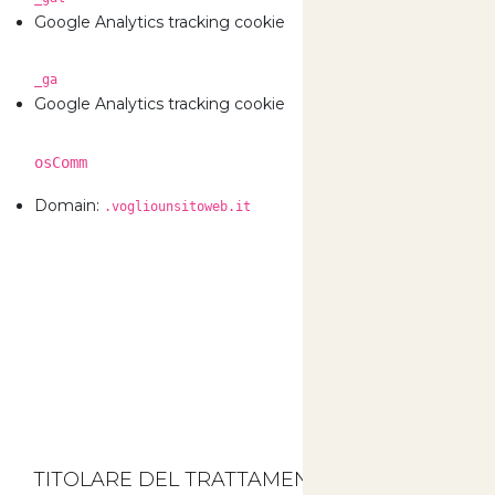
0 Gi
Google Analytics tracking cookie
_ga
730 
Google Analytics tracking cookie
osComm
730 
Domain:
.vogliounsitoweb.it
TITOLARE DEL TRATTAMENTO DEI DATI