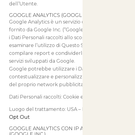
dell’Utente.
GOOGLE ANALYTICS (GOOGLE INC.)
Google Analytics è un servizio di analisi web
fornito da Google Inc. (“Google”). Google utilizza
i Dati Personali raccolti allo scopo di tracciare ed
esaminare l’utilizzo di Questo Sito Web,
compilare report e condividerli con gli altri
servizi sviluppati da Google.
Google potrebbe utilizzare i Dati Personali per
contestualizzare e personalizzare gli annunci
del proprio network pubblicitario.
Dati Personali raccolti: Cookie e Dati di Utilizzo.
Luogo del trattamento: USA –
Privacy Policy
–
Opt Out
GOOGLE ANALYTICS CON IP ANONIMIZZATO
(GOOGLE INC.)