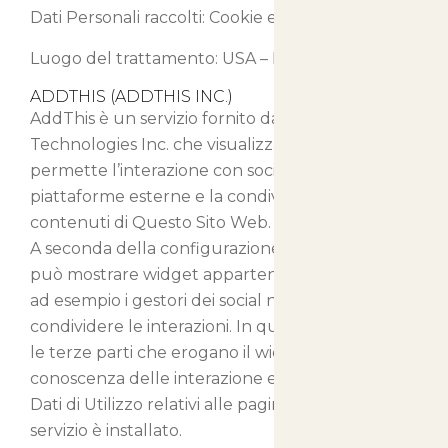
Dati Personali raccolti: Cookie e Dati di Utilizzo.
Luogo del trattamento: USA –
Privacy Policy
ADDTHIS (ADDTHIS INC.)
AddThis è un servizio fornito da Clearspring
Technologies Inc. che visualizza un widget che
permette l’interazione con social network e
piattaforme esterne e la condivisione dei
contenuti di Questo Sito Web.
A seconda della configurazione, questo servizio
può mostrare widget appartenenti a terze parti,
ad esempio i gestori dei social network su cui
condividere le interazioni. In questo caso, anche
le terze parti che erogano il widget verranno a
conoscenza delle interazione effettuata e dei
Dati di Utilizzo relativi alle pagine in cui questo
servizio è installato.