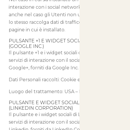
interazione con i social network, è possibile che,
anche nel caso gli Utenti non utilizzino il servizio,
lo stesso raccolga dati di traffico relativi alle
pagine in cui è installato.
PULSANTE +1 E WIDGET SOCIALI DI GOOGLE+
(GOOGLE INC.)
Il pulsante +1 e i widget sociali di Google+ sono
servizi di interazione con il social network
Google+, forniti da Google Inc.
Dati Personali raccolti: Cookie e Dati di Utilizzo.
Luogo del trattamento: USA –
Privacy Policy
PULSANTE E WIDGET SOCIALI DI LINKEDIN
(LINKEDIN CORPORATION)
Il pulsante e i widget sociali di LinkedIn sono
servizi di interazione con il social network
Linkedin, forniti da LinkedIn Corporation.