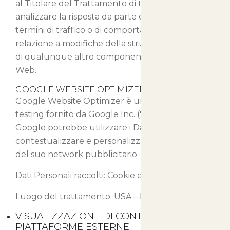
al Titolare del Trattamento di tener traccia ed
analizzare la risposta da parte dell’Utente, in
termini di traffico o di comportamento, in
relazione a modifiche della struttura, del testo o
di qualunque altro componente di Questo Sito
Web.
GOOGLE WEBSITE OPTIMIZER (GOOGLE INC.)
Google Website Optimizer è un servizio di A/B
testing fornito da Google Inc. ("Google").
Google potrebbe utilizzare i Dati Personali per
contestualizzare e personalizzare gli annunci
del suo network pubblicitario.
Dati Personali raccolti: Cookie e Dati di Utilizzo.
Luogo del trattamento: USA –
Privacy Policy
VISUALIZZAZIONE DI CONTENUTI DA
PIATTAFORME ESTERNE