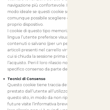
navigazione più confortevole. Il sito funziona in
modo ideale se questi cookie sono abilitati, ma è
comunque possibile scegliere di non attivarli sul
proprio dispositivo.
I cookie di questo tipo memorizzano in quale
lingua l’utente preferisce visualizzare i nostri
contenuti o salvano (per un periodo limitato) gli
articoli presenti nel carrello virtuale nel caso in
cui si chiuda la sessione prima di aver ultimato
l’acquisto. Peri il loro rilascio non vi è quindi uno
specifico consenso da parte dell’utente.
Tecnici di Consenso
Questo cookie tiene traccia del consenso
prestato dall’utente all’utilizzo dei cookie su
questo sito, in modo da non riproporre nelle
future visite l’informativa breve sui cookie. Peri il