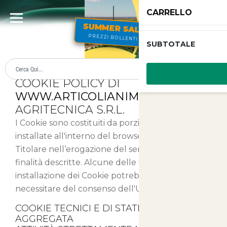
CARRELLO
SUMMER SALE
PREZZI BOLLENTI
SUBTOTALE
Cookies
COOKIE POLICY DI
WWW.ARTICOLIANIMALI.NET
-
AGRITECNICA S.R.L.
I Cookie sono costituiti da porzioni di codice
installate all'interno del browser che assistono il
Titolare nell’erogazione del servizio in base alle
finalità descritte. Alcune delle finalità di
installazione dei Cookie potrebbero, inoltre,
necessitare del consenso dell'Utente.
COOKIE TECNICI E DI STATISTICA
AGGREGATA