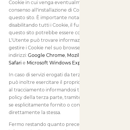
Cookie in cui venga eventualmente salvato il
consenso all'installazione di Cookie da parte di
questo sito. È importante notare che
disabilitando tutti i Cookie, il funzionamento di
questo sito potrebbe essere compromesso.
L'Utente può trovare informazioni su come
gestire i Cookie nel suo browser ai seguenti
indirizzi:
Google Chrome
,
Mozilla Firefox
,
Apple
Safari
e
Microsoft Windows Explorer
.
In caso di servizi erogati da terze parti, l'Utente
può inoltre esercitare il proprio diritto ad opporsi
al tracciamento informandosi tramite la privacy
policy della terza parte, tramite il link di opt out
se esplicitamente fornito o contattando
direttamente la stessa.
Fermo restando quanto precede, il Titolare