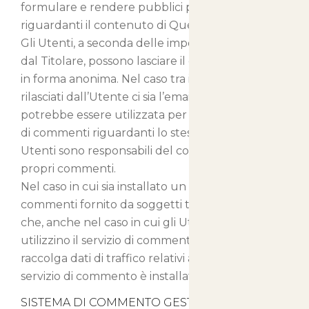
formulare e rendere pubblici propri commenti
riguardanti il contenuto di Questo Sito Web.
Gli Utenti, a seconda delle impostazioni decise
dal Titolare, possono lasciare il commento anche
in forma anonima. Nel caso tra i Dati Personali
rilasciati dall’Utente ci sia l’email, questa
potrebbe essere utilizzata per inviare notifiche
di commenti riguardanti lo stesso contenuto. Gli
Utenti sono responsabili del contenuto dei
propri commenti.
Nel caso in cui sia installato un servizio di
commenti fornito da soggetti terzi, è possibile
che, anche nel caso in cui gli Utenti non
utilizzino il servizio di commento, lo stesso
raccolga dati di traffico relativi alle pagine in cui il
servizio di commento è installato.
SISTEMA DI COMMENTO GESTITO IN MODO