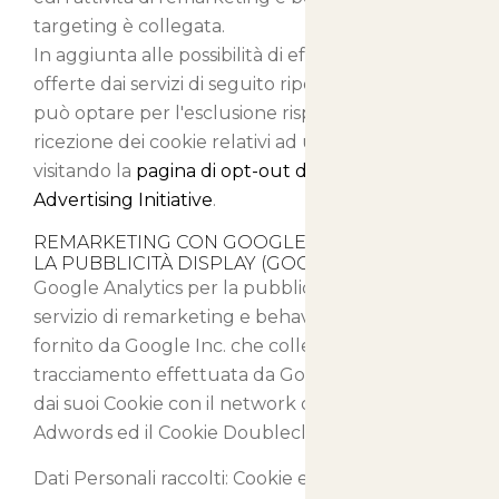
targeting è collegata.
In aggiunta alle possibilità di effettuare l'opt-out
offerte dai servizi di seguito riportati, l'Utente
può optare per l'esclusione rispetto alla
ricezione dei cookie relativi ad un servizio terzo,
visitando la
pagina di opt-out del Network
Advertising Initiative
.
REMARKETING CON GOOGLE ANALYTICS PER
LA PUBBLICITÀ DISPLAY (GOOGLE INC.)
Google Analytics per la pubblicità display è un
servizio di remarketing e behavioral targeting
fornito da Google Inc. che collega l'attività di
tracciamento effettuata da Google Analytics e
dai suoi Cookie con il network di advertising
Adwords ed il Cookie Doubleclick.
Dati Personali raccolti: Cookie e Dati di Utilizzo.