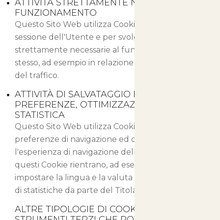
ATTIVITÀ STRETTAMENTE NECESSARIE AL
FUNZIONAMENTO
Questo Sito Web utilizza Cookie per salvare la
sessione dell'Utente e per svolgere altre attività
strettamente necessarie al funzionamento dello
stesso, ad esempio in relazione alla distribuzione
del traffico.
ATTIVITÀ DI SALVATAGGIO DELLE
PREFERENZE, OTTIMIZZAZIONE E
STATISTICA
Questo Sito Web utilizza Cookie per salvare le
preferenze di navigazione ed ottimizzare
l'esperienza di navigazione dell'Utente. Fra
questi Cookie rientrano, ad esempio, quelli per
impostare la lingua e la valuta o per la gestione
di statistiche da parte del Titolare del sito.
ALTRE TIPOLOGIE DI COOKIE O
STRUMENTI TERZI CHE POTREBBERO