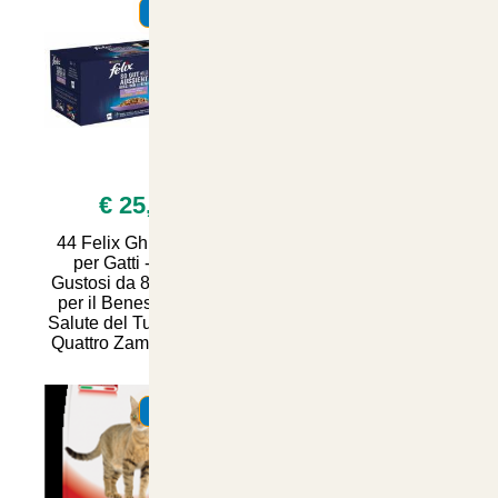
SUMMER
SUMMER
€ 25,90
€ 11,00
44 Felix Ghiottonerie
Crocchette Natural
per Gatti - Snack
Trainer Sterilized per
Gustosi da 85 Grammi
Gatti al Salmone - 2kg
per il Benessere e la
di Nutrizione Sana e
Salute del Tuo Amico a
Bilanciata per il
Quattro Zampe | Artico
Benessere del Tuo
Felino
SUMMER
SUMMER