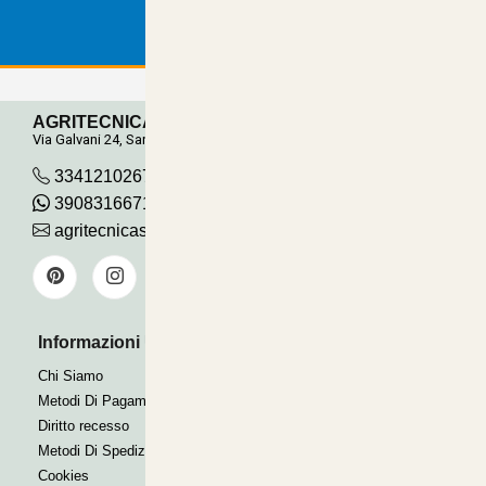
AGRITECNICA S.R.L.
Via Galvani 24, San Pancrazio
3341210267
390831667115
agritecnicasrl@gmail.com
Informazioni Utili
Pagamenti Accettati
Bonifico
Chi Siamo
Contrassegno
Metodi Di Pagamento
Paypal express
Diritto recesso
Metodi Di Spedizione
Cookies