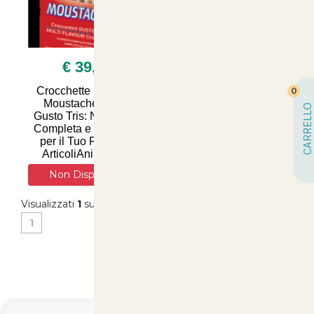
€ 39,90
€ 84,90
Crocchette per Gatto
Royal Canin Regular
0
Moustache 20kg -
Fit 32 cibo secco per
CARRELLO
Gusto Tris: Nutrizione
gatti adulti 10kg
Completa e Deliziosa
per il Tuo Felino su
ArticoliAnimali.net
Non Disponibile
Visualizzati
1
su
10
(di
10
prodotti)
1