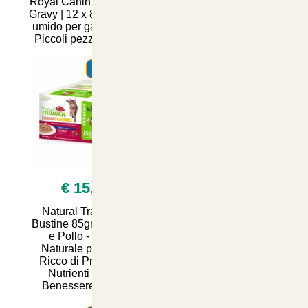
Royal Canin Instinctive
Starcat Adult Mix Pollo
Gravy | 12 x 85 g | Cibo
con Pesce e Verdure
umido per gatti adulti |
15kg
Piccoli pezzi in salsa
SUMMER
SUMMER
€ 15,90
€ 7,99
Natural Trainer 24
Natural Trainer
Bustine 85gr Salmone
Sterilized: 12 Bustine di
e Pollo - Snack
Merluzzo e Tacchino
Naturale per Cani,
per un'Alimentazione
Ricco di Proteine e
Sana e Gustosa -
Nutrienti per un
Ideale per gatti Sterili
Benessere Ottima