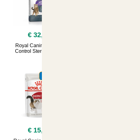
€ 32,50
€ 19,90
Royal Canin Appetite
Royal Canin Sterilised,
Control Sterilised 2kg
Cibo Umido per Gatti
Adulti Sterilizzati
12x85grammi Jelly
SUMMER
SUMMER
€ 15,00
€ 23,90