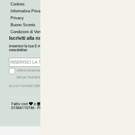
Cookies
Informativa Privacy
Privacy
Buono Sconto
Condizioni di Vendita
Iscriviti alla nostra Newsletter
Inserisci la tua E-mail per ricevere le nostre offerte tramite
newsletter.
Letta e compresa l'informativa sulla Privacy autorizzo il trattamento dei miei
dati per finalità di marketing (ricevere newsletter, novità, promozioni) da parte
ISCRIVITI
di u/0/116196691289279339016
Fatto con
e
©
Copyright 2026
AGRITECNICA S.R.L.
- P.Iva:
01566110746 - Powered:
synchrosystem labs
- Design:
adesigner