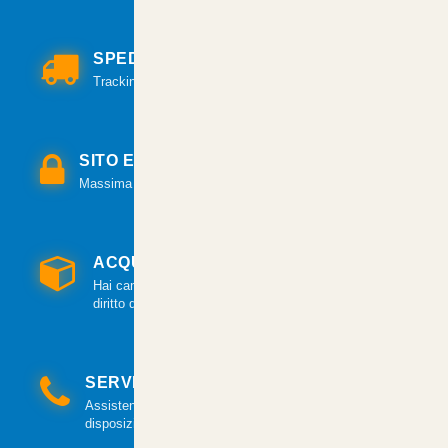
SPEDIZIONI VELOCI
Tracking per il monitoraggio della spedizione.
SITO E PAGAMENTI SICURI
Massima sicurezza per tutte le modalità di pagamento.
ACQUISTO GARANTITO
Hai cambiato idea? Hai 14 giorni per esercitare il
diritto di recesso.
SERVIZIO CLIENTI
Assistenza clienti via mail e telefonica a tua
disposizione.