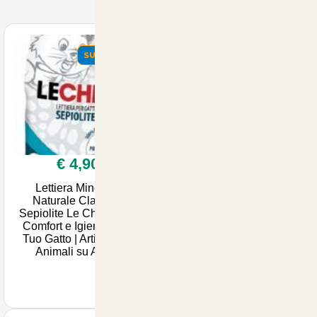
SUMMER
SUMMER
€ 4,90
€ 16,90
Lettiera Minerale
Fipralone spot on per
Naturale Classica
gatti contro pulci e
Sepiolite Le Chat 10 lt -
zecche
Comfort e Igiene per il
Tuo Gatto | Articoli per
Animali su Artico