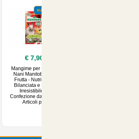
SUMMER
SUMMER
€ 7,90
€ 8,00
Mangime per Conigli
Pinza con Cesoia per
Nani Manitoba con
Piante da Acquario
Frutta - Nutrizione
70cm - Strumento
Bilanciata e Gusto
Essenziale per la Cura
Irresistibile in
del Tuo Acquario -
Confezione da 2.5kg |
Accessori di Qualità s
Articoli per