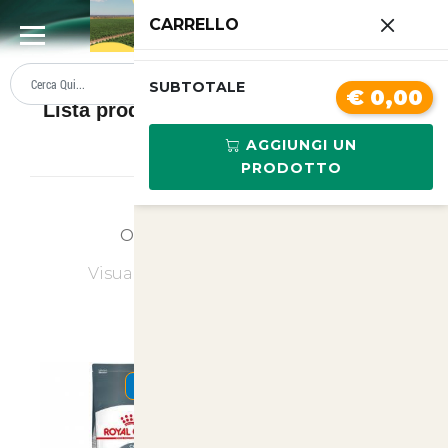
0
CARRELLO
SUMMER SALE
PREZZI BOLLENTI
SUBTOTALE
€ 0,00
Lista prodotti Cibo Secco e umido per
gatti
AGGIUNGI UN
PRODOTTO
Ordina
Ultimi Arrivi
Visualizzati
1
su
10
(di
10
prodotti)
SUMMER
SUMMER