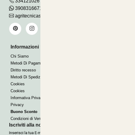
3341210267
390831667115
agritecnicasrl@gmail.com
Informazioni Utili
Pagamenti Accettati
Bonifico
Chi Siamo
Contrassegno
Metodi Di Pagamento
Paypal express
Diritto recesso
Metodi Di Spedizione
Cookies
Cookies
Informativa Privacy
Privacy
Buono Sconto
Condizioni di Vendita
Iscriviti alla nostra Newsletter
Inserisci la tua E-mail per ricevere le nostre offerte tramite