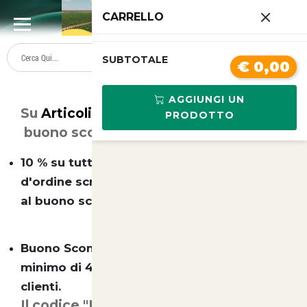
0
CARRELLO
SUMMER SALE
PREZZI BOLLENTI
SUBTOTALE
€ 0,00
Buono Sconto
AGGIUNGI UN
Su
Articoli Animali
esistono due tipi di
PRODOTTO
buono sconto ( non cumulabili):
10 % su tutto il catalogo e senza minimo
d'ordine scrivendo nella casella dedicata
al buono sconto "ebay"
Buono Sconto 10 euro su un acquisto
minimo di 49 euro per tutti i nostri nuovi
clienti.
Il codice "Newclient" o "ebay" deve