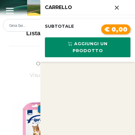
0
CARRELLO
SUMMER SALE
PREZZI BOLLENTI
SUBTOTALE
€ 0,00
Lista prodotti Antiparassitari
AGGIUNGI UN
PRODOTTO
Ordina
Ultimi Arrivi
Visualizzati
1
su
1
(di
1
prodotti)
SUMMER