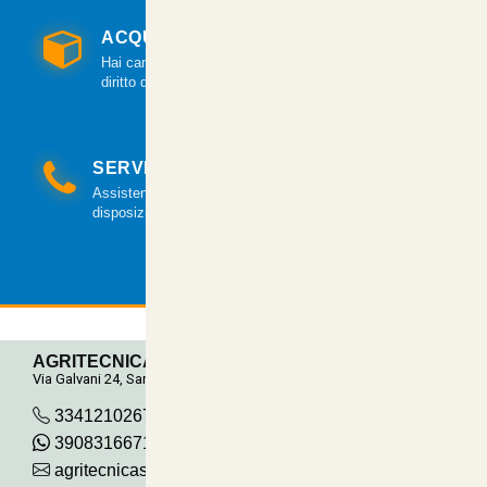
ACQUISTO GARANTITO
Hai cambiato idea? Hai 14 giorni per esercitare il
diritto di recesso.
SERVIZIO CLIENTI
Assistenza clienti via mail e telefonica a tua
disposizione.
AGRITECNICA S.R.L.
Via Galvani 24, San Pancrazio
3341210267
390831667115
agritecnicasrl@gmail.com