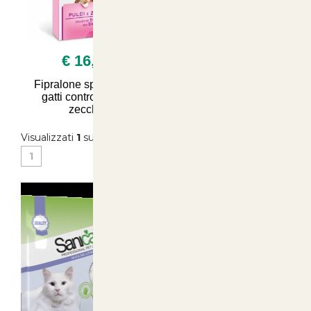
€ 16,90
Fipralone spot on per
gatti contro pulci e
zecche
Visualizzati
1
su
1
(di
1
prodotti)
1