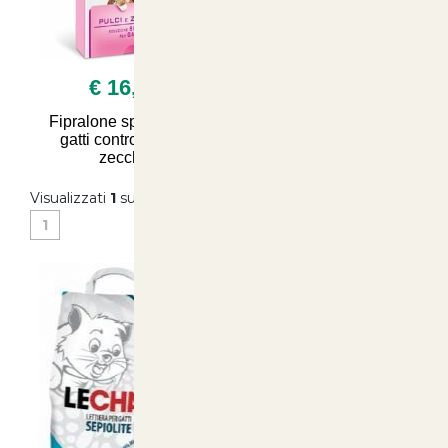
€ 16,90
Fipralone spot on per
gatti contro pulci e
zecche
Visualizzati
1
su
1
(di
1
prodotti)
1