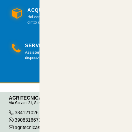
ACQUISTO GARANTITO
Hai cambiato idea? Hai 14 giorni per esercitare il
diritto di recesso.
SERVIZIO CLIENTI
Assistenza clienti via mail e telefonica a tua
disposizione.
AGRITECNICA S.R.L.
Via Galvani 24, San Pancrazio
3341210267
390831667115
agritecnicasrl@gmail.com