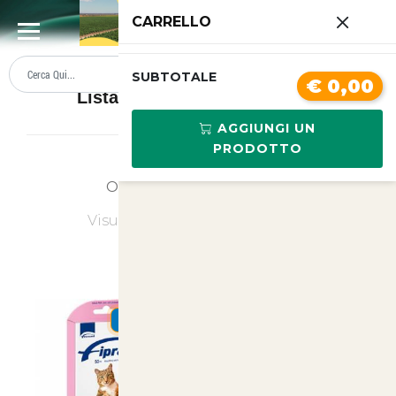
0
CARRELLO
SUMMER SALE
PREZZI BOLLENTI
SUBTOTALE
€ 0,00
Lista prodotti Antiparassitari
AGGIUNGI UN
PRODOTTO
Ordina
Ultimi Arrivi
Visualizzati
1
su
1
(di
1
prodotti)
SUMMER