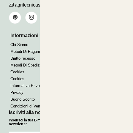
agritecnicasrl@gmail.com
Informazioni Utili
Pagamenti Accettati
Bonifico
Chi Siamo
Contrassegno
Metodi Di Pagamento
Paypal express
Diritto recesso
Metodi Di Spedizione
Cookies
Cookies
Informativa Privacy
Privacy
Buono Sconto
Condizioni di Vendita
Iscriviti alla nostra Newsletter
Inserisci la tua E-mail per ricevere le nostre offerte tramite
newsletter.