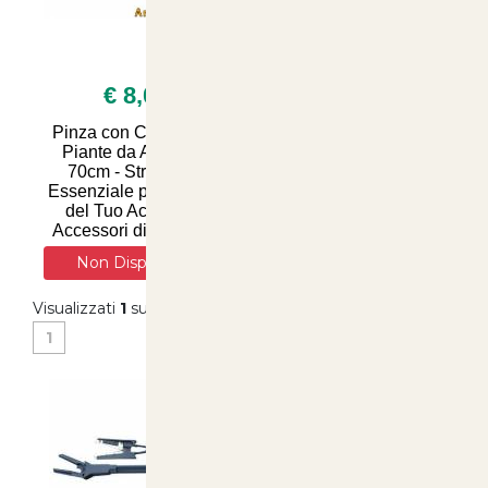
€ 8,00
Pinza con Cesoia per
Piante da Acquario
70cm - Strumento
Essenziale per la Cura
del Tuo Acquario -
Accessori di Qualità s
Non Disponibile
Visualizzati
1
su
1
(di
1
prodotti)
1