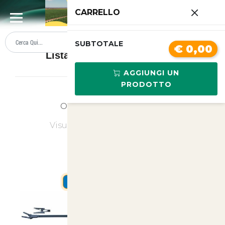
0
CARRELLO
SUMMER SALE
PREZZI BOLLENTI
SUBTOTALE
€ 0,00
Lista prodotti Acquariologia
AGGIUNGI UN
PRODOTTO
Ordina
Ultimi Arrivi
Visualizzati
1
su
1
(di
1
prodotti)
SUMMER