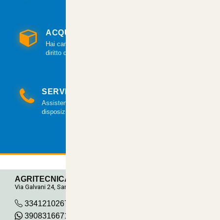
ACQUISTO GARANTITO
Hai cambiato idea? Hai 14 giorni per esercitare il
diritto di recesso.
SERVIZIO CLIENTI
Assistenza clienti via mail e telefonica a tua
disposizione.
AGRITECNICA S.R.L.
Via Galvani 24, San Pancrazio
3341210267
390831667115