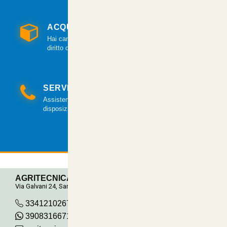
ACQUISTO GARANTITO
Hai cambiato idea? Hai 14 giorni per esercitare il
diritto di recesso.
SERVIZIO CLIENTI
Assistenza clienti via mail e telefonica a tua
disposizione.
AGRITECNICA S.R.L.
Via Galvani 24, San Pancrazio
3341210267
390831667115