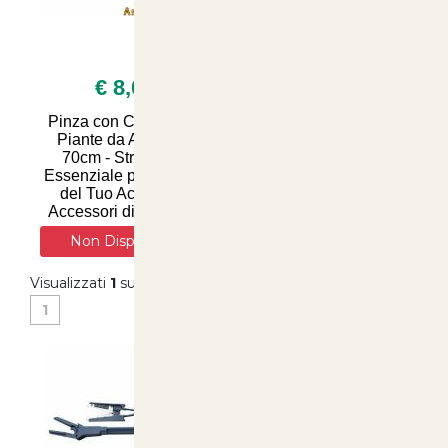
€ 8,00
Pinza con Cesoia per
Piante da Acquario
70cm - Strumento
Essenziale per la Cura
del Tuo Acquario -
Accessori di Qualità s
Non Disponibile
Visualizzati
1
su
1
(di
1
prodotti)
1