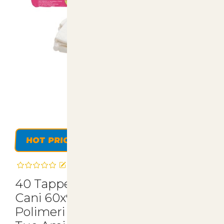
HOT PRICE
Recensisci questo articolo
40 Tappetini Assorbenti per
Cani 60x90 con Adesivi e
Polimeri - Comfort e Igiene per il