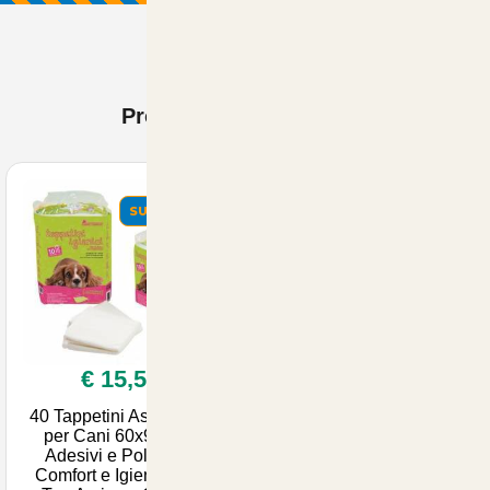
Prodotti Visti di recente
SUMMER
€ 15,51
40 Tappetini Assorbenti
per Cani 60x90 con
Adesivi e Polimeri -
Comfort e Igiene per il