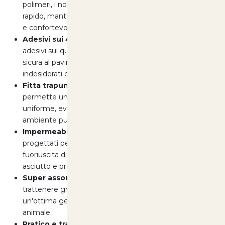
polimeri, i nostri tappetini offrono un assorbimento
rapido, mantenendo la superficie sempre asciutta
e confortevole per il tuo cane.
Adesivi sui 4 lati:
Ogni tappetino è dotato di
adesivi sui quattro lati, che garantiscono una presa
sicura al pavimento, evitando spostamenti
indesiderati durante l’uso.
Fitta trapuntatura:
La trapuntatura fitta
permette un’assorbenza ancora più veloce ed
uniforme, evitando perdite e mantenendo il tuo
ambiente pulito e fresco.
Impermeabile e igienico:
I tappetini sono
progettati per essere impermeabili, impedendo la
fuoriuscita di liquidi e mantenendo il pavimento
asciutto e protetto.
Super assorbente:
Ogni tappetino è studiato per
trattenere grandi quantità di liquido, garantendo
un'ottima gestione delle necessità del tuo
animale.
Pratico e trapuntato:
La struttura trapuntata non