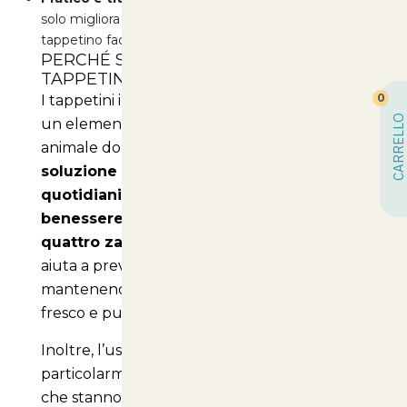
solo migliora l'assorbenza, ma rende anche il
tappetino facile da utilizzare e da smaltire.
PERCHÉ SCEGLIERE I NOSTRI
TAPPETINI IGIENICI?
0
I tappetini igienici per cani rappresentano
CARRELLO
un elemento essenziale per la cura del tuo
animale domestico.
Non solo offrono una
soluzione pratica per i bisogni
quotidiani, ma contribuiscono anche al
benessere e alla salute del tuo amico a
quattro zampe.
Utilizzarli regolarmente
aiuta a prevenire l'umidità e il cattivo odore,
mantenendo il tuo ambiente domestico
fresco e pulito.
Inoltre, l’uso di tappetini igienici è
particolarmente consigliato per i cuccioli
che stanno ancora imparando a fare i bisogni