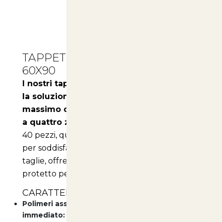
Descrizione
TAPPETINI IGIENICI PER CANI
60X90
I nostri tappetini igienici per cani sono
la soluzione ideale per garantire il
massimo comfort e igiene al tuo amico
a quattro zampe.
Con una confezione da
40 pezzi, questi tappetini sono progettati
per soddisfare le esigenze di cani di tutte le
taglie, offrendo un ambiente pulito e
protetto per il tuo animale domestico.
CARATTERISTICHE PRINCIPALI:
Polimeri assorbenti per un asciutto
immediato:
Grazie alla tecnologia avanzata dei