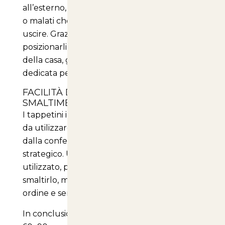
all’esterno, così come per gli animali anziani
o malati che potrebbero avere difficoltà ad
uscire. Grazie alla loro praticità, puoi
posizionarli facilmente in qualsiasi angolo
della casa, garantendo sempre un’area
dedicata per il tuo cane.
FACILITÀ DI UTILIZZO E
SMALTIMENTO
I tappetini igienici sono estremamente facili
da utilizzare. Basta rimuovere il tappetino
dalla confezione e posizionarlo in un luogo
strategico. Una volta che il tuo cane lo ha
utilizzato, puoi semplicemente piegarlo e
smaltirlo, mantenendo la casa sempre in
ordine e senza troppi sforzi.
In conclusione, i tappetini igienici per cani