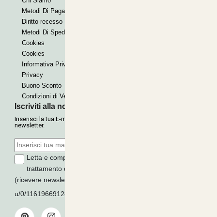
Chi Siamo
Bonifico
Metodi Di Pagamento
Contrassegno
Diritto recesso
Paypal express
Metodi Di Spedizione
Cookies
Cookies
Informativa Privacy
Privacy
Buono Sconto
Condizioni di Vendita
Iscriviti alla nostra Newsletter
Inserisci la tua E-mail per ricevere le nostre offerte tramite
newsletter.
Letta e compresa l'informativa sulla
Privacy
, autorizzo il
trattamento dei miei dati per finalità di marketing
(ricevere newsletter, novità, promozioni) da parte di
u/0/116196691289279339016
ISCRIVITI