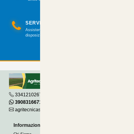
SERVIZIO CLIENTI
Assistenza clienti via mail e telefonica a tua
disposizione.
3341210267
390831667115
agritecnicasrl@gmail.com
Informazioni Utili
Pagamenti Accettati