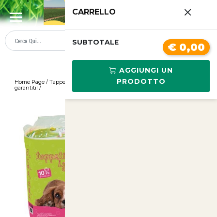
0
CARRELLO
SUMMER SALE
PREZZI BOLLENTI
SUBTOTALE
€ 0,00
AGGIUNGI UN
PRODOTTO
Home Page
/
Tappetini assorbenti per cani 60x90 - Comfort e igiene
garantiti!
/