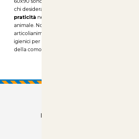
60x90 sono un prodotto indispensabile per
chi desidera unire
comfort, igiene e
praticità
nella vita quotidiana con il proprio
animale. Non aspettare oltre, visita
articolianimali.net
e scopri i nostri tappetini
igienici per offrire al tuo cane il massimo
della comodità!
Prodotti Consigliati