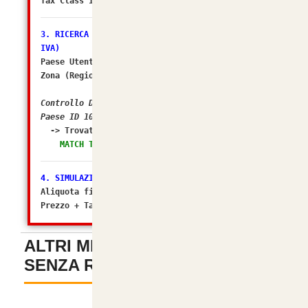
Tax Class ID: 2
3. RICERCA ZONA FISCALE (Il sospettato per NO
IVA)
Paese Utente/Store ID: 105
Zona (Regione) ID: 238
Controllo DB: In quali Zone Fiscali rientra il
Paese ID 105?
-> Trovato in Geo Zone ID:
2 (Italia)
MATCH TROVATO! Tasso configurato: 22.0000%
4. SIMULAZIONE FINALE
Aliquota finale calcolata da osC: 22%
Prezzo + Tasse (Matematico): 5.99996
ALTRI METODI DI PAGAMENTO
SENZA REGISTRAZIONE
-