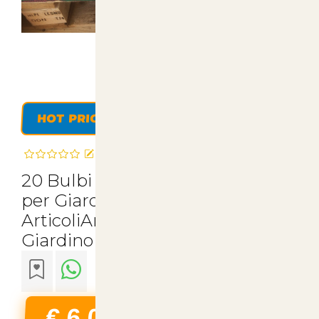
HOT PRICE
Recensisci questo articolo
20 Bulbi Fresie Doppie Colorate
per Giardini Vivaci - Acquista su
ArticoliAnimali.net per un
Giardino Fiorito e Sano
€ 6,00
22% Iva Inclusa