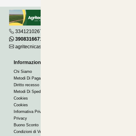
3341210267
390831667115
agritecnicasrl@gmail.com
Informazioni Utili
Pagamenti Accettati
Chi Siamo
Bonifico
Metodi Di Pagamento
Contrassegno
Diritto recesso
Paypal express
Metodi Di Spedizione
Cookies
Cookies
Informativa Privacy
Privacy
Buono Sconto
Condizioni di Vendita