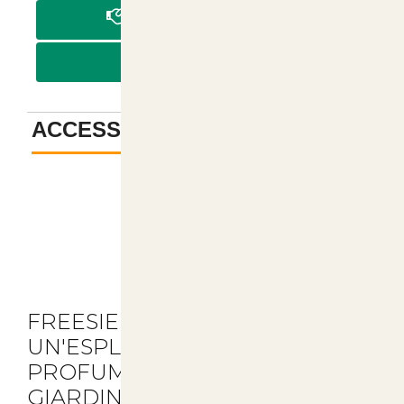
PAGA IN CONTRASSEGNO
PAGA CON BONIFICO
ACCESSORI
-
Descrizione
FREESIE DOPPIE -
UN'ESPLOSIONE DI COLORI E
PROFUMI PER IL TUO
GIARDINO