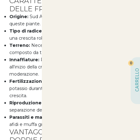
CARATTERISTICHE PRINCIPALI
DELLE FREESIE DOPPIE
Origine:
Sud Africa, un luogo ideale per la crescita di
queste piante.
Tipo di radice:
Cormo (bulbo-tubero), che garantisce
una crescita robusta.
Terreno:
Necessitano di un terreno leggero e fertile,
composto da terra da giardino, sabbia e torba.
Innaffiature:
Richiedono un'irrigazione adeguata fino
0
all'inizio della crescita, per poi essere annaffiate con
CARRELLO
moderazione.
Fertilizzazione:
Necessitano di un concime ricco di
potassio durante la fioritura e di zolfo durante la
crescita.
Riproduzione:
Si possono riprodurre tramite
separazione dei bulbilli.
Parassiti e malattie:
Possono essere attaccate da
afidi e muffa grigia in condizioni di eccesso di umidità.
VANTAGGI DELLE FREESIE