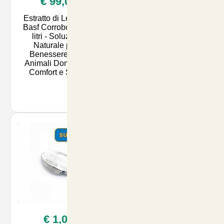
€ 99,00
€ 5,90
Estratto di Legno by
Concime a Lenta
Basf Corroborante 5
Cessione per Piante
litri - Soluzione
Verdi Cifo 1kg -
Naturale per il
Nutrimento Duraturo
Benessere degli
per la Salute delle Tue
Animali Domestici |
Piante | Acquista su
Comfort e Salute
ArticoliAn
SUMMER
SUMMER
€ 1,00
€ 24,90