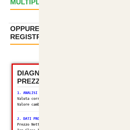
MULTIPLI ? GUARDA QUI
+
OPPURE PAGA SENZA
REGISTRAZIONE
-
DIAGNOSTICA TOTALE
PREZZI (OSC 2.2)
1. ANALISI VALUTA
Valuta corrente:
EUR
Valore cambio (Multiplier):
1.00000000
[OK]
2. DATI PRODOTTO
Prezzo Netto DB: 4.9180