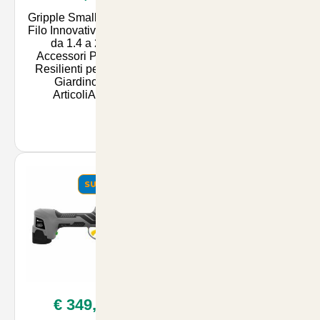
Gripple Small: Unione
10 Bobine per
Filo Innovativa per Fili
Legatrice Kamikaze
da 1.4 a 2.2 -
Volpi KV3 - Accessori
Accessori Pratici e
di Alta Qualità per il
Resilienti per il Tuo
Comfort e la Salute dei
Giardino su
Tuoi Animali | Arti
ArticoliAnim
SUMMER
€ 349,00