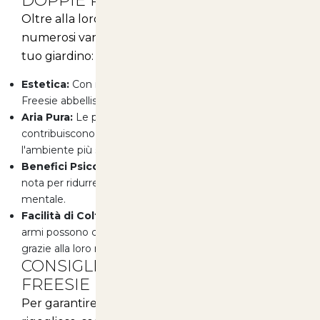
DOPPIE PER IL TUO GIARDINO
Oltre alla loro bellezza, le Freesie offrono
numerosi vantaggi per il
comfort
e la
salute
del
tuo giardino:
Estetica:
Con i loro colori vivaci e i fiori profumati, le
Freesie abbelliscono ogni angolo del tuo spazio verde.
Aria Pura:
Le piante, attraverso la fotosintesi,
contribuiscono a migliorare la qualità dell'aria, rendendo
l'ambiente più sano.
Benefici Psico-Fisici:
La presenza di piante fiorite è
nota per ridurre lo stress e migliorare il benessere
mentale.
Facilità di Coltivazione:
Anche i giardinieri alle prime
armi possono coltivare con successo queste piante,
grazie alla loro resistenza e adattabilità.
CONSIGLI PER LA CURA DELLE
FREESIE DOPPIE
Per garantire che le tue Freesie crescano forti e