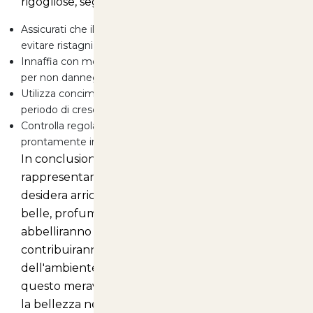
rigogliose, segui questi semplici consigli:
Assicurati che il terreno sia sempre ben drenato per
evitare ristagni d'acqua.
Innaffia con moderazione, soprattutto dopo la fioritura,
per non danneggiare le radici.
Utilizza concimi specifici per piante fiorite durante il
periodo di crescita per ottenere risultati ottimali.
Controlla regolarmente la presenza di parassiti e agisci
prontamente in caso di infestazione.
In conclusione, le
Freesie doppie
rappresentano un'opzione perfetta per chi
desidera arricchire il proprio giardino con piante
belle, profumate e di facile cura. Non solo
abbelliranno il tuo spazio verde, ma
contribuiranno anche al benessere
dell'ambiente che ti circonda. Scopri di più su
questo meraviglioso prodotto e inizia a coltivare
la bellezza nel tuo giardino!