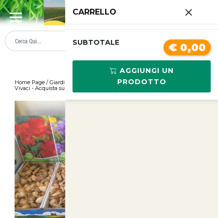
0
CARRELLO
SUMMER SALE
PREZZI BOLLENTI
SUBTOTALE
€ 0,00
AGGIUNGI UN
PRODOTTO
Home Page
/
Giardinaggio
/
20 Bulbi Fresie Doppie Colorate per Giardini
Vivaci - Acquista su ArticoliAnimal
/