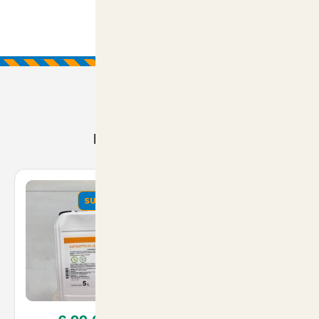
Prodotti Consigliati
SUMMER
SUMMER