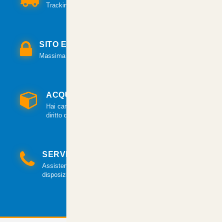
Tracking per il monitoraggio della spedizione.
SITO E PAGAMENTI SICURI
Massima sicurezza per tutte le modalità di pagamento.
ACQUISTO GARANTITO
Hai cambiato idea? Hai 14 giorni per esercitare il
diritto di recesso.
SERVIZIO CLIENTI
Assistenza clienti via mail e telefonica a tua
disposizione.