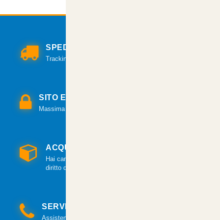
SPEDIZIONI VELOCI
Tracking per il monitoraggio della spedizione.
SITO E PAGAMENTI SICURI
Massima sicurezza per tutte le modalità di pagamento.
ACQUISTO GARANTITO
Hai cambiato idea? Hai 14 giorni per esercitare il
diritto di recesso.
SERVIZIO CLIENTI
Assistenza clienti via mail e telefonica a tua