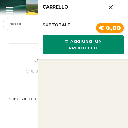
0
CARRELLO
SUMMER SALE
PREZZI BOLLENTI
SUBTOTALE
€ 0,00
Lista prodotti
AGGIUNGI UN
PRODOTTO
Ordina
Ultimi Arrivi
Visualizzati
0
su
0
(di
0
prodotti)
Non ci sono prodotti in questa categoria.
Prodotti Suggeriti