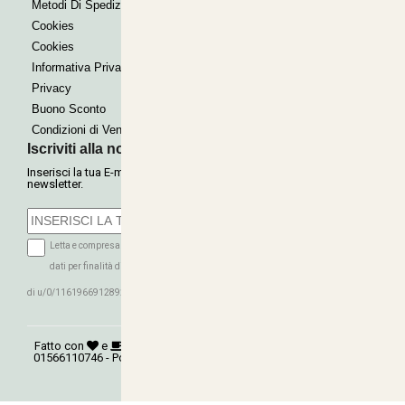
Metodi Di Spedizione
Cookies
Cookies
Informativa Privacy
Privacy
Buono Sconto
Condizioni di Vendita
Iscriviti alla nostra Newsletter
Inserisci la tua E-mail per ricevere le nostre offerte tramite
newsletter.
Letta e compresa l'informativa sulla Privacy autorizzo il trattamento dei miei
dati per finalità di marketing (ricevere newsletter, novità, promozioni) da parte
ISCRIVITI
di u/0/116196691289279339016
Fatto con
e
©
Copyright 2026
AGRITECNICA S.R.L.
- P.Iva:
01566110746 - Powered:
synchrosystem labs
- Design:
adesigner