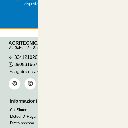
disposizione.
AGRITECNICA S.R.L.
Via Galvani 24, San Pancrazio
3341210267
390831667115
agritecnicasrl@gmail.com
Informazioni Utili
Pagamenti Accettati
Bonifico
Chi Siamo
Contrassegno
Metodi Di Pagamento
Paypal express
Diritto recesso