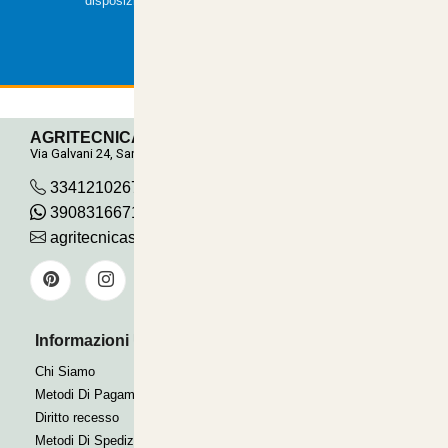
disposizione.
AGRITECNICA S.R.L.
Via Galvani 24, San Pancrazio
3341210267
390831667115
agritecnicasrl@gmail.com
Informazioni Utili
Pagamenti Accettati
Bonifico
Chi Siamo
Contrassegno
Metodi Di Pagamento
Paypal express
Diritto recesso
Metodi Di Spedizione