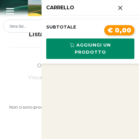
0
CARRELLO
SUMMER SALE
PREZZI BOLLENTI
SUBTOTALE
€ 0,00
Lista prodotti Tartarughiere
AGGIUNGI UN
PRODOTTO
Ordina
Ultimi Arrivi
Visualizzati
0
su
0
(di
0
prodotti)
Non ci sono prodotti in questa categoria.
Prodotti Suggeriti