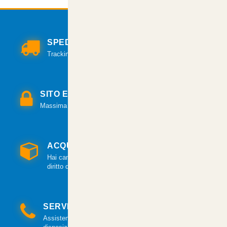
SPEDIZIONI VELOCI
Tracking per il monitoraggio della spedizione.
SITO E PAGAMENTI SICURI
Massima sicurezza per tutte le modalità di pagamento.
ACQUISTO GARANTITO
Hai cambiato idea? Hai 14 giorni per esercitare il
diritto di recesso.
SERVIZIO CLIENTI
Assistenza clienti via mail e telefonica a tua