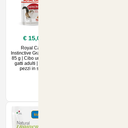
€ 15,00
€ 25,90
Royal Canin
44 Felix Ghiottonerie
Instinctive Gravy | 12 x
per Gatti - Snack
85 g | Cibo umido per
Gustosi da 85 Grammi
gatti adulti | Piccoli
per il Benessere e la
pezzi in salsa
Salute del Tuo Amico
a Quattro Zampe |
Artico
SUMMER