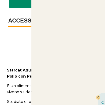
PAGA CON BONIFICO
ACCESSORI
-
Descrizione
Starcat Adult Mix crocchette per gatti con
Pollo con Pesce e Verdure 15kg
È un alimento completo per gatti adulti che
vivono sia dentro che fuori le mura domestiche.
0
Studiato e formulato dai nostri nutrizionisti per