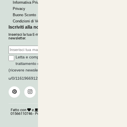
Informativa Privacy
Privacy
Buono Sconto
Condizioni di Vendita
Iscriviti alla nostra Newsletter
Inserisci la tua E-mail per ricevere le nostre offerte tramite
newsletter.
Letta e compresa l'informativa sulla
Privacy
, autorizzo il
trattamento dei miei dati per finalità di marketing
(ricevere newsletter, novità, promozioni) da parte di
u/0/116196691289279339016
ISCRIVITI
Fatto con
e
©
Copyright 2026
AGRITECNICA S.R.L.
- P.Iva:
01566110746 - Powered:
synchrosystem labs
- Design:
adesigner