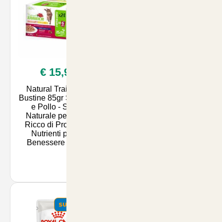
€ 15,90
€ 19,90
Natural Trainer 24
Royal Canin
Bustine 85gr Salmone
Sterilised, Cibo Umido
e Pollo - Snack
per Gatti Adulti
Naturale per Cani,
Sterilizzati
Ricco di Proteine e
12x85grammi Jelly
Nutrienti per un
Benessere Ottima
SUMMER
SUMMER