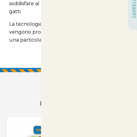
CARRELLO
soddisfare al meglio i bisogni dei nostri amati
gatti.
La tecnologia e la formulazione con le quali
vengono prodotti questi croccantini, gli donano
una particolare digeribilità ed appetibilità
Prodotti Consigliati
SUMMER
SUMMER