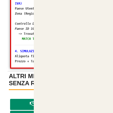
IVA)
Paese Utente/Store ID: 105
Zona (Regione) ID: 238
Controllo DB: In quali Zone Fiscali rientra il
Paese ID 105?
-> Trovato in Geo Zone ID:
2 (Italia)
MATCH TROVATO! Tasso configurato: 22.0000%
4. SIMULAZIONE FINALE
Aliquota finale calcolata da osC: 22%
Prezzo + Tasse (Matematico): 23.900044
ALTRI METODI DI PAGAMENTO
SENZA REGISTRAZIONE
-
PAGA IN CONTRASSEGNO