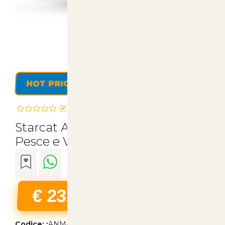
HOT PRICE
Recensisci questo articolo
Starcat Adult Mix Pollo con
Pesce e Verdure 15kg
€ 23,90
22% Iva Inclusa
Codice: :
ANM-00764