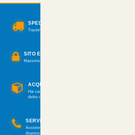
SPEDIZIONI VELOCI
Tracking per il monitoraggio della spedizione.
SITO E PAGAMENTI SICURI
Massima sicurezza per tutte le modalità di pagamento.
ACQUISTO GARANTITO
Hai cambiato idea? Hai 14 giorni per esercitare il
diritto di recesso.
SERVIZIO CLIENTI
Assistenza clienti via mail e telefonica a tua
disposizione.