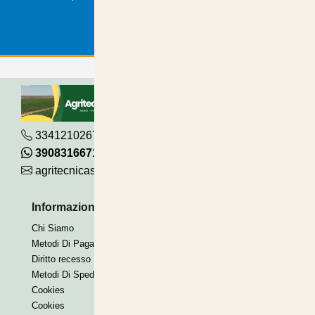
3341210267
390831667115
agritecnicasrl@gmail.com
Informazioni Utili
Pagamenti Accettati
Chi Siamo
Bonifico
Metodi Di Pagamento
Contrassegno
Diritto recesso
Paypal express
Metodi Di Spedizione
Cookies
Cookies