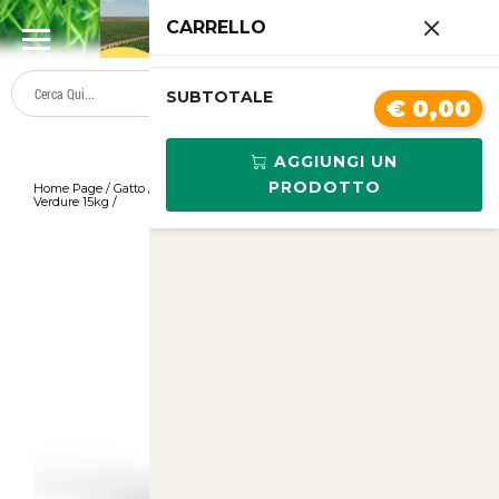
0
CARRELLO
SUMMER SALE
PREZZI BOLLENTI
SUBTOTALE
€ 0,00
AGGIUNGI UN
PRODOTTO
Home Page
/
Gatto
/
Cibo Secco
/
Starcat Adult Mix Pollo con Pesce e
Verdure 15kg
/