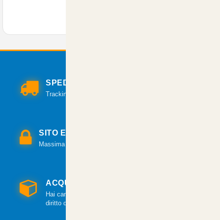
SPEDIZIONI VELOCI
Tracking per il monitoraggio della spedizione.
SITO E PAGAMENTI SICURI
Massima sicurezza per tutte le modalità di pagamento.
ACQUISTO GARANTITO
Hai cambiato idea? Hai 14 giorni per esercitare il
diritto di recesso.