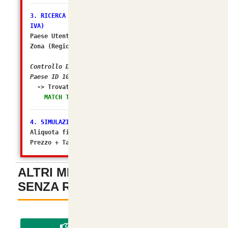
3. RICERCA ZONA FISCALE (Il sospettato per NO
IVA)
Paese Utente/Store ID: 105
Zona (Regione) ID: 238
Controllo DB: In quali Zone Fiscali rientra il
Paese ID 105?
-> Trovato in Geo Zone ID:
2 (Italia)
MATCH TROVATO! Tasso configurato: 10.0000%
4. SIMULAZIONE FINALE
Aliquota finale calcolata da osC: 10%
Prezzo + Tasse (Matematico): 7.99997
ALTRI METODI DI PAGAMENTO
SENZA REGISTRAZIONE
-