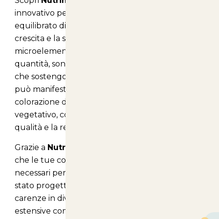
Scopri
Nutrimix Complete
, il fertilizzante
innovativo pensato per garantire un apporto
equilibrato di microelementi fondamentali per la
crescita e la salute delle tue piante. I
microelementi, pur essendo presenti in piccole
quantità, sono essenziali per i processi biochimici
che sostengono la vita vegetale. La loro carenza
può manifestarsi con alterazioni della
colorazione delle foglie e un ridotto sviluppo
vegetativo, compromettendo seriamente la
qualità e la resa delle produzioni agricole.
Grazie a
Nutrimix Complete
, potrai assicurarti
che le tue colture ricevano tutti i nutrienti
necessari per prosperare. Questo prodotto è
stato progettato per correggere e prevenire le
carenze in diverse tipologie di colture, sia
estensive come grano e mais, sia arboree come