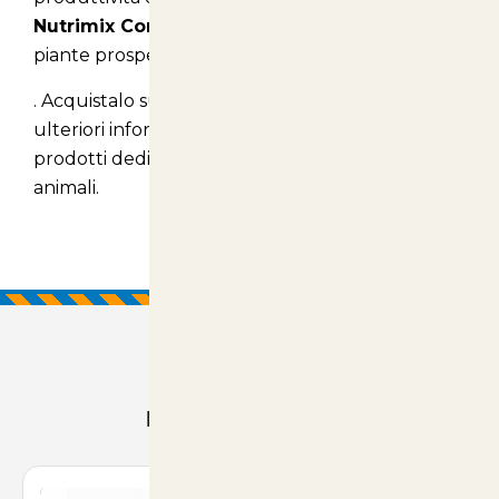
Nutrimix Complete
e assicurati che le tue
piante prosperino come meritano!
. Acquistalo sul nostro sito
articolianimali.net
per
ulteriori informazioni e per scoprire tutti i nostri
prodotti dedicati alla cura delle piante e degli
animali.
Prodotti Consigliati