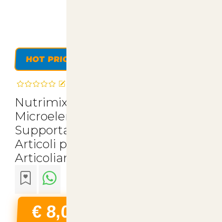
HOT PRICE
Recensisci questo articolo
Nutrimix Complete - Miscela di
Microelementi per Animali 1kg |
Supporta Salute e Benessere -
Articoli per Animali su
Articoliani
€ 8,00
22% Iva Inclusa