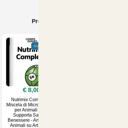
Prodotti Visti di recente
SUMMER
€ 8,00
Nutrimix Complete -
Miscela di Microelementi
per Animali 1kg |
Supporta Salute e
Benessere - Articoli per
Animali su Articoliani