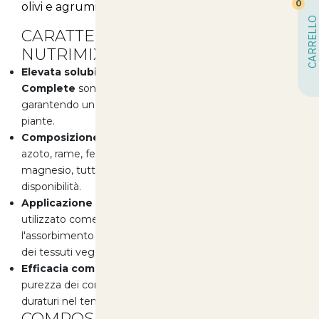
0
olivi e agrumi.
CARRELLO
CARATTERISTICHE PRINCIPALI DI
NUTRIMIX COMPLETE
Elevata solubilità:
Tutti i componenti di
Nutrimix
Complete
sono completamente solubili in acqua,
garantendo una rapida assimilazione da parte delle
piante.
Composizione equilibrata:
La formula contiene
azoto, rame, ferro, manganese, molibdeno, zinco e
magnesio, tutti chelati con EDTA per una maggiore
disponibilità.
Applicazione fogliare:
Progettato per essere
utilizzato come fertilizzante fogliare, massimizzando
l'assorbimento e la traslocazione dei nutrienti all'interno
dei tessuti vegetali.
Efficacia comprovata:
Le elevate performance e la
purezza dei componenti assicurano risultati visibili e
duraturi nel tempo.
COMPOSIZIONE DETTAGLIATA