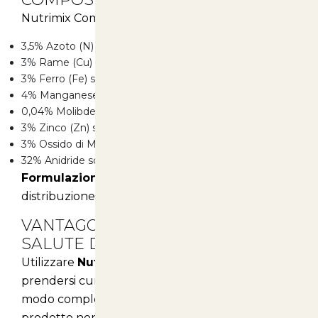
Nutrimix Complete è composto da:
3,5% Azoto (N) ammoniacale
3% Rame (Cu) solubile in acqua
3% Ferro (Fe) solubile in acqua
4% Manganese (Mn) solubile in acqua
0,04% Molibdeno (Mo) solubile in acqua
3% Zinco (Zn) solubile in acqua
3% Ossido di Magnesio (MgO) solubile in acqua
32% Anidride solforica (SO3) solubile in acqua
Formulazione:
cristallina, per un'ottimale
distribuzione e assorbimento.
VANTAGGI PER IL COMFORT E LA
SALUTE DELLE PIANTE
Utilizzare
Nutrimix Complete
significa
prendersi cura della salute delle tue piante in
modo completo. I microelementi presenti nel
prodotto non solo stimolano l'attività