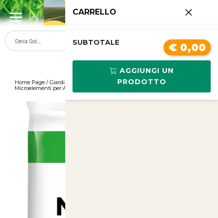
0
CARRELLO
SUMMER SALE
PREZZI BOLLENTI
SUBTOTALE
€ 0,00
AGGIUNGI UN
PRODOTTO
Home Page
/
Giardinaggio
/
_strong_Nutrimix _/strong_Miscela di
Microelementi per Animali 1kg per Arti
/