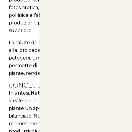
fotosintetica, ma migliorano anche la fertilità
pollinica e l'allegagione, portando a una
produzione più abbondante e di qualità
superiore.
La salute delle piante è direttamente correlata
alla loro capacità di resistere a stress ambientali e
patogeni. Un apporto equilibrato di nutrienti
permette di rinforzare le difese naturali delle
piante, rendendole più resilienti e vitali.
CONCLUSIONI
In sintesi,
Nutrimix Complete
è la soluzione
ideale per chi desidera garantire alle proprie
piante un apporto nutritivo completo e
bilanciato. Non lasciare che le carenze di
microelementi compromettano la salute e la
produttività delle tue coltivazioni. Scegli