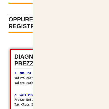
OPPURE PAGA SENZA
REGISTRAZIONE
-
DIAGNOSTICA TOTALE
PREZZI (OSC 2.2)
1. ANALISI VALUTA
Valuta corrente:
EUR
Valore cambio (Multiplier):
1.00000000
[OK]
2. DATI PRODOTTO
Prezzo Netto DB: 7.2727
Tax Class ID: 1