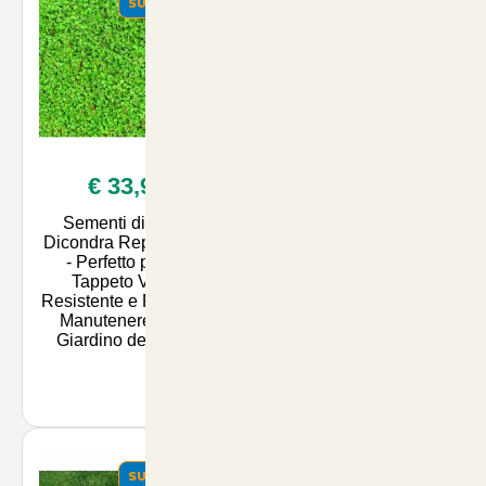
SUMMER
SUMMER
€ 33,90
€ 9,90
Sementi di Prato
Insetticida Spray
Dicondra Repens 1kg
Antivespe 750ml -
- Perfetto per un
Soluzione Efficace per
Tappeto Verde
Proteggere il Tuo
Resistente e Facile da
Giardino e i Tuoi
Manutenere per il
Animali da Vespe e
Giardino degli Ami
Insetti
SUMMER