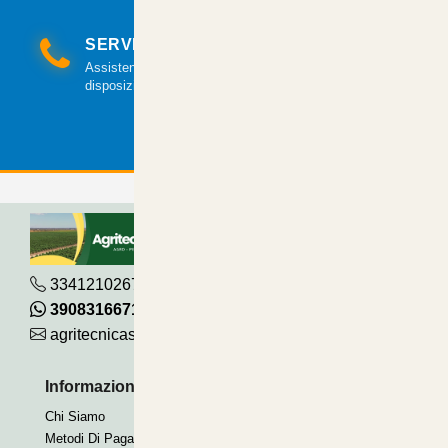
SERVIZIO CLIENTI
Assistenza clienti via mail e telefonica a tua
disposizione.
3341210267
390831667115
agritecnicasrl@gmail.com
Informazioni Utili
Pagamenti Accettati
Chi Siamo
Bonifico
Metodi Di Pagamento
Contrassegno