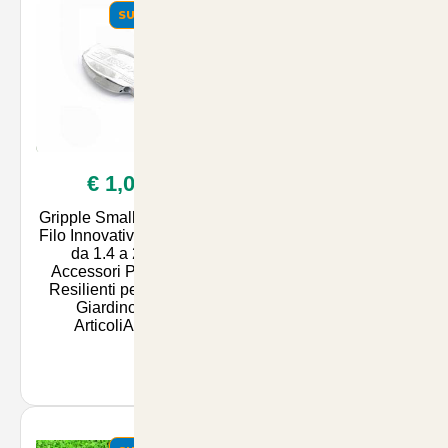
SUMMER
SUMMER
€ 1,00
€ 26,90
Gripple Small: Unione
Concime Fertilizzante
Filo Innovativa per Fili
per Olivo e Prato N
da 1.4 a 2.2 -
Max 24-5-5 - Sacco da
Accessori Pratici e
25kg
Resilienti per il Tuo
Giardino su
ArticoliAnim