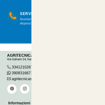
SERVIZIO CLIENTI
Assistenza clienti via mail e telefonica a tua
disposizione.
AGRITECNICA S.R.L.
Via Galvani 24, San Pancrazio
3341210267
390831667115
agritecnicasrl@gmail.com
Informazioni Utili
Pagamenti Accettati