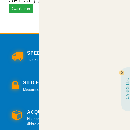
Continua
SPEDIZIONI VELOCI
Tracking per il monitoraggio della spedizione.
0
CARRELLO
SITO E PAGAMENTI SICURI
Massima sicurezza per tutte le modalità di pagamento.
ACQUISTO GARANTITO
Hai cambiato idea? Hai 14 giorni per esercitare il
diritto di recesso.