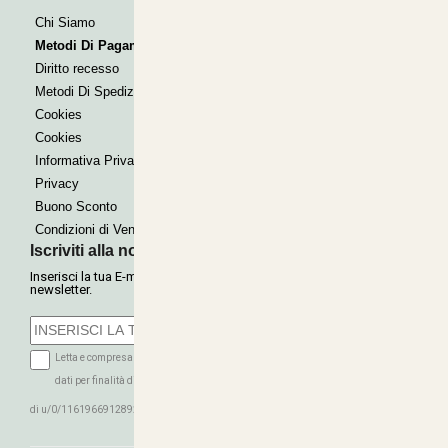
Bonifico
Chi Siamo
Contrassegno
Metodi Di Pagamento
Paypal express
Diritto recesso
Metodi Di Spedizione
Cookies
Cookies
Informativa Privacy
Privacy
Buono Sconto
Condizioni di Vendita
Iscriviti alla nostra Newsletter
Inserisci la tua E-mail per ricevere le nostre offerte tramite
newsletter.
Letta e compresa l'informativa sulla Privacy autorizzo il trattamento dei miei
dati per finalità di marketing (ricevere newsletter, novità, promozioni) da parte
ISCRIVITI
di u/0/116196691289279339016