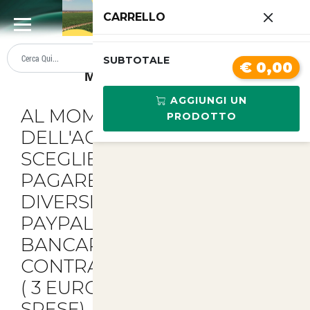
0
CARRELLO
SUMMER SALE
PREZZI BOLLENTI
SUBTOTALE
€ 0,00
Metodi Di Pagamento
AGGIUNGI UN
AL MOMENTO
PRODOTTO
DELL'ACQUISTO POTETE
SCEGLIERE DI
PAGARE COMODAMENTE IN
DIVERSI MODI:
PAYPAL ,
BONIFICO
BANCARIO O
CONTRASSEGNO
( 3 EURO IN PIU' PER LE
SPESE) , VAGLIA POSTALE.