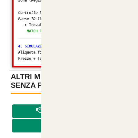
Zona (Regione) ID: 238
Controllo DB: In quali Zone Fiscali rientra il
Paese ID 105?
-> Trovato in Geo Zone ID:
2 (Italia)
MATCH TROVATO! Tasso configurato: 22.0000%
4. SIMULAZIONE FINALE
Aliquota finale calcolata da osC: 22%
Prezzo + Tasse (Matematico): 6.999994
ALTRI METODI DI PAGAMENTO
SENZA REGISTRAZIONE
-
PAGA IN CONTRASSEGNO
PAGA CON BONIFICO