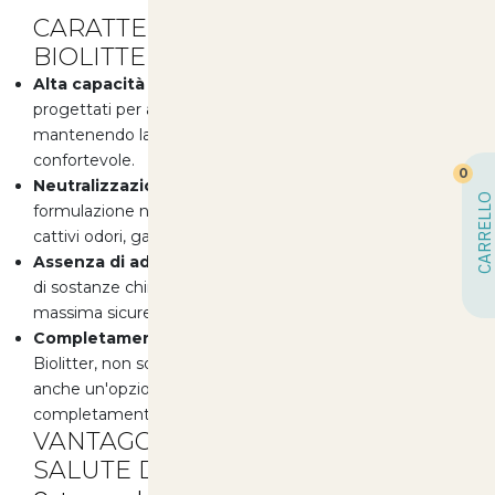
CARATTERISTICHE PRINCIPALI DI
BIOLITTER
Alta capacità assorbente:
I pellet Biolitter sono
progettati per assorbire l'umidità in modo efficace,
mantenendo la zona di sosta del tuo animale asciutta e
confortevole.
0
Neutralizzazione degli odori:
Grazie alla sua
CARRELLO
formulazione naturale, Biolitter è in grado di ridurre i
cattivi odori, garantendo un ambiente fresco e pulito.
Assenza di additivi chimici:
Questo prodotto è privo
di sostanze chimiche o minerali nocivi, assicurando la
massima sicurezza per gli animali e per gli esseri umani.
Completamente biodegradabile:
Utilizzando
Biolitter, non solo scegli un prodotto di alta qualità, ma
anche un'opzione ecologica che si decompone
completamente senza lasciare tracce.
VANTAGGI PER IL COMFORT E LA
SALUTE DEI TUOI ANIMALI