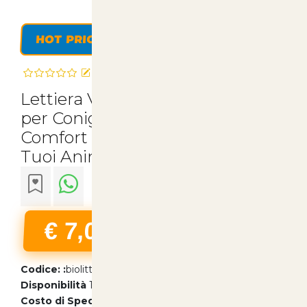
HOT PRICE
Recensisci questo articolo
Lettiera Vegetale Biolitter 8 Litri
per Conigli Nani e Gatti -
Comfort e Salute Naturale per i
Tuoi Animali | Articoli per Anima
€ 7,00
22% Iva Inclusa
Codice: :
biolitter
Disponibilità
10 pezzi
Costo di Spedizione da
€6.90