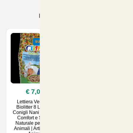
Prodotti Consigliati
SUMMER
SUMMER
€ 7,00
€ 26,50
Lettiera Vegetale
Mangime per Cocorite
Biolitter 8 Litri per
con Biscotto 20kg –
Conigli Nani e Gatti -
Nutrizione Completa e
Comfort e Salute
Deliziosa per il
Naturale per i Tuoi
Benessere del Tuo
Animali | Articoli per
Volatile | Articoli per