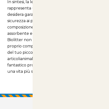
In sintesi, la lettiera Biolitter per conigli nani
rappresenta una scelta eccellente per chi
desidera garantire il massimo comfort e
sicurezza ai propri animali. Con la sua
composizione naturale, l'alta capacità
assorbente e la completa biodegradabilità,
Biolitter non è solo una lettiera, ma un vero e
proprio compagno per la salute e il benessere
del tuo piccolo amico. Acquistalo sul nostro sito
articolianimali.net
per scoprire di più su questo
fantastico prodotto e per fare un passo verso
una vita più sana e felice per il tuo coniglio!