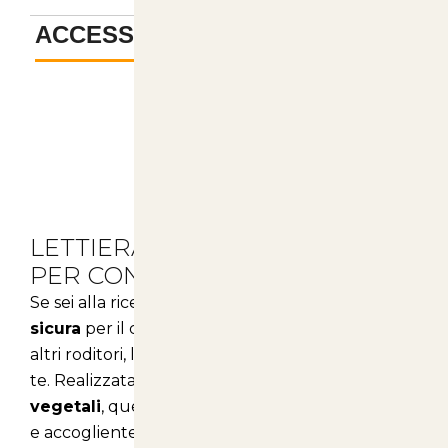
ACCESSORI
-
Descrizione
LETTIERA BIOLITTER PELLET
PER CONIGLI NANI
Se sei alla ricerca di una soluzione
naturale
e
sicura
per il comfort del tuo coniglio nano o di
altri roditori, la lettiera Biolitter è ciò che fa per
te. Realizzata esclusivamente con
fibre
vegetali
, questa lettiera offre un ambiente sano
e accogliente per i tuoi amici a quattro zampe.