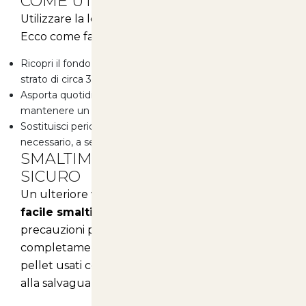
COME UTILIZZARE BIOLITTER
Utilizzare la lettiera Biolitter è semplice e veloce.
Ecco come fare:
Ricopri il fondo della gabbia o della cassetta con uno
strato di circa 3 cm di Biolitter.
Asporta quotidianamente i granuli sporchi per
mantenere un ambiente pulito.
Sostituisci periodicamente il prodotto quando
necessario, a seconda delle esigenze del tuo animale.
SMALTIMENTO SEMPLICE E
SICURO
Un ulteriore vantaggio della lettiera Biolitter è il
facile smaltimento
. Non sono necessarie
precauzioni particolari, poiché il prodotto è
completamente biodegradabile. Puoi smaltire i
pellet usati con tranquillità, contribuendo così
alla salvaguardia dell'ambiente.