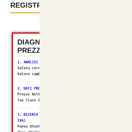
REGISTRAZIONE
-
DIAGNOSTICA TOTALE
PREZZI (OSC 2.2)
1. ANALISI VALUTA
Valuta corrente:
EUR
Valore cambio (Multiplier):
1.00000000
[OK]
2. DATI PRODOTTO
Prezzo Netto DB: 5.7377
Tax Class ID: 2
3. RICERCA ZONA FISCALE (Il sospettato per NO
IVA)
Paese Utente/Store ID: 105