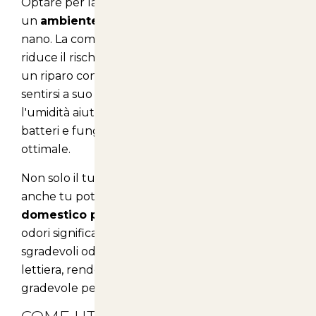
Optare per la lettiera Biolitter significa garantire
un
ambiente sano e sicuro
per il tuo coniglio
nano. La composizione naturale del prodotto
riduce il rischio di allergie e irritazioni, offrendo
un riparo confortevole dove il tuo animale può
sentirsi a suo agio. Inoltre, la capacità di assorbire
l'umidità aiuta a prevenire la proliferazione di
batteri e funghi, contribuendo a una salute
ottimale.
Non solo il tuo coniglio si sentirà meglio, ma
anche tu potrai godere di un
ambiente
domestico più pulito
. La neutralizzazione degli
odori significa che non dovrai più preoccuparti di
sgradevoli odori provenienti dalla gabbia o dalla
lettiera, rendendo la tua casa un posto più
gradevole per tutti.