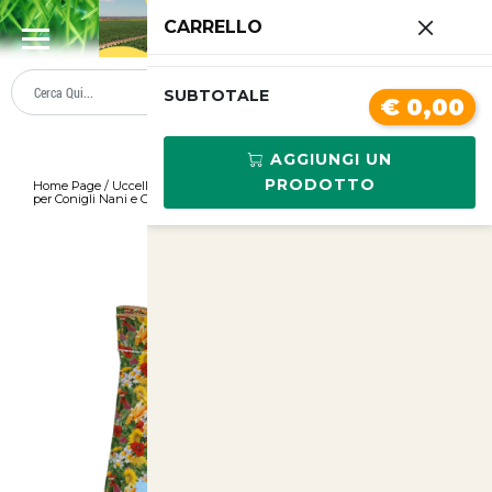
0
CARRELLO
SUMMER SALE
PREZZI BOLLENTI
SUBTOTALE
€ 0,00
AGGIUNGI UN
PRODOTTO
Home Page
/
Uccelli e Piccoli Animali
/
Lettiera Vegetale Biolitter 8 Litri
per Conigli Nani e Gatti - Comfort e Salute
/