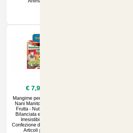
Anima
Animal
SUMMER
SUMMER
€ 7,90
€ 4,00
Mangime per Conigli
Fieno di Alta Qualità
Nani Manitoba con
per Conigli Nani e
Frutta - Nutrizione
Cavie - Erbavoglio 1kg
Bilanciata e Gusto
| Comfort e Salute per i
Irresistibile in
Tuoi Animali su
Confezione da 2.5kg |
Articolianimali.
Articoli per