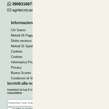
390831667115
agritecnicasrl@gmail.com
Informazioni Utili
Pagamenti Accettati
Chi Siamo
Bonifico
Metodi Di Pagamento
Contrassegno
Diritto recesso
Paypal express
Metodi Di Spedizione
Cookies
Cookies
Informativa Privacy
Privacy
Buono Sconto
Condizioni di Vendita
Iscriviti alla nostra Newsletter
Inserisci la tua E-mail per ricevere le nostre offerte tramite
newsletter.
Letta e compresa l'informativa sulla
Privacy
, autorizzo il