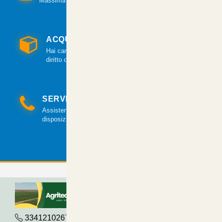
Massima sicurezza per tutte le modalità di pagamento.
ACQUISTO GARANTITO
Hai cambiato idea? Hai 14 giorni per esercitare il
diritto di recesso.
SERVIZIO CLIENTI
Assistenza clienti via mail e telefonica a tua
disposizione.
3341210267