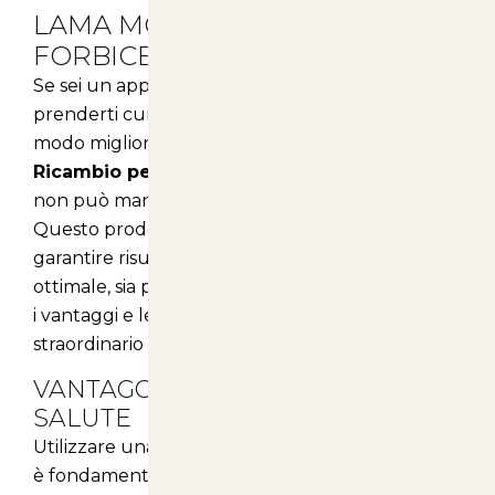
LAMA MOBILE RICAMBIO PER
FORBICE KV360
Se sei un appassionato di giardinaggio e desideri
prenderti cura del tuo parco o giardino nel
modo migliore possibile, la
Lama Mobile
Ricambio per Forbice Kv360
è l'accessorio che
non può mancare nel tuo kit di potatura.
Questo prodotto è stato progettato per
garantire risultati professionali e un comfort
ottimale, sia per te che per il tuo giardino. Scopri
i vantaggi e le caratteristiche di questo
straordinario ricambio!
VANTAGGI PER IL COMFORT E LA
SALUTE
Utilizzare una forbice da potatura di alta qualità
è fondamentale per la salute del tuo giardino.