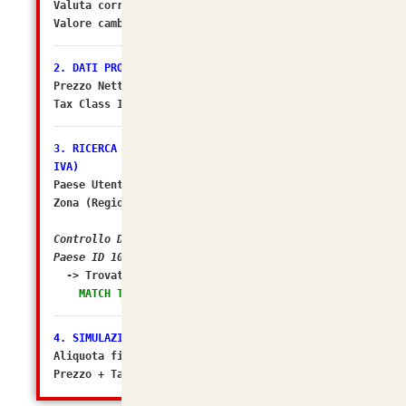
Valuta corrente:
EUR
Valore cambio (Multiplier):
1.00000000
[OK]
2. DATI PRODOTTO
Prezzo Netto DB: 24.5902
Tax Class ID: 2
3. RICERCA ZONA FISCALE (Il sospettato per NO
IVA)
Paese Utente/Store ID: 105
Zona (Regione) ID: 238
Controllo DB: In quali Zone Fiscali rientra il
Paese ID 105?
-> Trovato in Geo Zone ID:
2 (Italia)
MATCH TROVATO! Tasso configurato: 22.0000%
4. SIMULAZIONE FINALE
Aliquota finale calcolata da osC: 22%
Prezzo + Tasse (Matematico): 30.000044