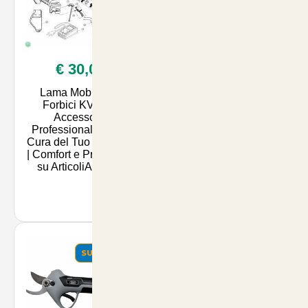
€ 30,00
€ 60,00
Lama Mobile per
Batteria Litio per
Forbici KV360 -
Forbici e Legatrici
Accessorio
Volpi - Accessorio
Professionale per la
Essenziale per
Cura del Tuo Giardino
Potatura dei tuoi
| Comfort e Precisione
Parchi e Giardini -
su ArticoliAnimali.
Comfort e Precisi
SUMMER
SUMMER