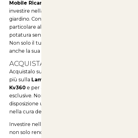
Mobile Ricambio per Forbice Kv360
significa
investire nella salute e nel benessere del tuo
giardino. Con un taglio preciso e un'attenzione
particolare al comfort, potrai goderti momenti di
potatura senza stress e con risultati professionali.
Non solo il tuo giardino apparirà al meglio, ma
anche la sua salute ne beneficerà!
ACQUISTA ORA!
Acquistalo su
articolianimali.net
per scoprire di
più sulla
Lama Mobile Ricambio per Forbice
Kv360
e per approfittare delle nostre offerte
esclusive. Non perdere l'occasione di avere a
disposizione un prodotto che farà la differenza
nella cura del tuo giardino!
Investire nella giusta attrezzatura di potatura
non solo rende il processo più semplice e