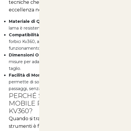
tecniche che la rendono un prodotto di
eccellenza nel settore della potatura:
Materiale di Qualità:
Realizzata in acciaio inox, questa
lama è resistente alla corrosione e facile da affilare.
Compatibilità:
Progettata specificamente per le
forbici Kv360, assicurando una perfetta integrazione e
funzionamento.
Dimensioni Ottimali:
La lama è disponibile in diverse
misure per adattarsi a qualsiasi tipo di pelliccia e stile di
taglio.
Facilità di Montaggio:
Semplice da installare,
permette di sostituire la lama in pochi semplici
passaggi, senza necessità di attrezzi specializzati.
PERCHÉ SCEGLIERE LA LAMA
MOBILE RICAMBIO PER FORBICE
KV360?
Quando si tratta di potatura, la qualità degli
strumenti è fondamentale. Scegliere la
Lama