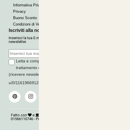
Informativa Privacy
Privacy
Buono Sconto
Condizioni di Vendita
Iscriviti alla nostra Newsletter
Inserisci la tua E-mail per ricevere le nostre offerte tramite
newsletter.
Letta e compresa l'informativa sulla
Privacy
, autorizzo il
trattamento dei miei dati per finalità di marketing
(ricevere newsletter, novità, promozioni) da parte di
u/0/116196691289279339016
ISCRIVITI
Fatto con
e
©
Copyright 2026
AGRITECNICA S.R.L.
- P.Iva:
01566110746 - Powered:
synchrosystem labs
- Design:
adesigner