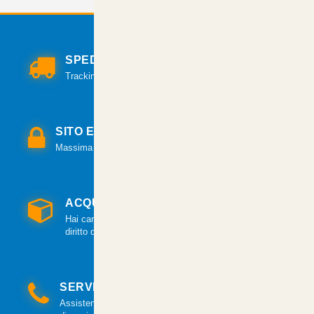
SPEDIZIONI VELOCI
Tracking per il monitoraggio della spedizione.
SITO E PAGAMENTI SICURI
Massima sicurezza per tutte le modalità di pagamento.
ACQUISTO GARANTITO
Hai cambiato idea? Hai 14 giorni per esercitare il
diritto di recesso.
SERVIZIO CLIENTI
Assistenza clienti via mail e telefonica a tua