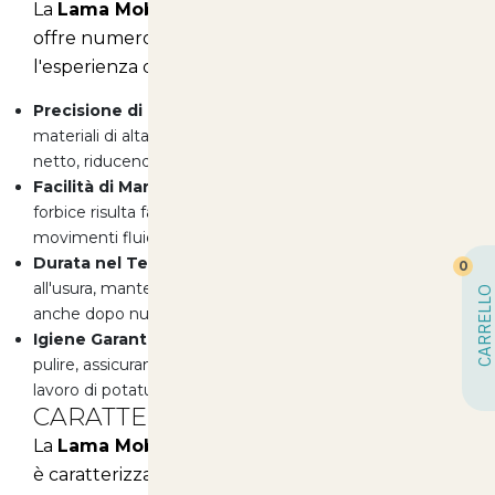
La
Lama Mobile Ricambio per Forbice Kv360
offre numerosi vantaggi che possono migliorare
l'esperienza di potatura:
Precisione di Taglio:
La lama è realizzata con
materiali di alta qualità, garantendo un taglio preciso e
netto, riducendo il rischio di strappi o danni.
Facilità di Manovra:
Grazie al design ergonomico, la
forbice risulta facile da maneggiare, permettendo
movimenti fluidi e controllati
Durata nel Tempo:
La lama è progettata per resistere
0
all'usura, mantenendo sempre elevate prestazioni,
CARRELLO
anche dopo numerosi utilizzi.
Igiene Garantita:
La superficie della lama è facile da
pulire, assicurando un'igiene ottimale durante e dopo il
lavoro di potatura.
CARATTERISTICHE PRINCIPALI
La
Lama Mobile Ricambio per Forbice Kv360
è caratterizzata da una serie di specifiche