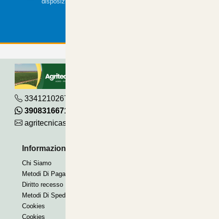
disposizione.
3341210267
390831667115
agritecnicasrl@gmail.com
Informazioni Utili
Pagamenti Accettati
Chi Siamo
Bonifico
Metodi Di Pagamento
Contrassegno
Diritto recesso
Paypal express
Metodi Di Spedizione
Cookies
Cookies