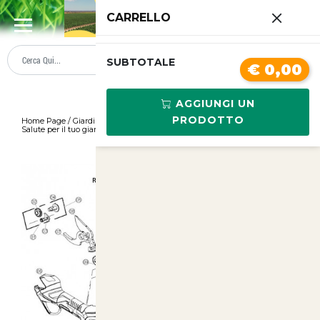
0
CARRELLO
SUMMER SALE
PREZZI BOLLENTI
SUBTOTALE
€ 0,00
AGGIUNGI UN
PRODOTTO
Home Page
/
Giardinaggio
/
Accessori per Giardino e Parchi: Comfort e
Salute per il tuo giardino con la Lam
/