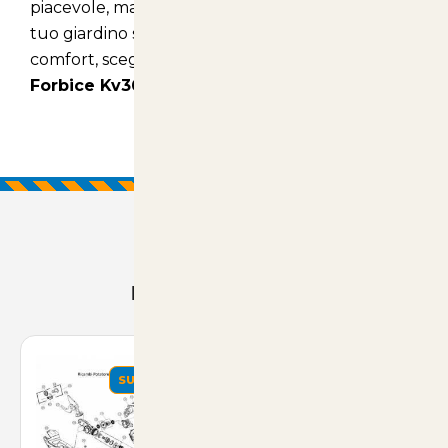
piacevole, ma contribuisce anche a mantenere il
tuo giardino sano. Scegli la qualità, scegli il
comfort, scegli la
Lama Mobile Ricambio per
Forbice Kv360
.
Prodotti Consigliati
SUMMER
SUMMER