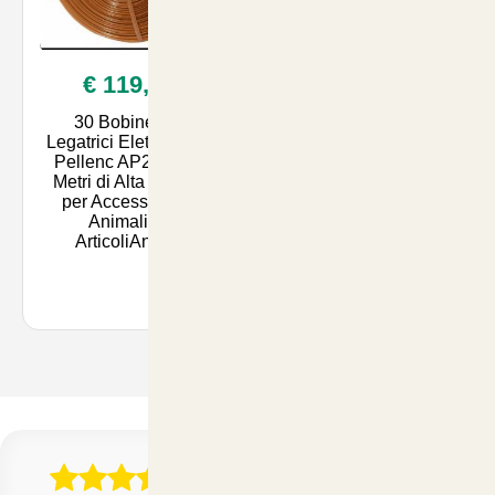
€ 119,90
30 Bobine per
Legatrici Elettroniche
Pellenc AP25 - 200
Metri di Alta Qualità
per Accessori per
Animali su
ArticoliAnimal
Con 28 Recensioni Reali