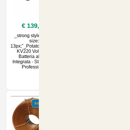
€ 139,00
€ 19,90
_strong style="font-
Sementi di Prato
size:
Dicondra Repens 500
13px;"_Potatore_/strong_
grammi - Ideali per un
KV220 Volpi con
Giardino Verde e Sano
Batteria al Litio
| Accessori per Animali
Integrata - Strumento
su ArticoliAnimali.net
Professiona
SUMMER