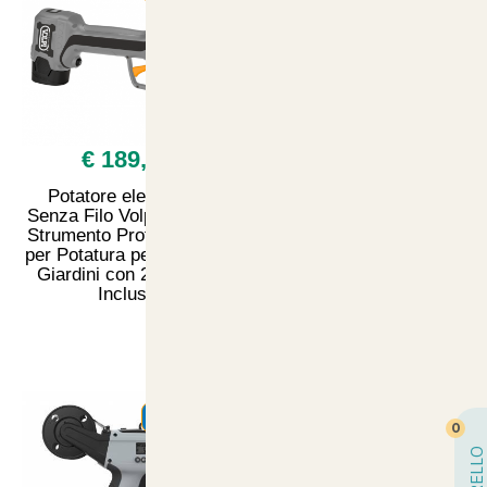
€ 189,00
€ 3,90
Potatore elettronico
Lettiera igienica 5 lt silicio
Senza Filo Volpi KV295 -
lavanda
Strumento Professionale
per Potatura per Parchi e
Giardini con 2 Batterie
Incluse
SUMMER
SUMMER
0
CARRELLO