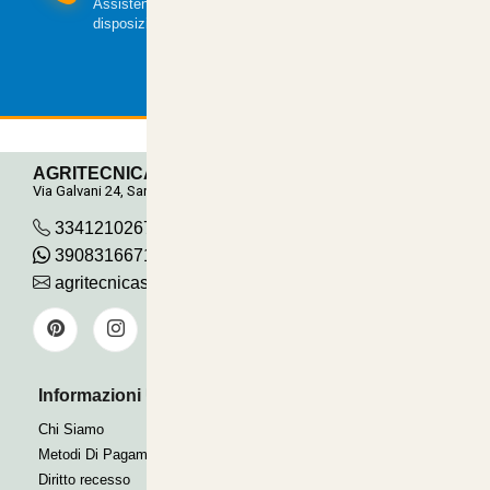
Assistenza clienti via mail e telefonica a tua
disposizione.
AGRITECNICA S.R.L.
Via Galvani 24, San Pancrazio
3341210267
390831667115
agritecnicasrl@gmail.com
Informazioni Utili
Pagamenti Accettati
Bonifico
Chi Siamo
Contrassegno
Metodi Di Pagamento
Paypal express
Diritto recesso