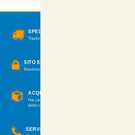
SPEDIZIONI VELOCI
Tracking per il monitoraggio della spedizione.
SITO E PAGAMENTI SICURI
Massima sicurezza per tutte le modalità di pagamento.
ACQUISTO GARANTITO
Hai cambiato idea? Hai 14 giorni per esercitare il
diritto di recesso.
SERVIZIO CLIENTI