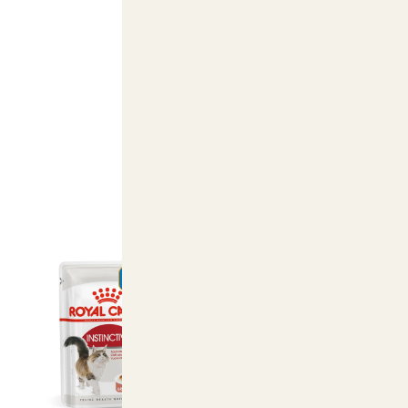
Cane
Cane
Gatto
Gatto
Prodotti in vetrina
SUMMER
SUMMER