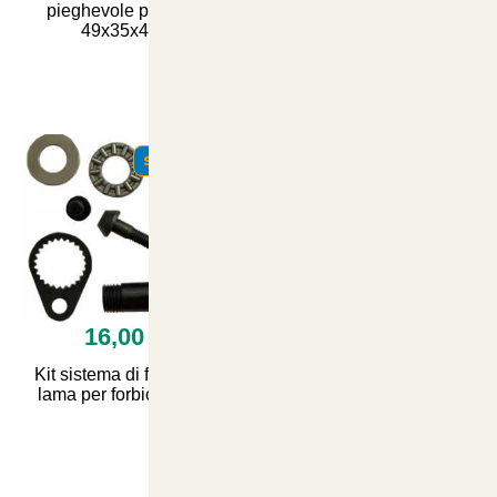
pieghevole per cani
gold 85 gr cuore morbido
49x35x42h
tonno
SUMMER
SUMMER
€ 16,00
€ 7,90
Kit sistema di fissaggio
Ancora gripple 4 Apex
lama per forbici kv360
con fune 0.9metri