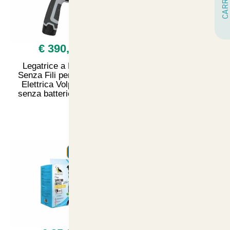
€ 390,00
€ 7,00
Legatrice a Batteria
Pura Natura Gioie di
Senza Fili per Vigneto
Frutta biscotti con mela
Elettrica Volpi KV5 -
400grammi
senza batterie incluse
SUMMER
SUMMER