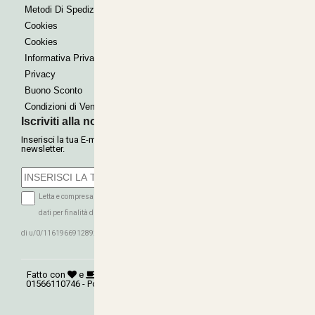
Metodi Di Spedizione
Cookies
Cookies
Informativa Privacy
Privacy
Buono Sconto
Condizioni di Vendita
Iscriviti alla nostra Newsletter
Inserisci la tua E-mail per ricevere le nostre offerte tramite
newsletter.
Letta e compresa l'informativa sulla Privacy autorizzo il trattamento dei miei
dati per finalità di marketing (ricevere newsletter, novità, promozioni) da parte
ISCRIVITI
di u/0/116196691289279339016
Fatto con
e
©
Copyright 2026
AGRITECNICA S.R.L.
- P.Iva:
01566110746 - Powered:
synchrosystem labs
- Design:
adesigner