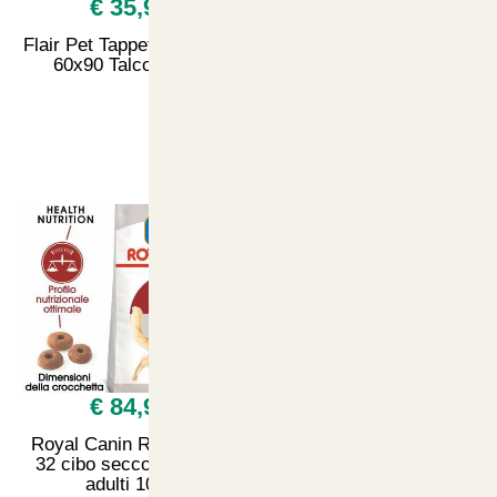
€ 35,90
€ 19,90
Flair Pet Tappetini Igienici
Royal Canin Sterilised,
60x90 Talco 120pz
Cibo Umido per Gatti
Adulti Sterilizzati
12x85grammi Jelly
SUMMER
SUMMER
€ 84,90
€ 23,90
Royal Canin Regular Fit
Starcat Adult Mix Pollo
32 cibo secco per gatti
con Pesce e Verdure
adulti 10kg
15kg