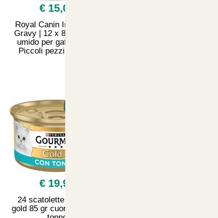
€ 15,00
€ 3,80
Royal Canin Instinctive
Bobine per legatrici
Gravy | 12 x 85 g | Cibo
elettroniche
umido per gatti adulti |
Piccoli pezzi in salsa
SUMMER
SUMMER
€ 19,90
€ 19,90
24 scatolette gourmet
Tenerosi Pura Natura
gold 85 gr cuore morbido
adult maiale 1.3kg
tonno