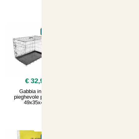
SUMMER
SUMMER
€ 32,90
€ 49,90
Gabbia in ferro
Gabbia in ferro
pieghevole per cani
pieghevole per cani
49x35x42h
76x45x51.5h
SUMMER