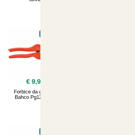
SUMMER
SUMMER
€ 9,90
€ 32,50
Forbice da giardino
Royal Canin Appetite
Bahco Pg12 21cm
Control Sterilised 2kg
SUMMER
SUMMER